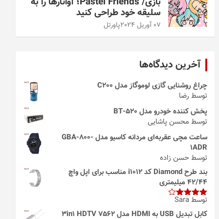
بازی/ Pastel Friends؛ آواتارها را به
سلیقه خود طراحی کنید
07 آوریل 2024
پاورتل
آخرین دیدگاه‌ها
چراغ روشنایی گازی لوموگاز مدل C200
توسط رضا
پخش کننده خودرو مدل 520-BT
توسط محسن پاشایی
ساعت مچی عقربه‌ای مردانه کاسیو مدل GBA-800-
1ADR
توسط حسن زاده
بند طرح Diamond کد i1012 مناسب برای اپل واچ
42/44 میلیمتری
توسط Sara
امتیاز
4
از 5
کابل تبدیل USB به HDMI مدل 3in1 HDTV 7562