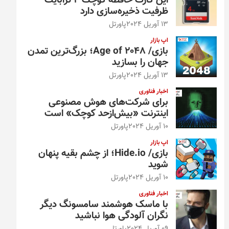
این کارت حافظه کوچک ۴ ترابایت
ظرفیت ذخیره‌سازی دارد
13 آوریل 2024
پاورتل
اپ بازار
بازی/ Age of 2048؛ بزرگ‌ترین تمدن
جهان را بسازید
13 آوریل 2024
پاورتل
اخبار فناوری
برای شرکت‌های هوش مصنوعی
اینترنت «بیش‌از‌حد کوچک» است
10 آوریل 2024
پاورتل
اپ بازار
بازی/ Hide.io؛ از چشم بقیه پنهان
شوید
10 آوریل 2024
پاورتل
اخبار فناوری
با ماسک هوشمند سامسونگ دیگر
نگران آلودگی هوا نباشید