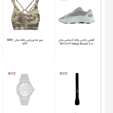
این
محصول
دارای
انواع
مختلفی
می
باشد.
گزینه
کفش راحتی زنانه آدیداس مدل
نیم تنه ورزشی زنانه مدل SBB-
1641
EF2829 Yeezy Boost 700
ها
ممکن
است
در
صفحه
محصول
انتخاب
شوند