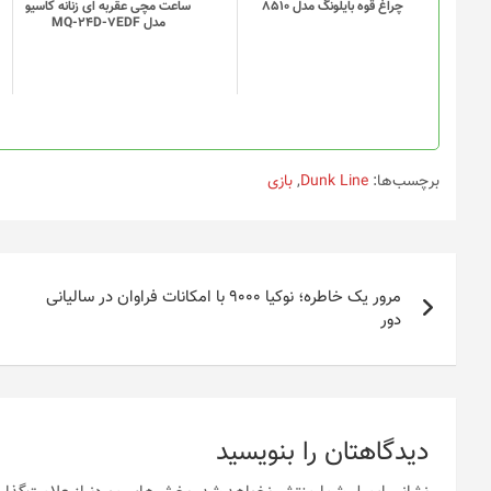
چراغ قوه بایلونگ مدل 8510
ساعت مچی عقربه ای زنانه کاسیو
مدل MQ-24D-7EDF
برچسب‌ها:
Dunk Line
,
بازی
راهبری
مرور یک خاطره؛ نوکیا ۹۰۰۰ با امکانات فراوان در سالیانی
نوشته
دور
دیدگاهتان را بنویسید