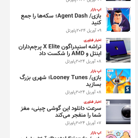
09 آوریل 2024
پاورتل
اپ بازار
بازی/ Agent Dash؛ سکه‌ها را جمع
کنید
09 آوریل 2024
پاورتل
اخبار فناوری
تراشه اسنپدراگون X Elite پرچم‌داران
اینتل و AMD را شکست داد
08 آوریل 2024
پاورتل
اپ بازار
بازی/ Looney Tunes؛ شهری بزرگ
بسازید
08 آوریل 2024
پاورتل
اخبار فناوری
سرعت دانلود این گوشی چینی، مغز
شما را منفجر می‌کند
07 آوریل 2024
پاورتل
اپ بازار