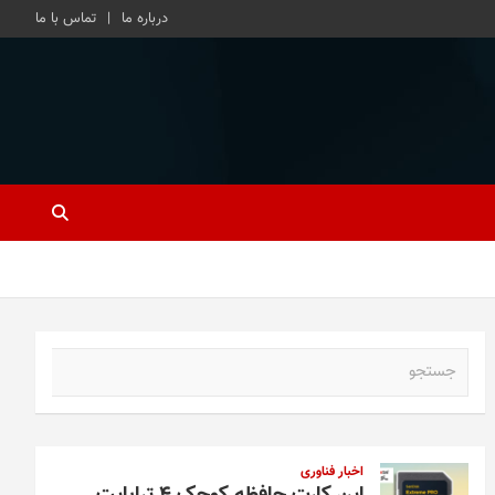
درباره ما
تماس با ما
ج
س
ت
ج
و
اخبار فناوری