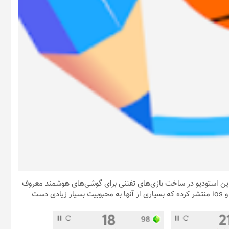
ود که با استودیو Ketchapp آشنا نباشد. این استودیو در ساخت بازی‌های تفننی برای گوشی‌های هوشمند معروف
بوده و تا به الان عناوین بسیار جذابی را برای سیستم‌عامل‌های اندروید و ios منتشر کرده که بسیاری از آنها به محبوبیت بسیار زیادی دست