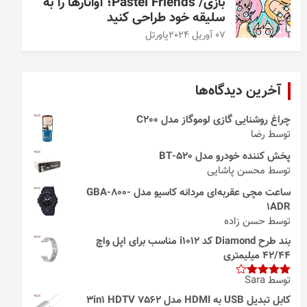
بازی/ Pastel Friends؛ آواتارها را به
سلیقه خود طراحی کنید
07 آوریل 2024
پاورتل
آخرین دیدگاه‌ها
چراغ روشنایی گازی لوموگاز مدل C200
توسط رضا
پخش کننده خودرو مدل 520-BT
توسط محسن پاشایی
ساعت مچی عقربه‌ای مردانه کاسیو مدل GBA-800-
1ADR
توسط حسن زاده
بند طرح Diamond کد i1012 مناسب برای اپل واچ
42/44 میلیمتری
توسط Sara
امتیاز
4
از 5
کابل تبدیل USB به HDMI مدل 3in1 HDTV 7562