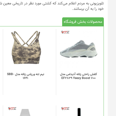
تلویزیونی به مردم اعلام می‌کند که کشتی مورد نظر در تاریخی معین 
خود را به آن برسانند.
محصولات بخش فروشگاه
این
محصول
دارای
انواع
مختلفی
می
باشد.
گزینه
کفش راحتی زنانه آدیداس مدل
نیم تنه ورزشی زنانه مدل SBB-
1641
EF2829 Yeezy Boost 700
ها
ممکن
است
در
صفحه
محصول
انتخاب