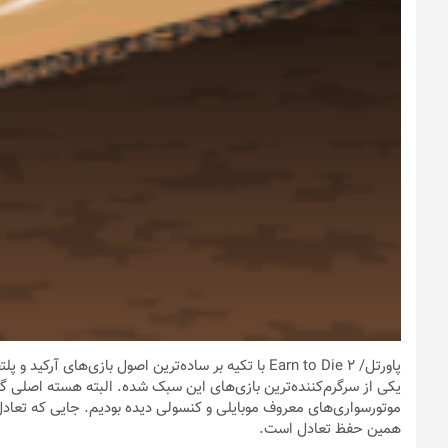
پاورتل
/ Earn to Die 2 با تکیه بر ساده‌ترین اصول بازی‌های 
موتورسواری‌های معروف موبایلی و کنسولی دیده بودیم. جایی که تعادل ا
همین حفظ تعادل است.