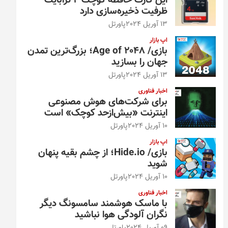
این کارت حافظه کوچک ۴ ترابایت
ظرفیت ذخیره‌سازی دارد
13 آوریل 2024
پاورتل
اپ بازار
بازی/ Age of 2048؛ بزرگ‌ترین تمدن
جهان را بسازید
13 آوریل 2024
پاورتل
اخبار فناوری
برای شرکت‌های هوش مصنوعی
اینترنت «بیش‌از‌حد کوچک» است
10 آوریل 2024
پاورتل
اپ بازار
بازی/ Hide.io؛ از چشم بقیه پنهان
شوید
10 آوریل 2024
پاورتل
اخبار فناوری
با ماسک هوشمند سامسونگ دیگر
نگران آلودگی هوا نباشید