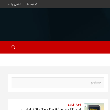
درباره ما
تماس با ما
ج
س
ت
ج
و
اخبار فناوری