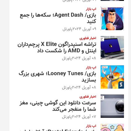
09 آوریل 2024
پاورتل
اپ بازار
بازی/ Agent Dash؛ سکه‌ها را جمع
کنید
09 آوریل 2024
پاورتل
اخبار فناوری
تراشه اسنپدراگون X Elite پرچم‌داران
اینتل و AMD را شکست داد
08 آوریل 2024
پاورتل
اپ بازار
بازی/ Looney Tunes؛ شهری بزرگ
بسازید
08 آوریل 2024
پاورتل
اخبار فناوری
سرعت دانلود این گوشی چینی، مغز
شما را منفجر می‌کند
07 آوریل 2024
پاورتل
اپ بازار