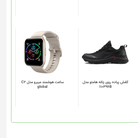
ممکن
است
در
صفحه
محصول
انتخاب
این
این
شوند
محصول
محصول
دارای
دارای
انواع
انواع
مختلفی
مختلفی
می
می
باشد.
باشد.
گزینه
گزینه
کفش پیاده روی زنانه هامتو مدل
ساعت هوشمند میبرو مدل C2
global
110396B
ها
ها
ممکن
ممکن
است
است
در
در
صفحه
صفحه
محصول
محصول
انتخاب
انتخاب
شوند
شوند