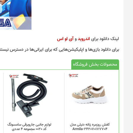
لینک دانلود برای
اندروید
و
آی او اس
برای دانلود بازی‌ها و اپلیکیشن‌هایی که برای ایرانی‌ها در دسترس نیستن
محصولات بخش فروشگاه
کفش روزمره زنانه دنیلی مدل
لوازم جانبی جاروبرقی سامسونگ
Armila-242070177704
کد 0020 مجموعه 4 عددی