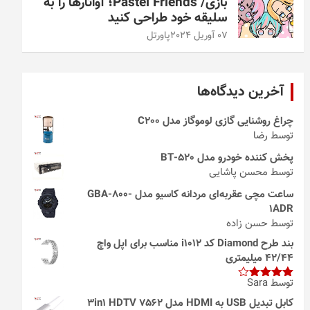
بازی/ Pastel Friends؛ آواتارها را به
سلیقه خود طراحی کنید
07 آوریل 2024
پاورتل
آخرین دیدگاه‌ها
چراغ روشنایی گازی لوموگاز مدل C200
توسط رضا
پخش کننده خودرو مدل 520-BT
توسط محسن پاشایی
ساعت مچی عقربه‌ای مردانه کاسیو مدل GBA-800-
1ADR
توسط حسن زاده
بند طرح Diamond کد i1012 مناسب برای اپل واچ
42/44 میلیمتری
توسط Sara
امتیاز
4
از 5
کابل تبدیل USB به HDMI مدل 3in1 HDTV 7562