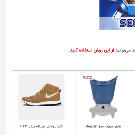
د می‌توانید
از این روش استفاده کنید
.
این
محصول
دارای
انواع
مختلفی
می
باشد.
گزینه
بخور صورت مدل Beauty
کفش راحتی مردانه مدل 11692
ها