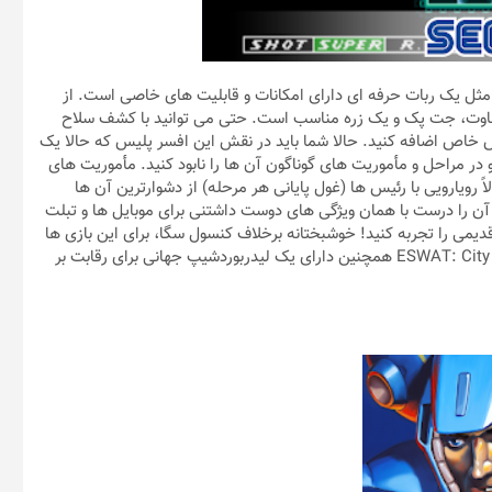
ESWAT: Ci لباس شخصیت اصلی مثل یک ربات حرفه ای دارای امکانات و قابلیت های خاصی است. از
تفاوت، جت پک و یک زره مناسب است. حتی می توانید با کشف سلاح
 خاص اضافه کنید. حالا شما باید در نقش این افسر پلیس که حالا یک
به سراغ دشمنان رفته و در مراحل و مأموریت های گوناگون آن ها را نابود کنید. مأموریت های
 رویارویی با رئیس ها (غول پایانی هر مرحله) از دشوارترین آن ها
ست! این بازی در کنسول سگا خیلی محبوب بود و حالا کمپانی SEGA آن را درست با همان ویژگی های دوست داشتنی برای موبایل ها و تبلت
دیمی را تجربه کنید! خوشبختانه برخلاف کنسول سگا، برای این بازی ها
قابلیت ذخیره روند بازی نیز فراهم شده است. ESWAT: City Under Siege Classic همچنین دارای یک لیدربوردشیپ جهانی برای رقابت بر