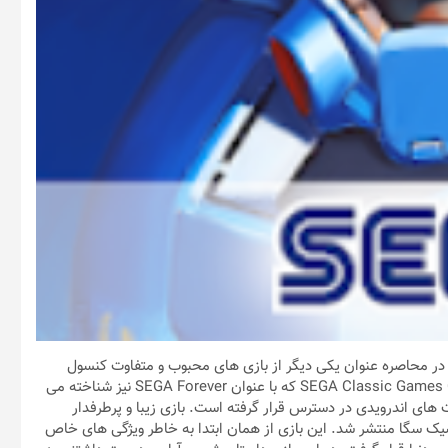
ESWA – پلیس سایبری: شهر در محاصره عنوان یکی دیگر از بازی های محبوب و متفاوت کنسول
SEGA در اوایل دهه 90 میلادی است که حالا در مجموعه SEGA Classic Games Collection که با عنوان SEGA Forever نیز شناخته می
های اندرویدی در دسترس قرار گرفته است. بازی زیبا و پرطرفدار
ESWAT:  در سال 1990 برای کنسول کلاسیک سگا منتشر شد. این بازی از همان ابتدا به خاطر ویژگی های خاص