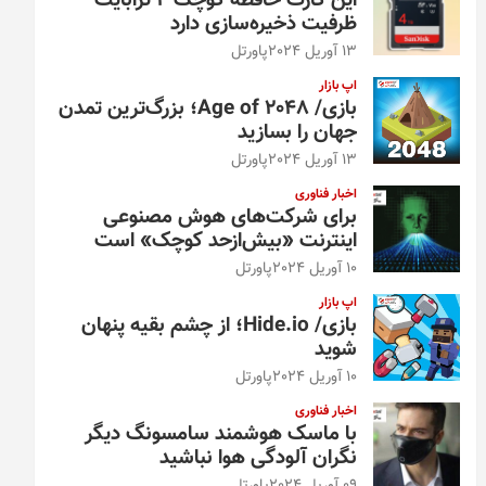
این کارت حافظه کوچک ۴ ترابایت
ظرفیت ذخیره‌سازی دارد
13 آوریل 2024
پاورتل
اپ بازار
بازی/ Age of 2048؛ بزرگ‌ترین تمدن
جهان را بسازید
13 آوریل 2024
پاورتل
اخبار فناوری
برای شرکت‌های هوش مصنوعی
اینترنت «بیش‌از‌حد کوچک» است
10 آوریل 2024
پاورتل
اپ بازار
بازی/ Hide.io؛ از چشم بقیه پنهان
شوید
10 آوریل 2024
پاورتل
اخبار فناوری
با ماسک هوشمند سامسونگ دیگر
نگران آلودگی هوا نباشید