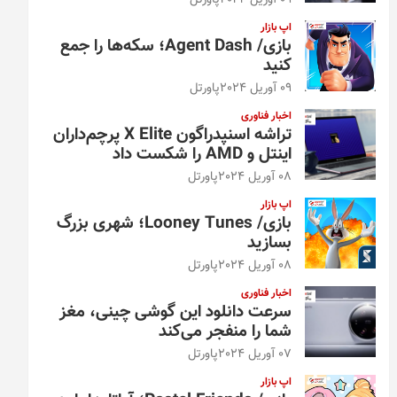
09 آوریل 2024
پاورتل
اپ بازار
بازی/ Agent Dash؛ سکه‌ها را جمع
کنید
09 آوریل 2024
پاورتل
اخبار فناوری
تراشه اسنپدراگون X Elite پرچم‌داران
اینتل و AMD را شکست داد
08 آوریل 2024
پاورتل
اپ بازار
بازی/ Looney Tunes؛ شهری بزرگ
بسازید
08 آوریل 2024
پاورتل
اخبار فناوری
سرعت دانلود این گوشی چینی، مغز
شما را منفجر می‌کند
07 آوریل 2024
پاورتل
اپ بازار