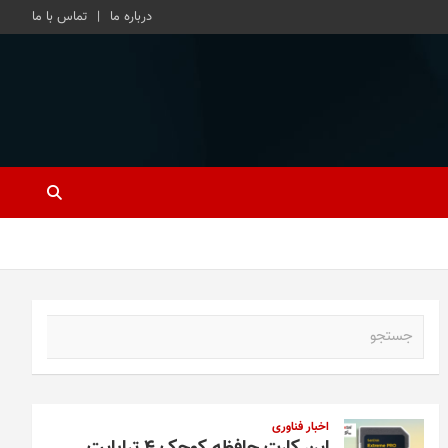
درباره ما
تماس با ما
ج
س
ت
ج
و
اخبار فناوری