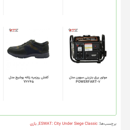
موتور برق بنزینی سوون مدل
کفش روزمره زنانه یوشیج مدل
Y2245
POWERFART-7
برچسب‌ها:
ESWAT: City Under Siege Classic
,
بازی