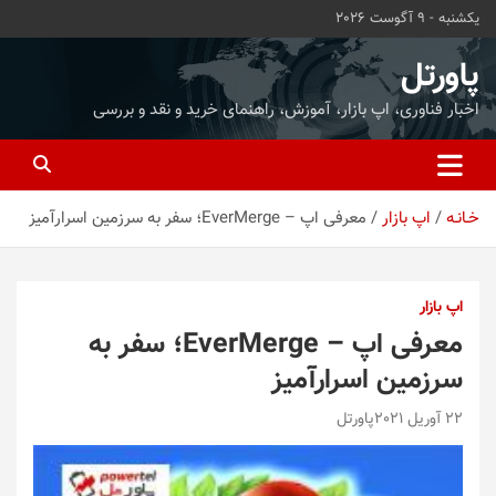
ه
یکشنبه - 9 آگوست 2026
حتوا
روید
پاورتل
اخبار فناوری، اپ بازار، آموزش، راهنمای خرید و نقد و بررسی
خـانـه
اپ بازار
معرفی اپ – EverMerge؛ سفر به سرزمین اسرارآمیز
اپ بازار
معرفی اپ – EverMerge؛ سفر به
سرزمین اسرارآمیز
22 آوریل 2021
پاورتل