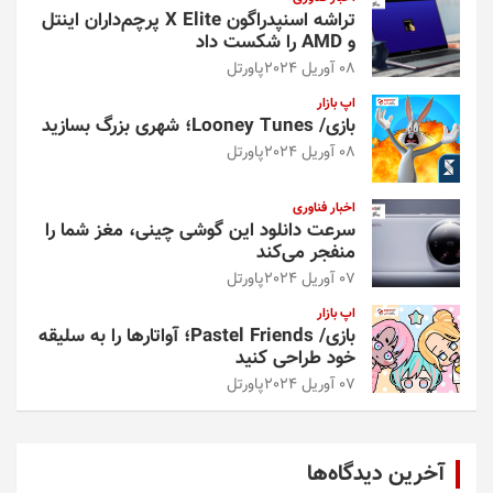
تراشه اسنپدراگون X Elite پرچم‌داران اینتل
و AMD را شکست داد
08 آوریل 2024
پاورتل
اپ بازار
بازی/ Looney Tunes؛ شهری بزرگ بسازید
08 آوریل 2024
پاورتل
اخبار فناوری
سرعت دانلود این گوشی چینی، مغز شما را
منفجر می‌کند
07 آوریل 2024
پاورتل
اپ بازار
بازی/ Pastel Friends؛ آواتارها را به سلیقه
خود طراحی کنید
07 آوریل 2024
پاورتل
آخرین دیدگاه‌ها