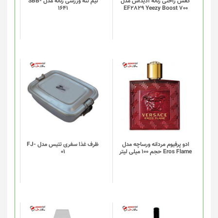
گزینه
کفش راحتی زنانه آدیداس مدل
نیم تنه ورزشی زنانه مدل SBB-
1641
EF2829 Yeezy Boost 700
ها
ممکن
است
در
صفحه
محصول
انتخاب
شوند
ادو پرفیوم مردانه ورساچه مدل
ظرف غذا سفری تتیس مدل FJ-
Eros Flame حجم 100 میلی لیتر
01