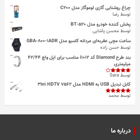
چراغ روشنایی گازی لوموگاز مدل C200
توسط رضا
پخش کننده خودرو مدل 520-BT
توسط محسن پاشایی
ساعت مچی عقربه‌ای مردانه کاسیو مدل GBA-800-1ADR
توسط حسن زاده
بند طرح Diamond کد i1012 مناسب برای اپل واچ 42/44
میلیمتری
توسط Sara
امتیاز
4
از 5
کابل تبدیل USB به HDMI مدل 3in1 HDTV 7562
توسط محمد
امتیاز
5
از
5
درباره ما