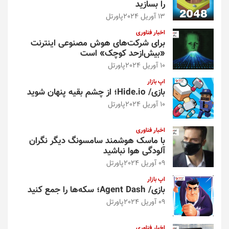
را بسازید
13 آوریل 2024
پاورتل
اخبار فناوری
برای شرکت‌های هوش مصنوعی اینترنت
«بیش‌از‌حد کوچک» است
10 آوریل 2024
پاورتل
اپ بازار
بازی/ Hide.io؛ از چشم بقیه پنهان شوید
10 آوریل 2024
پاورتل
اخبار فناوری
با ماسک هوشمند سامسونگ دیگر نگران
آلودگی هوا نباشید
09 آوریل 2024
پاورتل
اپ بازار
بازی/ Agent Dash؛ سکه‌ها را جمع کنید
09 آوریل 2024
پاورتل
اخبار فناوری