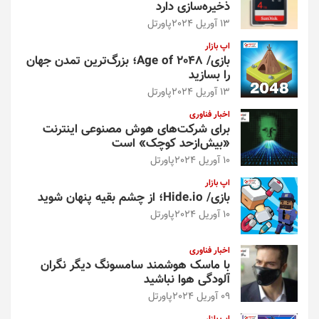
ذخیره‌سازی دارد
13 آوریل 2024
پاورتل
اپ بازار
بازی/ Age of 2048؛ بزرگ‌ترین تمدن جهان
را بسازید
13 آوریل 2024
پاورتل
اخبار فناوری
برای شرکت‌های هوش مصنوعی اینترنت
«بیش‌از‌حد کوچک» است
10 آوریل 2024
پاورتل
اپ بازار
بازی/ Hide.io؛ از چشم بقیه پنهان شوید
10 آوریل 2024
پاورتل
اخبار فناوری
با ماسک هوشمند سامسونگ دیگر نگران
آلودگی هوا نباشید
09 آوریل 2024
پاورتل