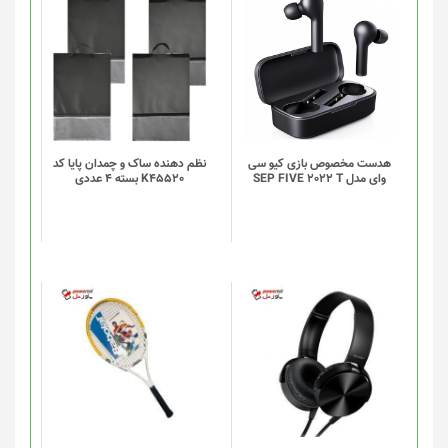
این
این
محصول
محصول
دارای
دارای
انواع
انواع
مختلفی
مختلفی
می
می
باشد.
باشد.
گزینه
گزینه
هدست مخصوص بازی کیو سی
نظم دهنده ساک و چمدان پایا کد
وای مدل SEP FIVE 2022 T
K45520 بسته 4 عددی
ها
ها
ممکن
ممکن
است
است
در
در
صفحه
صفحه
محصول
محصول
انتخاب
انتخاب
شوند
شوند