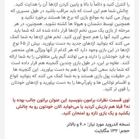
را کنترل کنید و دائماً با بالا و پایین کردن اژدها آن را هدایت کنید.
چالش شما هم این است که باید مراقب باشید در طول مسیری که
پرواز می کنید به موانع بازی که برج ها هستند برخورد نکنید و
همچنین توسط دشمنان و هیولا ها کشته نشوید. همچنین،‌ در هر
مرحله از بازی یک سری تخم اژدها قرار داده شده اند که شما باید
سعی کنید آنها را هم جمع آوری کنید. تخم های اژدها به شما کمک
می کنند که بتوانید اژدهای جدید به دست بیاورید. بیش از 65 نوع
اژدها در این بازی وجود دارد که هر کدام از آنها ویژگی های منحصر
به فرد خودشان را دارند و می توانند گیم پلی متفاوتی را به شما ارائه
کنند. علاوه بر این،‌ در طول بازی چندین گنجینه هم قرار داده است
که شما باید سعی کنید آنها را هم به دست بیاورید. این گنجینه ها
در حقیقت پول بازی هستند و به شما کمک می کنند که بتوانید انواع
و اقسام توانایی ها و پاورآپ‌ها را به دست بیاورید و اژدهای خودتان
را قوی تر کنید.
توی قسمت نظرات برامون بنویسید این عنوان براتون جالب بوده یا
نه؟ قبلا هم بازیش کردید یا می‌خواید الان خودتون رو به چالش
بکشید و یک بازی تازه رو امتحان کنید.
نسخه اندروید مورد نیاز: 6.0 و بالاتر
حجم: 132 مگابایت