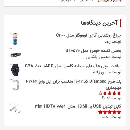
آخرین دیدگاه‌ها
چراغ روشنایی گازی لوموگاز مدل C200
توسط رضا
پخش کننده خودرو مدل 520-BT
توسط محسن پاشایی
ساعت مچی عقربه‌ای مردانه کاسیو مدل GBA-800-1ADR
توسط حسن زاده
بند طرح Diamond کد i1012 مناسب برای اپل واچ 42/44
میلیمتری
توسط Sara
امتیاز
4
از 5
کابل تبدیل USB به HDMI مدل 3in1 HDTV 7562
توسط محمد
امتیاز
5
از
5