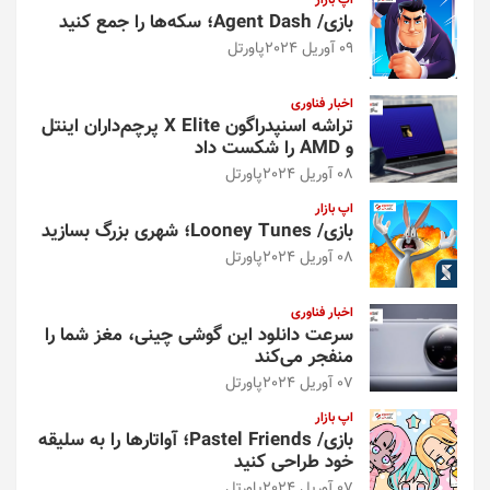
اپ بازار
بازی/ Agent Dash؛ سکه‌ها را جمع کنید
09 آوریل 2024
پاورتل
اخبار فناوری
تراشه اسنپدراگون X Elite پرچم‌داران اینتل
و AMD را شکست داد
08 آوریل 2024
پاورتل
اپ بازار
بازی/ Looney Tunes؛ شهری بزرگ بسازید
08 آوریل 2024
پاورتل
اخبار فناوری
سرعت دانلود این گوشی چینی، مغز شما را
منفجر می‌کند
07 آوریل 2024
پاورتل
اپ بازار
بازی/ Pastel Friends؛ آواتارها را به سلیقه
خود طراحی کنید
07 آوریل 2024
پاورتل