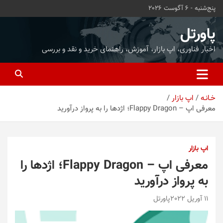
ه
پنج‌شنبه - 6 آگوست 2026
حتوا
روید
پاورتل
اخبار فناوری، اپ بازار، آموزش، راهنمای خرید و نقد و بررسی
خـانـه
اپ بازار
معرفی اپ – Flappy Dragon؛ اژدها را به پرواز درآورید
اپ بازار
معرفی اپ – Flappy Dragon؛ اژدها را
به پرواز درآورید
11 آوریل 2022
پاورتل