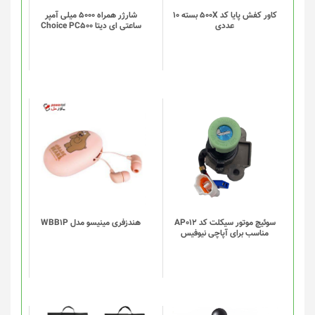
کاور کفش پایا کد 500X بسته 10
شارژر همراه 5000 میلی آمپر
عددی
ساعتی ای دیتا Choice PC500
سوئیچ موتور سیکلت کد AP012
هندزفری مینیسو مدل WBB1P
مناسب برای آپاچی نیوفیس