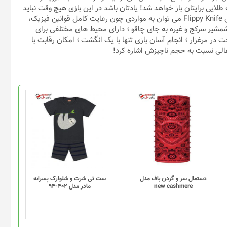
ه طلایی برایتان باز خواهد شد! یادتان باشد در این بازی هیچ وقت نباید
دست از تلاش بردارید و احساس شکست کنید! از ویژگی های کلی بازی Flippy Knife می توان به مواردی چون رعایت کامل قوانین فیزیک،
چون تبر، شمشیر، شمشیر سرکج و غیره به جای چاقو ؛ دارای محیط های مختلفی برای
در مرغزار ؛ انجام آسان بازی تنها با یک انگشت ؛ امکان رقابت با
عالی نسبت به حجم ناچیزش اشاره کرد!
دستمال سر و گردن باف مدل
ست تی شرت و شلوارک پسرانه
new cashmere
مادر مدل 402-94