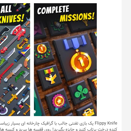
Flippy Knife یک بازی تفننی جالب با گرافیک چارخانه ای بسیار
کنده درخت پرتاب کنید و جایزه بگیرید! روی قفسه ها بپرید و کیسه های