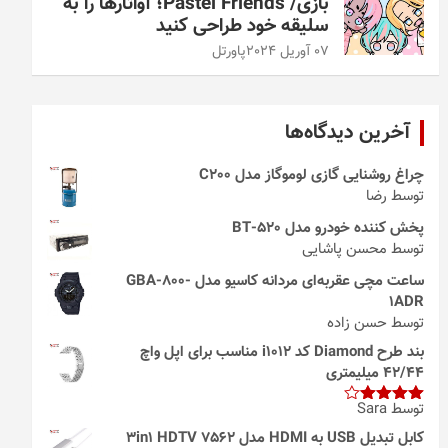
بازی/ Pastel Friends؛ آواتارها را به
سلیقه خود طراحی کنید
07 آوریل 2024
پاورتل
آخرین دیدگاه‌ها
چراغ روشنایی گازی لوموگاز مدل C200
توسط رضا
پخش کننده خودرو مدل 520-BT
توسط محسن پاشایی
ساعت مچی عقربه‌ای مردانه کاسیو مدل GBA-800-
1ADR
توسط حسن زاده
بند طرح Diamond کد i1012 مناسب برای اپل واچ
42/44 میلیمتری
توسط Sara
امتیاز
4
از 5
کابل تبدیل USB به HDMI مدل 3in1 HDTV 7562