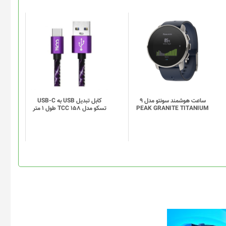
این
محصول
دارای
انواع
مختلفی
می
باشد.
گزینه
ساعت هوشمند سونتو مدل 9
کابل تبدیل USB به USB-C
PEAK GRANITE TITANIUM
تسکو مدل TCC 158 طول 1 متر
ها
ممکن
است
در
صفحه
محصول
انتخاب
شوند