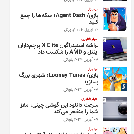
09 آوریل 2024
پاورتل
اپ بازار
بازی/ Agent Dash؛ سکه‌ها را جمع
کنید
09 آوریل 2024
پاورتل
اخبار فناوری
تراشه اسنپدراگون X Elite پرچم‌داران
اینتل و AMD را شکست داد
08 آوریل 2024
پاورتل
اپ بازار
بازی/ Looney Tunes؛ شهری بزرگ
بسازید
08 آوریل 2024
پاورتل
اخبار فناوری
سرعت دانلود این گوشی چینی، مغز
شما را منفجر می‌کند
07 آوریل 2024
پاورتل
اپ بازار