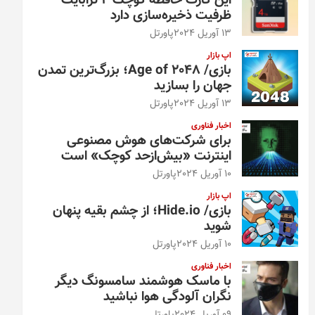
این کارت حافظه کوچک ۴ ترابایت
ظرفیت ذخیره‌سازی دارد
13 آوریل 2024
پاورتل
اپ بازار
بازی/ Age of 2048؛ بزرگ‌ترین تمدن
جهان را بسازید
13 آوریل 2024
پاورتل
اخبار فناوری
برای شرکت‌های هوش مصنوعی
اینترنت «بیش‌از‌حد کوچک» است
10 آوریل 2024
پاورتل
اپ بازار
بازی/ Hide.io؛ از چشم بقیه پنهان
شوید
10 آوریل 2024
پاورتل
اخبار فناوری
با ماسک هوشمند سامسونگ دیگر
نگران آلودگی هوا نباشید