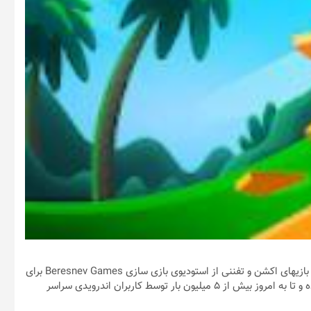
/ Flippy Knife – چاقو پران بازی محبوب و فوق العاده در سبک بازیهای اکشن و تفننی از استودیوی بازی سازی Beresnev Games برای
دستگاه های اندروید است که به صورت رایگان در گوگل پلی عرضه شده و تا به امروز بیش از 5 میلیون بار توسط کاربران اندرویدی سراسر