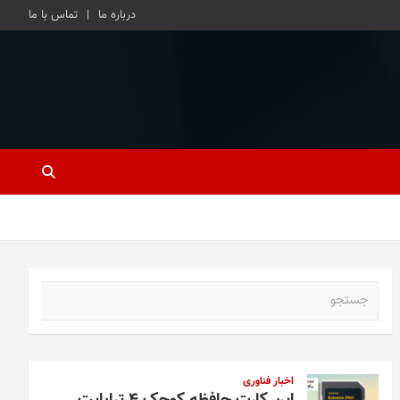
درباره ما
تماس با ما
ج
س
ت
ج
و
اخبار فناوری