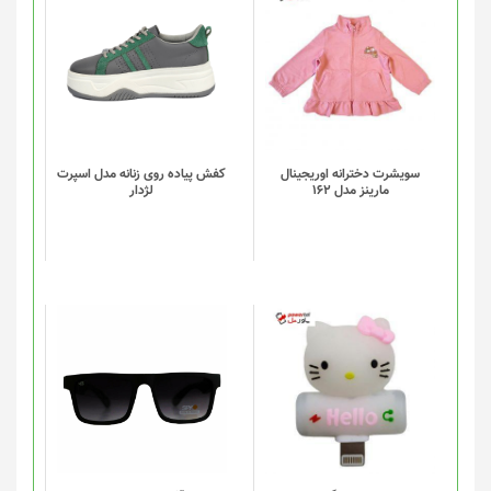
انتخاب
این
شوند
محصول
دارای
انواع
مختلفی
می
باشد.
گزینه
سویشرت دخترانه اوریجینال
کفش پیاده روی زنانه مدل اسپرت
مارینز مدل 162
لژدار
ها
ممکن
است
در
صفحه
محصول
انتخاب
شوند