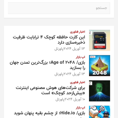
ج
س
ت
ج
و
اخبار فناوری
این کارت حافظه کوچک ۴ ترابایت ظرفیت
ذخیره‌سازی دارد
13 آوریل 2024
پاورتل
اپ بازار
بازی/ Age of 2048؛ بزرگ‌ترین تمدن جهان
را بسازید
13 آوریل 2024
پاورتل
اخبار فناوری
برای شرکت‌های هوش مصنوعی اینترنت
«بیش‌از‌حد کوچک» است
10 آوریل 2024
پاورتل
اپ بازار
بازی/ Hide.io؛ از چشم بقیه پنهان شوید