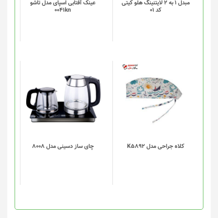
مبدل 1 به 2 لایتنینگ هلو کیتی
عینک آفتابی اسپای مدل تاشو
کد 01
0041kn
این
محصول
دارای
انواع
مختلفی
می
باشد.
گزینه
کلاه جراحی مدل K5892
چای ساز دسینی مدل 8008
ها
ممکن
است
در
صفحه
محصول