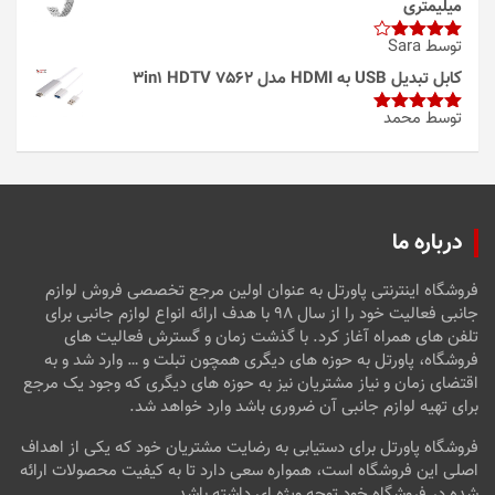
میلیمتری
توسط Sara
امتیاز
4
از 5
کابل تبدیل USB به HDMI مدل 3in1 HDTV 7562
توسط محمد
امتیاز
5
از
5
درباره ما
فروشگاه اینترنتی پاورتل به عنوان اولین مرجع تخصصی فروش لوازم
جانبی فعالیت خود را از سال ۹۸ با هدف ارائه انواع لوازم جانبی برای
تلفن های همراه آغاز کرد. با گذشت زمان و گسترش فعالیت های
فروشگاه، پاورتل به حوزه های دیگری همچون تبلت و … وارد شد و به
اقتضای زمان و نیاز مشتریان نیز به حوزه های دیگری که وجود یک مرجع
برای تهیه لوازم جانبی آن ضروری باشد وارد خواهد شد.
فروشگاه پاورتل برای دستیابی به رضایت مشتریان خود که یکی از اهداف
اصلی این فروشگاه است، همواره سعی دارد تا به کیفیت محصولات ارائه
شده در فروشگاه خود توجه ویژه ای داشته باشد.