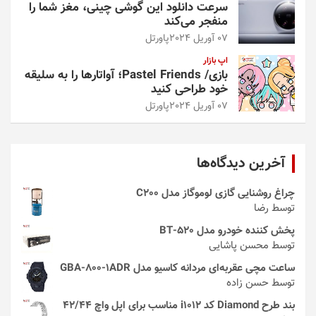
سرعت دانلود این گوشی چینی، مغز شما را
منفجر می‌کند
07 آوریل 2024
پاورتل
اپ بازار
بازی/ Pastel Friends؛ آواتارها را به سلیقه
خود طراحی کنید
07 آوریل 2024
پاورتل
آخرین دیدگاه‌ها
چراغ روشنایی گازی لوموگاز مدل C200
توسط رضا
پخش کننده خودرو مدل 520-BT
توسط محسن پاشایی
ساعت مچی عقربه‌ای مردانه کاسیو مدل GBA-800-1ADR
توسط حسن زاده
بند طرح Diamond کد i1012 مناسب برای اپل واچ 42/44