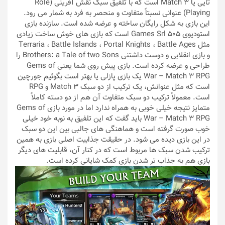
تایی یا Match 3 است که با تلفیق سبک نقش آفرینی (Role
Playing) عنوانی نسبتاً متفاوت و منحصر به فرد به شمار می رود.
این بازی به شکل رایگان ساخته و عرضه شده است. سازنده بازی
استودیوی 505 Games Srl است که بازی های خوش ساخت زیادی
مثل Terraria ، Battle Islands ، Portal Knights ، Battle Ages
و بازی انقلابی و دوست داشتنی Brothers: a Tale of two Sons را
طراحی و عرضه کرده است. بازی پیش روی شما یعنی Gems of
War – Match 3 RPG یک بازی پازلی یا بهتر است بگوئیم جورچین
است که مثل عنوانش، یک ترکیب از دو سبک Match 3 و RPG
است. معمولاً ترکیب دو سبک متفاوت آن هم از دو دسته کاملاً
متمایز نتیجه خیلی خوبی به همراه ندارد اما در مورد بازی Gems of
War – Match 3 RPG باید گفت که این تلفیق به نوبه خود خیلی
خوب صورت گرفته است و هماهنگی های جالبی بین این دو سبک
در این بازی دیده می شود. در حقیقت جذابیت اصلی بازی به همین
ترکیب شدن سبک ها مربوط است که در کنار آن، قابلیت های دیگر
بازی هم به جذاب تر شدن بازی کمک شایانی کرده است.