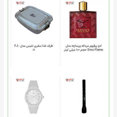
محصول
انتخاب
شوند
ادو پرفیوم مردانه ورساچه مدل
ظرف غذا سفری تتیس مدل FJ-
Eros Flame حجم 100 میلی لیتر
01