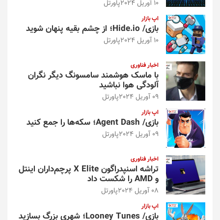
10 آوریل 2024
پاورتل
اپ بازار
بازی/ Hide.io؛ از چشم بقیه پنهان شوید
10 آوریل 2024
پاورتل
اخبار فناوری
با ماسک هوشمند سامسونگ دیگر نگران
آلودگی هوا نباشید
09 آوریل 2024
پاورتل
اپ بازار
بازی/ Agent Dash؛ سکه‌ها را جمع کنید
09 آوریل 2024
پاورتل
اخبار فناوری
تراشه اسنپدراگون X Elite پرچم‌داران اینتل
و AMD را شکست داد
08 آوریل 2024
پاورتل
اپ بازار
بازی/ Looney Tunes؛ شهری بزرگ بسازید