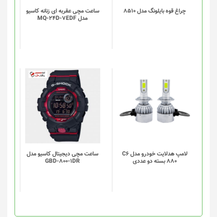
چراغ قوه بایلونگ مدل 8510
ساعت مچی عقربه ای زنانه کاسیو
مدل MQ-24D-7EDF
لامپ هدلایت خودرو مدل C6
ساعت مچی دیجیتال کاسیو مدل
880 بسته دو عددی
GBD-800-1DR