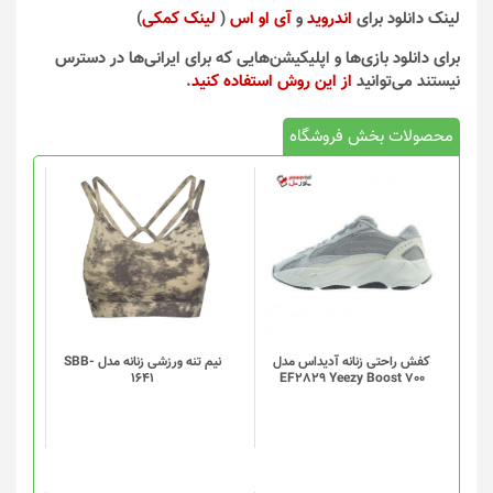
لینک دانلود برای
اندروید
و
آی او اس
(
لینک کمکی
)
برای دانلود بازی‌ها و اپلیکیشن‌هایی که برای ایرانی‌ها در دسترس
نیستند می‌توانید
از این روش استفاده کنید
.
محصولات بخش فروشگاه
این
محصول
دارای
انواع
مختلفی
می
باشد.
گزینه
کفش راحتی زنانه آدیداس مدل
نیم تنه ورزشی زنانه مدل SBB-
1641
EF2829 Yeezy Boost 700
ها
ممکن
است
در
صفحه