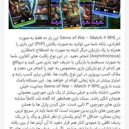
در Gems of War – Match 3 RPG این بار نه فقط به صورت
انفرادی، بلکه شما می توانید به صورت رقابتی (PvP) این بازی را
همراه با یک بازیکن دیگر البته به صورت به اصطلاح نامتقارن
(Asynchronous) انجام دهید. در این نوع رقابت های آنلاین، شما
به صورت مستقیم با بازیکن یا حریف خود بازی نمی کنید و درواقع
هر کدام از دو بازیکن بازی مخصوص به خود را انجام می دهند و
ملاک کسب پیروزی در این نوع رقابت ها، تلاش برای کسب رتبه و
امتیاز بیشتر در بازه زمانی کوتاه تر خواهد بود. این مسئله باعث
شده تا بازی Gems of War – Match 3 RPG جذابیت خیلی
خاصی داشته باشد و خیلی بیشتر از یک بازی جورچین معمولی
هیجان انگیز باشد. سبک بازی همانطور که گفته شد کاملاً مشابه
بازی های جورچین 3 تایی است. حل کردن پازل ها یا همان
جورچین های بازی بدین صورت است که شما باید در سریع ترین
زمان ممکن، حداقل 3 آیتم یکسان از نظر شکل و رنگ را در یک
ردیف افقی یا عمودی کنار هم قرار دهید تا آن آیتم ها از بین رفته
و امتیازشان برای شما ذخیره شود. اگر این ردیف ها یا ستون های 3