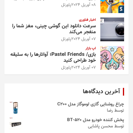
08 آوریل 2024
پاورتل
اخبار فناوری
سرعت دانلود این گوشی چینی، مغز شما را
منفجر می‌کند
07 آوریل 2024
پاورتل
اپ بازار
بازی/ Pastel Friends؛ آواتارها را به سلیقه
خود طراحی کنید
07 آوریل 2024
پاورتل
آخرین دیدگاه‌ها
چراغ روشنایی گازی لوموگاز مدل C200
توسط رضا
پخش کننده خودرو مدل 520-BT
توسط محسن پاشایی