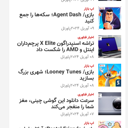
09 آوریل 2024
پاورتل
اپ بازار
بازی/ Agent Dash؛ سکه‌ها را جمع
کنید
09 آوریل 2024
پاورتل
اخبار فناوری
تراشه اسنپدراگون X Elite پرچم‌داران
اینتل و AMD را شکست داد
08 آوریل 2024
پاورتل
اپ بازار
بازی/ Looney Tunes؛ شهری بزرگ
بسازید
08 آوریل 2024
پاورتل
اخبار فناوری
سرعت دانلود این گوشی چینی، مغز
شما را منفجر می‌کند
07 آوریل 2024
پاورتل
اپ بازار