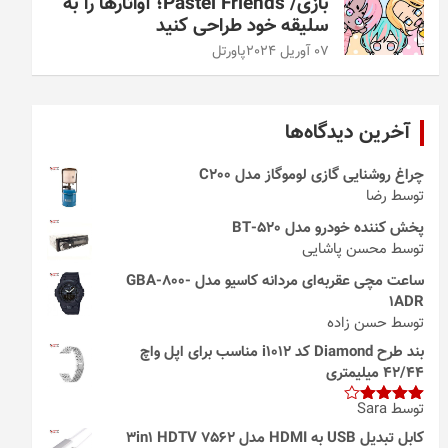
بازی/ Pastel Friends؛ آواتارها را به
سلیقه خود طراحی کنید
07 آوریل 2024
پاورتل
آخرین دیدگاه‌ها
چراغ روشنایی گازی لوموگاز مدل C200
توسط رضا
پخش کننده خودرو مدل 520-BT
توسط محسن پاشایی
ساعت مچی عقربه‌ای مردانه کاسیو مدل GBA-800-
1ADR
توسط حسن زاده
بند طرح Diamond کد i1012 مناسب برای اپل واچ
42/44 میلیمتری
توسط Sara
امتیاز
4
از 5
کابل تبدیل USB به HDMI مدل 3in1 HDTV 7562