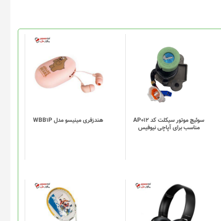
سوئیچ موتور سیکلت کد AP012
هندزفری مینیسو مدل WBB1P
مناسب برای آپاچی نیوفیس