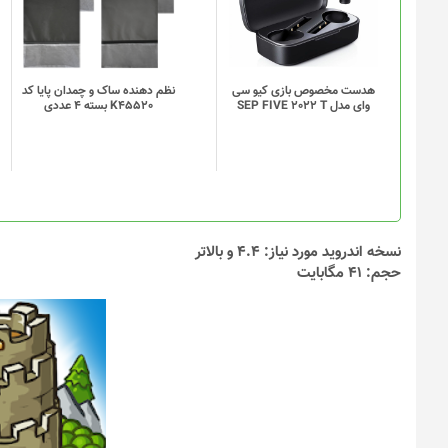
انواع
انواع
مختلفی
مختلفی
می
می
باشد.
باشد.
گزینه
گزینه
هدست مخصوص بازی کیو سی
نظم دهنده ساک و چمدان پایا کد
وای مدل SEP FIVE 2022 T
K45520 بسته 4 عددی
ها
ها
ممکن
ممکن
است
است
در
در
صفحه
صفحه
محصول
محصول
انتخاب
انتخاب
نسخه اندروید مورد نیاز: 4.4 و بالاتر
شوند
شوند
حجم: 41 مگابایت