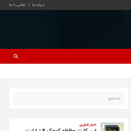
درباره ما
تماس با ما
ج
س
ت
ج
و
اخبار فناوری