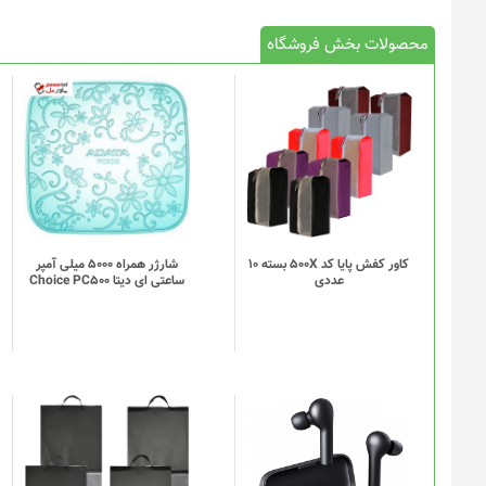
محصولات بخش فروشگاه
کاور کفش پایا کد 500X بسته 10
شارژر همراه 5000 میلی آمپر
عددی
ساعتی ای دیتا Choice PC500
این
این
محصول
محصول
دارای
دارای