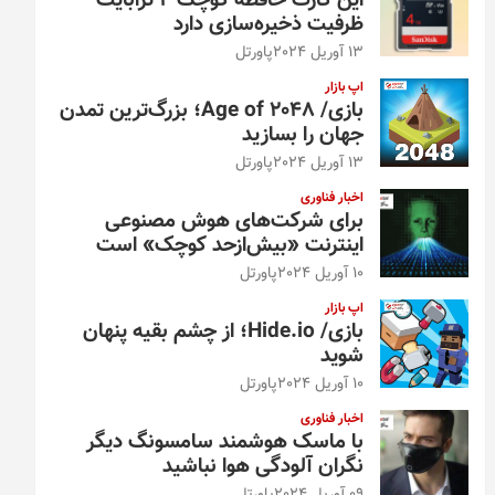
این کارت حافظه کوچک ۴ ترابایت
ظرفیت ذخیره‌سازی دارد
13 آوریل 2024
پاورتل
اپ بازار
بازی/ Age of 2048؛ بزرگ‌ترین تمدن
جهان را بسازید
13 آوریل 2024
پاورتل
اخبار فناوری
برای شرکت‌های هوش مصنوعی
اینترنت «بیش‌از‌حد کوچک» است
10 آوریل 2024
پاورتل
اپ بازار
بازی/ Hide.io؛ از چشم بقیه پنهان
شوید
10 آوریل 2024
پاورتل
اخبار فناوری
با ماسک هوشمند سامسونگ دیگر
نگران آلودگی هوا نباشید