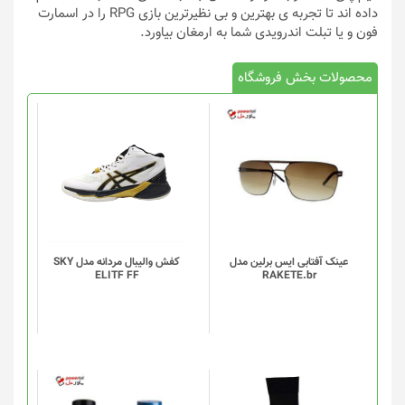
داده اند تا تجربه ی بهترین و بی نظیرترین بازی RPG را در اسمارت
فون و یا تبلت اندرویدی شما به ارمغان بیاورد.
محصولات بخش فروشگاه
این
محصول
دارای
انواع
مختلفی
می
باشد.
گزینه
عینک آفتابی ایس برلین مدل
کفش والیبال مردانه مدل SKY
ELITF FF
RAKETE.br
ها
ممکن
است
در
صفحه
محصول
انتخاب
این