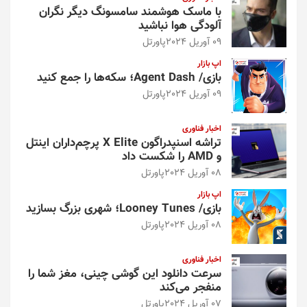
با ماسک هوشمند سامسونگ دیگر نگران
آلودگی هوا نباشید
09 آوریل 2024
پاورتل
اپ بازار
بازی/ Agent Dash؛ سکه‌ها را جمع کنید
09 آوریل 2024
پاورتل
اخبار فناوری
تراشه اسنپدراگون X Elite پرچم‌داران اینتل
و AMD را شکست داد
08 آوریل 2024
پاورتل
اپ بازار
بازی/ Looney Tunes؛ شهری بزرگ بسازید
08 آوریل 2024
پاورتل
اخبار فناوری
سرعت دانلود این گوشی چینی، مغز شما را
منفجر می‌کند
07 آوریل 2024
پاورتل