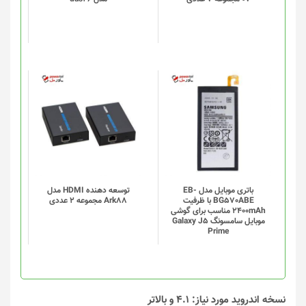
ها
ممکن
است
در
صفحه
محصول
انتخاب
شوند
باتری موبایل مدل EB-
توسعه دهنده HDMI مدل
BG570ABE با ظرفیت
Ark88 مجموعه 2 عددی
2400mAh مناسب برای گوشی
موبایل سامسونگ Galaxy J5
Prime
نسخه اندروید مورد نیاز: 4.1 و بالاتر