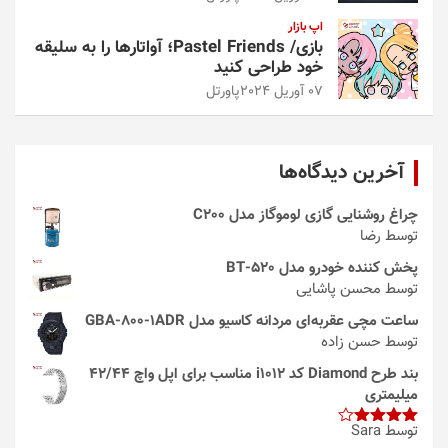
اپ بازار
بازی/ Pastel Friends؛ آواتارها را به سلیقه
خود طراحی کنید
07 آوریل 2024
پاورتل
آخرین دیدگاه‌ها
چراغ روشنایی گازی لوموگاز مدل C200
توسط رضا
پخش کننده خودرو مدل 520-BT
توسط محسن پاشایی
ساعت مچی عقربه‌ای مردانه کاسیو مدل GBA-800-1ADR
توسط حسن زاده
بند طرح Diamond کد i1012 مناسب برای اپل واچ 42/44
میلیمتری
توسط Sara
امتیاز
4