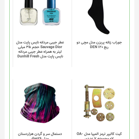
شوند
محصول
دارای
انواع
مختلفی
می
باشد.
گزینه
جوراب زنانه پریزن مدل مچی دو
عطر جیبی مردانه نایس پاپت مدل
ربع DEN 120
Sauvage Dior حجم 35 میلی
ها
لیتر به همراه عطر جیبی مردانه
ممکن
نایس پاپت مدل Dunhill Fresh
است
در
صفحه
محصول
انتخاب
این
شوند
محصول
دارای
انواع
مختلفی
می
باشد.
گزینه
کیت کالیپر ترمز المپیا مدل OA-
دستمال سر و گردن هزاردستان
07 مجموعه 7 عددی
مدل das26