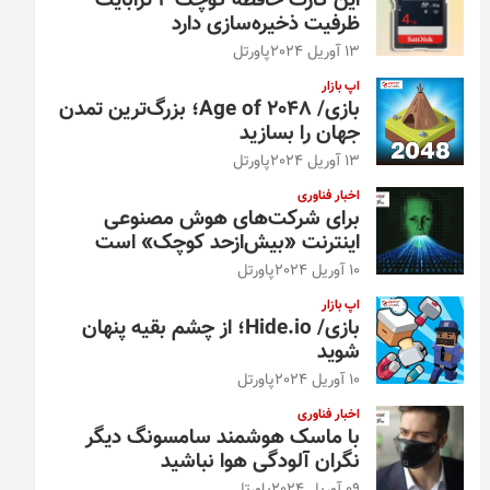
این کارت حافظه کوچک ۴ ترابایت
ظرفیت ذخیره‌سازی دارد
13 آوریل 2024
پاورتل
اپ بازار
بازی/ Age of 2048؛ بزرگ‌ترین تمدن
جهان را بسازید
13 آوریل 2024
پاورتل
اخبار فناوری
برای شرکت‌های هوش مصنوعی
اینترنت «بیش‌از‌حد کوچک» است
10 آوریل 2024
پاورتل
اپ بازار
بازی/ Hide.io؛ از چشم بقیه پنهان
شوید
10 آوریل 2024
پاورتل
اخبار فناوری
با ماسک هوشمند سامسونگ دیگر
نگران آلودگی هوا نباشید