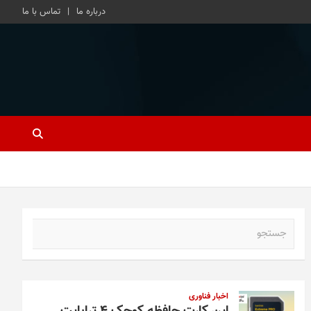
درباره ما
تماس با ما
ج
س
ت
ج
و
اخبار فناوری