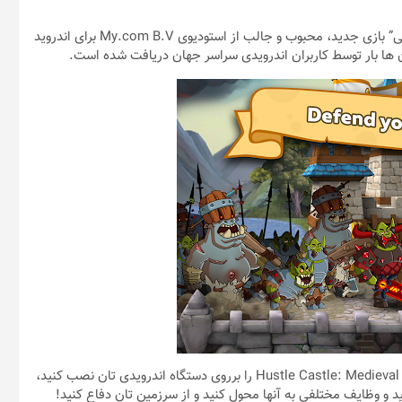
Hustle Castle: Medieval games “قلعه مهمانسرا: امپراطوری رویایی” بازی جدید، محبوب و جالب از استودیوی My.com B.V برای اندروید
ن ها بار توسط کاربران اندرویدی سراسر جهان دریافت شده است.
اگر از علاقه مندان به بازیهای نقش محور هستید، همین الان Hustle Castle: Medieval games را برروی دستگاه اندرویدی تان نصب کنید،
 و وظایف مختلفی به آنها محول کنید و از سرزمین تان دفاع کنید!