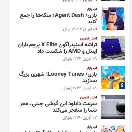
09 آوریل 2024
پاورتل
اپ بازار
بازی/ Agent Dash؛ سکه‌ها را جمع
کنید
09 آوریل 2024
پاورتل
اخبار فناوری
تراشه اسنپدراگون X Elite پرچم‌داران
اینتل و AMD را شکست داد
08 آوریل 2024
پاورتل
اپ بازار
بازی/ Looney Tunes؛ شهری بزرگ
بسازید
08 آوریل 2024
پاورتل
اخبار فناوری
سرعت دانلود این گوشی چینی، مغز
شما را منفجر می‌کند
07 آوریل 2024
پاورتل
اپ بازار