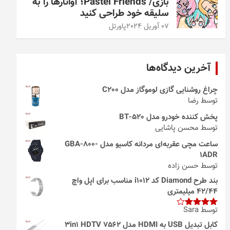
بازی/ Pastel Friends؛ آواتارها را به
سلیقه خود طراحی کنید
07 آوریل 2024
پاورتل
آخرین دیدگاه‌ها
چراغ روشنایی گازی لوموگاز مدل C200
توسط رضا
پخش کننده خودرو مدل 520-BT
توسط محسن پاشایی
ساعت مچی عقربه‌ای مردانه کاسیو مدل GBA-800-
1ADR
توسط حسن زاده
بند طرح Diamond کد i1012 مناسب برای اپل واچ
42/44 میلیمتری
توسط Sara
امتیاز
4
از 5
کابل تبدیل USB به HDMI مدل 3in1 HDTV 7562