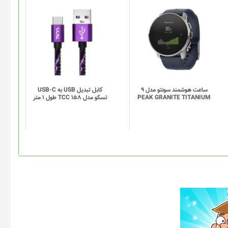
این
محصول
دارای
انواع
مختلفی
می
باشد.
گزینه
ساعت هوشمند سونتو مدل 9
کابل تبدیل USB به USB-C
PEAK GRANITE TITANIUM
تسکو مدل TCC 158 طول 1 متر
ها
ممکن
است
در
صفحه
محصول
انتخاب
شوند