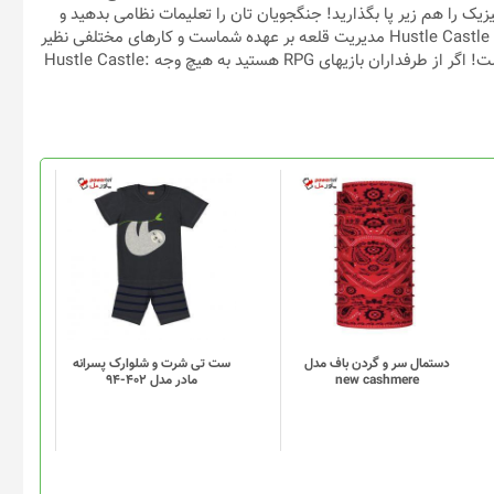
ک را هم زیر پا بگذارید! جنگجویان تان را تعلیمات نظامی بدهید و
ببینید چطور ارتش گراو غوله را شکست می دهند! به طور کلی در بازی Hustle Castle مدیریت قلعه بر عهده شماست و کارهای مختلفی نظیر
ازدواج افراد، تولید مثل، ساخت برج ها و … همه و همه بر عهده شماست! اگر از طرفداران بازیهای RPG هستید به هیچ وجه Hustle Castle:
دستمال سر و گردن باف مدل
ست تی شرت و شلوارک پسرانه
new cashmere
مادر مدل 402-94