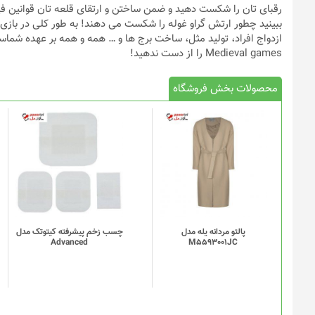
رقبای تان را شکست دهید و ضمن ساختن و ارتقای قلعه تان قوانین فیزی
Medieval games را از دست ندهید!
محصولات بخش فروشگاه
پالتو مردانه یله مدل
چسب زخم پیشرفته کیتوتک مدل
Advanced
M5593001JC