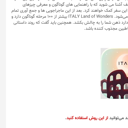
 زیبا و حیرت انگیز ایتالیا شما با 5 محافظ مختلف آشنا می شوید که با راهنمایی های گوناگون و معرفی چیزهای
ین سفر کمک خواهند کرد. بعد از این ماجراجویی ها و جمع آوری تمام
جرقه ها، شخصیت Elio به عنوان نگهبان جدید فانوس دریایی پاورتل می‌شود. ITALY Land of Wonders بیشتر از 100 مرحله گوناگون دارد و
 دارد ذهن شما را به چالش بکشد. همچنین باید گفت که روند داستانی
خاطبین مجذوب کننده باشد.
د می‌توانید
از این روش استفاده کنید
.