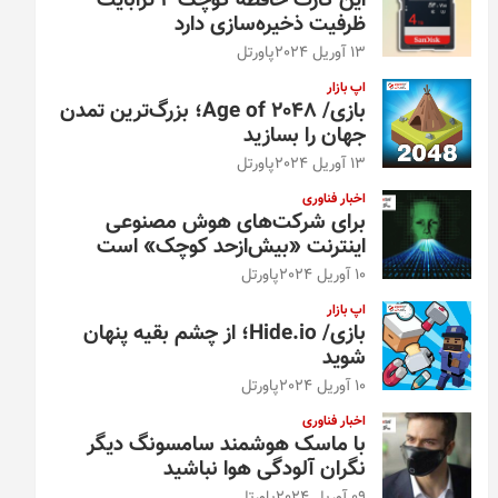
این کارت حافظه کوچک ۴ ترابایت
ظرفیت ذخیره‌سازی دارد
13 آوریل 2024
پاورتل
اپ بازار
بازی/ Age of 2048؛ بزرگ‌ترین تمدن
جهان را بسازید
13 آوریل 2024
پاورتل
اخبار فناوری
برای شرکت‌های هوش مصنوعی
اینترنت «بیش‌از‌حد کوچک» است
10 آوریل 2024
پاورتل
اپ بازار
بازی/ Hide.io؛ از چشم بقیه پنهان
شوید
10 آوریل 2024
پاورتل
اخبار فناوری
با ماسک هوشمند سامسونگ دیگر
نگران آلودگی هوا نباشید