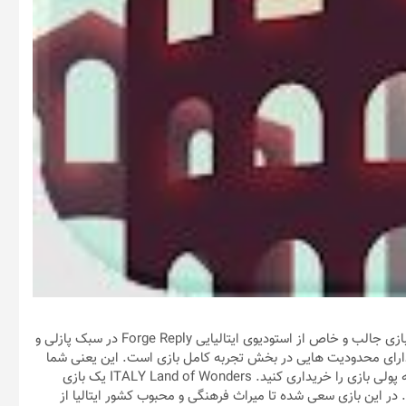
/ ITALY Land of Wonders – ایتالیا: سرزمین شگفتی ها یک بازی جالب و خاص از استودیوی ایتالیایی Forge Reply در سبک پازلی و
 دارای محدودیت هایی در بخش تجربه کامل بازی است. این یعنی شما
برای تجربه کامل بازی و در اختیار داشتم تمام مراحل می بایست نسخه پولی بازی را خریداری کنید. ITALY Land of Wonders یک بازی
 در این بازی سعی شده تا میراث فرهنگی و محبوب کشور ایتالیا از