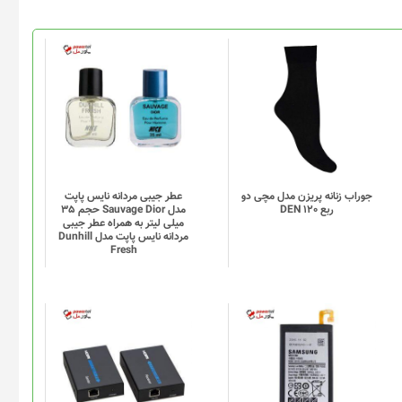
این
محصول
دارای
انواع
مختلفی
می
باشد.
گزینه
جوراب زنانه پریزن مدل مچی دو
عطر جیبی مردانه نایس پاپت
ربع DEN 120
مدل Sauvage Dior حجم 35
ها
میلی لیتر به همراه عطر جیبی
ممکن
مردانه نایس پاپت مدل Dunhill
Fresh
است
در
صفحه
محصول
انتخاب
شوند