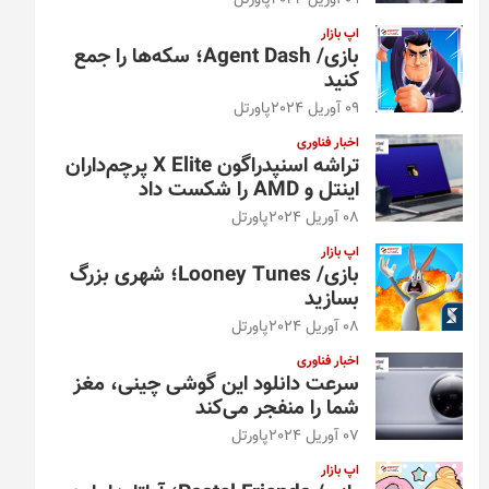
09 آوریل 2024
پاورتل
اپ بازار
بازی/ Agent Dash؛ سکه‌ها را جمع
کنید
09 آوریل 2024
پاورتل
اخبار فناوری
تراشه اسنپدراگون X Elite پرچم‌داران
اینتل و AMD را شکست داد
08 آوریل 2024
پاورتل
اپ بازار
بازی/ Looney Tunes؛ شهری بزرگ
بسازید
08 آوریل 2024
پاورتل
اخبار فناوری
سرعت دانلود این گوشی چینی، مغز
شما را منفجر می‌کند
07 آوریل 2024
پاورتل
اپ بازار