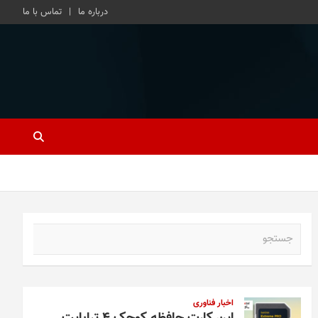
درباره ما
تماس با ما
ج
س
ت
ج
و
اخبار فناوری