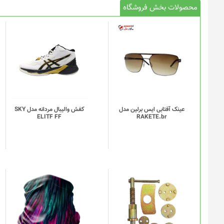
محصولات بخش فروشگاه
این
محصول
دارای
انواع
مختلفی
می
باشد.
گزینه
عینک آفتابی ایس برلین مدل
کفش والیبال مردانه مدل SKY
ELITF FF
RAKETE.br
ها
ممکن
است
در
صفحه
محصول
انتخاب
این
شوند
محصول
دارای
انواع