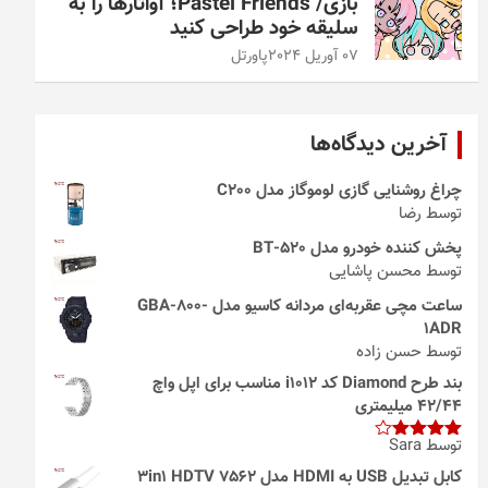
بازی/ Pastel Friends؛ آواتارها را به
سلیقه خود طراحی کنید
07 آوریل 2024
پاورتل
آخرین دیدگاه‌ها
چراغ روشنایی گازی لوموگاز مدل C200
توسط رضا
پخش کننده خودرو مدل 520-BT
توسط محسن پاشایی
ساعت مچی عقربه‌ای مردانه کاسیو مدل GBA-800-
1ADR
توسط حسن زاده
بند طرح Diamond کد i1012 مناسب برای اپل واچ
42/44 میلیمتری
توسط Sara
امتیاز
4
از 5
کابل تبدیل USB به HDMI مدل 3in1 HDTV 7562