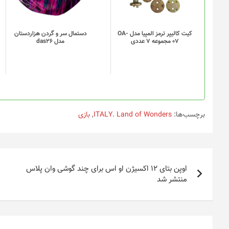
مختلفی
می
باشد.
گزینه
کیت کالیپر ترمز المپیا مدل OA-
دستمال سر و گردن هزاردستان
07 مجموعه 7 عددی
مدل das26
ها
ممکن
است
در
صفحه
محصول
انتخاب
برچسب‌ها:
ITALY. Land of Wonders
,
بازی
شوند
راهبری
اوپن بتای ۱۲ اکسیژن او اس برای چند گوشی وان پلاس
نوشته
منتشر شد