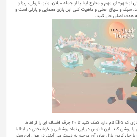
از شهرهای مهم و مطرح ایتالیا از جمله میلان، ونیز، ناپولی، پیزا و …
د. سبک و سیاق اصلی و ماهیت کلی این بازی معمایی و پازلی است و
 به هدف اصلی حل کنید.
طبق داستان ITALY Land of Wonders شما باید به شخصیت اصلی بازی که Elio نام دارد کمک کنید تا 20 جرقه افسانه ای را از نقاط
یی را روشن کند. این فانوس دریایی نماد روشنایی و خوشبختی در ایتالیا
 و با حل کردن پازل های آن مرحله به دست می آیند. در طول این سفر