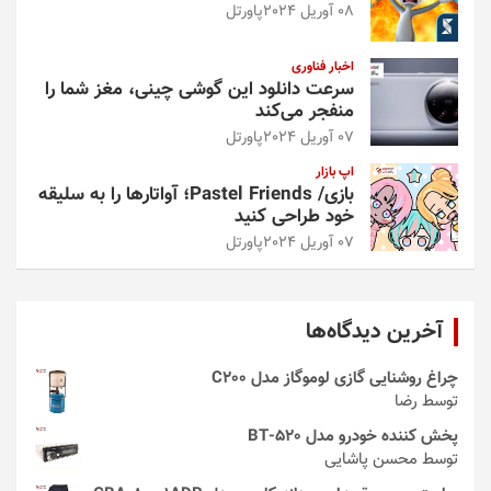
08 آوریل 2024
پاورتل
اخبار فناوری
سرعت دانلود این گوشی چینی، مغز شما را
منفجر می‌کند
07 آوریل 2024
پاورتل
اپ بازار
بازی/ Pastel Friends؛ آواتارها را به سلیقه
خود طراحی کنید
07 آوریل 2024
پاورتل
آخرین دیدگاه‌ها
چراغ روشنایی گازی لوموگاز مدل C200
توسط رضا
پخش کننده خودرو مدل 520-BT
توسط محسن پاشایی