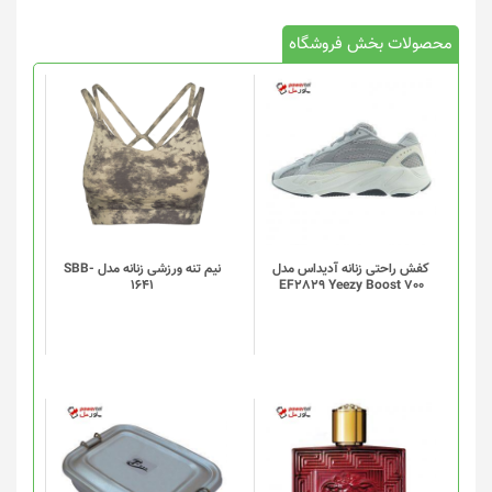
محصولات بخش فروشگاه
این
محصول
دارای
انواع
مختلفی
می
باشد.
گزینه
کفش راحتی زنانه آدیداس مدل
نیم تنه ورزشی زنانه مدل SBB-
1641
EF2829 Yeezy Boost 700
ها
ممکن
است
در
صفحه
محصول
انتخاب
شوند