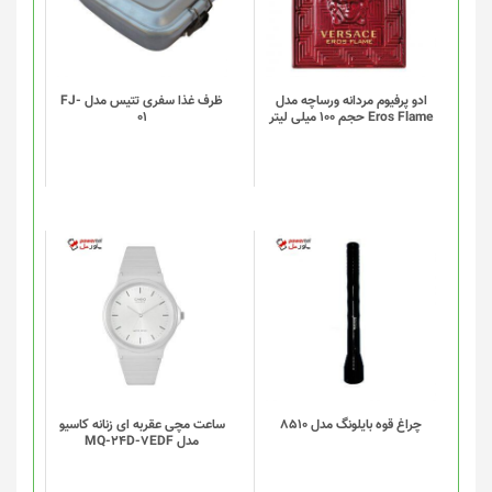
ادو پرفیوم مردانه ورساچه مدل
ظرف غذا سفری تتیس مدل FJ-
Eros Flame حجم 100 میلی لیتر
01
چراغ قوه بایلونگ مدل 8510
ساعت مچی عقربه ای زنانه کاسیو
مدل MQ-24D-7EDF