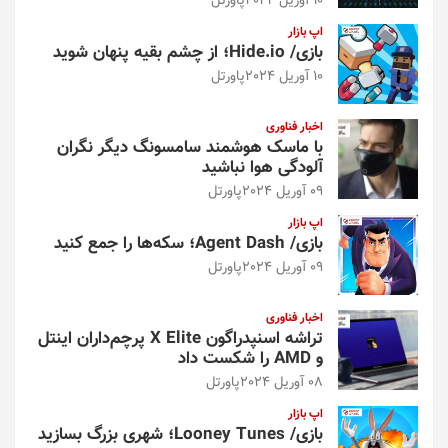
10 آوریل 2024
پاورتل
اپ بازار
بازی/ Hide.io؛ از چشم بقیه پنهان شوید
10 آوریل 2024
پاورتل
اخبار فناوری
با ماسک هوشمند سامسونگ دیگر نگران
آلودگی هوا نباشید
09 آوریل 2024
پاورتل
اپ بازار
بازی/ Agent Dash؛ سکه‌ها را جمع کنید
09 آوریل 2024
پاورتل
اخبار فناوری
تراشه اسنپدراگون X Elite پرچم‌داران اینتل
و AMD را شکست داد
08 آوریل 2024
پاورتل
اپ بازار
بازی/ Looney Tunes؛ شهری بزرگ بسازید