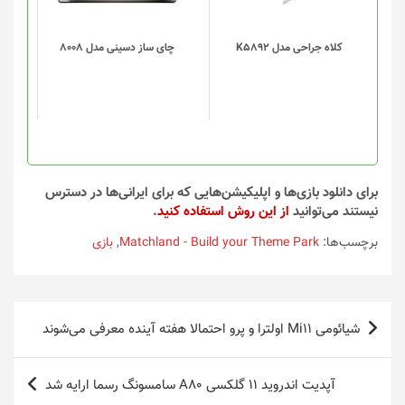
می
باشد.
گزینه
کلاه جراحی مدل K5892
چای ساز دسینی مدل 8008
ها
ممکن
است
در
صفحه
محصول
انتخاب
برای دانلود بازی‌ها و اپلیکیشن‌هایی که برای ایرانی‌ها در دسترس
شوند
نیستند می‌توانید
از این روش استفاده کنید
.
برچسب‌ها:
Matchland - Build your Theme Park
,
بازی
راهبری
شیائومی Mi11 اولترا و پرو احتمالا هفته آینده معرفی می‌شوند
نوشته
آپدیت اندروید ۱۱ گلکسی A80 سامسونگ رسما ارایه شد