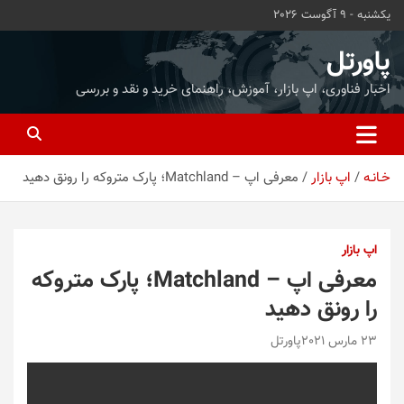
ه
یکشنبه - 9 آگوست 2026
حتوا
روید
پاورتل
اخبار فناوری، اپ بازار، آموزش، راهنمای خرید و نقد و بررسی
خـانـه
اپ بازار
معرفی اپ – Matchland؛ پارک متروکه را رونق دهید
اپ بازار
معرفی اپ – Matchland؛ پارک متروکه
را رونق دهید
23 مارس 2021
پاورتل