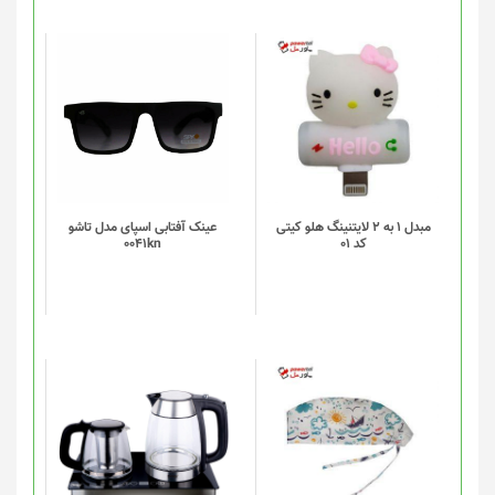
صفحه
محصول
انتخاب
شوند
مبدل 1 به 2 لایتنینگ هلو کیتی
عینک آفتابی اسپای مدل تاشو
کد 01
0041kn
این
محصول
دارای
انواع
مختلفی