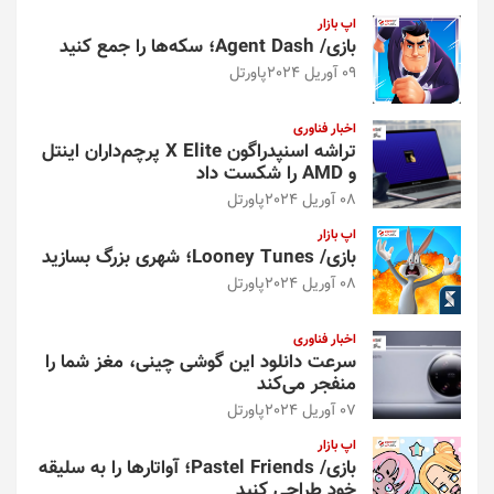
اپ بازار
بازی/ Agent Dash؛ سکه‌ها را جمع کنید
09 آوریل 2024
پاورتل
اخبار فناوری
تراشه اسنپدراگون X Elite پرچم‌داران اینتل
و AMD را شکست داد
08 آوریل 2024
پاورتل
اپ بازار
بازی/ Looney Tunes؛ شهری بزرگ بسازید
08 آوریل 2024
پاورتل
اخبار فناوری
سرعت دانلود این گوشی چینی، مغز شما را
منفجر می‌کند
07 آوریل 2024
پاورتل
اپ بازار
بازی/ Pastel Friends؛ آواتارها را به سلیقه
خود طراحی کنید