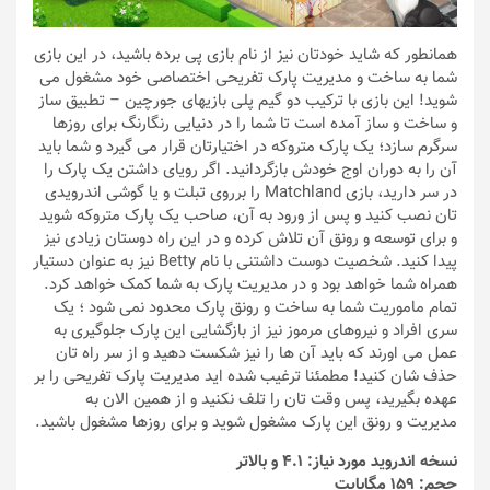
همانطور که شاید خودتان نیز از نام بازی پی برده باشید، در این بازی
شما به ساخت و مدیریت پارک تفریحی اختصاصی خود مشغول می
شوید! این بازی با ترکیب دو گیم پلی بازیهای جورچین – تطبیق ساز
و ساخت و ساز آمده است تا شما را در دنیایی رنگارنگ برای روزها
سرگرم سازد؛ یک پارک متروکه در اختیارتان قرار می گیرد و شما باید
آن را به دوران اوج خودش بازگردانید. اگر رویای داشتن یک پارک را
در سر دارید، بازی Matchland را برروی تبلت و یا گوشی اندرویدی
تان نصب کنید و پس از ورود به آن، صاحب یک پارک متروکه شوید
و برای توسعه و رونق آن تلاش کرده و در این راه دوستان زیادی نیز
پیدا کنید. شخصیت دوست داشتنی با نام Betty نیز به عنوان دستیار
همراه شما خواهد بود و در مدیریت پارک به شما کمک خواهد کرد.
تمام ماموریت شما به ساخت و رونق پارک محدود نمی شود ؛ یک
سری افراد و نیروهای مرموز نیز از بازگشایی این پارک جلوگیری به
عمل می اورند که باید آن ها را نیز شکست دهید و از سر راه تان
حذف شان کنید! مطمئنا ترغیب شده اید مدیریت پارک تفریحی را بر
عهده بگیرید، پس وقت تان را تلف نکنید و از همین الان به
مدیریت و رونق این پارک مشغول شوید و برای روزها مشغول باشید.
نسخه اندروید مورد نیاز: 4.1 و بالاتر
حجم: 159 مگابایت