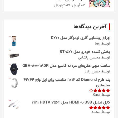
07 آوریل 2024
پاورتل
آخرین دیدگاه‌ها
چراغ روشنایی گازی لوموگاز مدل C200
توسط رضا
پخش کننده خودرو مدل 520-BT
توسط محسن پاشایی
ساعت مچی عقربه‌ای مردانه کاسیو مدل GBA-800-1ADR
توسط حسن زاده
بند طرح Diamond کد i1012 مناسب برای اپل واچ 42/44
میلیمتری
توسط Sara
امتیاز
4
از 5
کابل تبدیل USB به HDMI مدل 3in1 HDTV 7562
توسط محمد
امتیاز
5
از
5