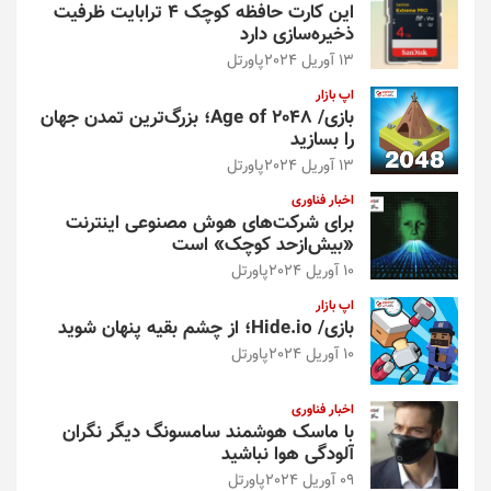
این کارت حافظه کوچک ۴ ترابایت ظرفیت
ذخیره‌سازی دارد
13 آوریل 2024
پاورتل
اپ بازار
بازی/ Age of 2048؛ بزرگ‌ترین تمدن جهان
را بسازید
13 آوریل 2024
پاورتل
اخبار فناوری
برای شرکت‌های هوش مصنوعی اینترنت
«بیش‌از‌حد کوچک» است
10 آوریل 2024
پاورتل
اپ بازار
بازی/ Hide.io؛ از چشم بقیه پنهان شوید
10 آوریل 2024
پاورتل
اخبار فناوری
با ماسک هوشمند سامسونگ دیگر نگران
آلودگی هوا نباشید
09 آوریل 2024
پاورتل