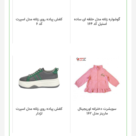
مختلفی
می
باشد.
گزینه
گوشواره زنانه مدل حلقه ای ساده
کفش پیاده روی زنانه مدل اسپرت
استیل کد 164
کد 6
ها
ممکن
است
در
صفحه
محصول
انتخاب
این
شوند
محصول
دارای
انواع
مختلفی
می
باشد.
گزینه
سویشرت دخترانه اوریجینال
کفش پیاده روی زنانه مدل اسپرت
مارینز مدل 162
لژدار
ها
ممکن
است
در