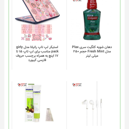
دهان شویه کلگیت سری Plax
استیکر لپ تاپ راتیانا مدل girly
مدل Fresh Mint حجم 250
pack مناسب برای لپ تاپ 15 تا
میلی لیتر
17 اینچ به همراه برچسب حروف
فارسی کیبورد