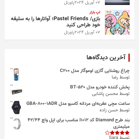
07 آوریل 2024
پاورتل
اپ بازار
بازی/ Pastel Friends؛ آواتارها را به سلیقه
خود طراحی کنید
07 آوریل 2024
پاورتل
آخرین دیدگاه‌ها
چراغ روشنایی گازی لوموگاز مدل C200
توسط رضا
پخش کننده خودرو مدل 520-BT
توسط محسن پاشایی
ساعت مچی عقربه‌ای مردانه کاسیو مدل GBA-800-1ADR
توسط حسن زاده
بند طرح Diamond کد i1012 مناسب برای اپل واچ 42/44
میلیمتری
توسط Sara