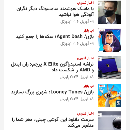
اخبار فناوری
با ماسک هوشمند سامسونگ دیگر نگران
آلودگی هوا نباشید
09 آوریل 2024
پاورتل
اپ بازار
بازی/ Agent Dash؛ سکه‌ها را جمع کنید
09 آوریل 2024
پاورتل
اخبار فناوری
تراشه اسنپدراگون X Elite پرچم‌داران اینتل
و AMD را شکست داد
08 آوریل 2024
پاورتل
اپ بازار
بازی/ Looney Tunes؛ شهری بزرگ بسازید
08 آوریل 2024
پاورتل
اخبار فناوری
سرعت دانلود این گوشی چینی، مغز شما را
منفجر می‌کند