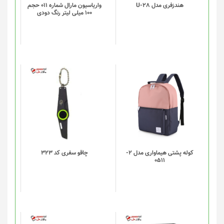
هندزفری مدل U-28
واریاسیون مارال شماره 011 حجم
100 میلی لیتر رنگ دودی
این
محصول
دارای
انواع
مختلفی
می
باشد.
گزینه
کوله پشتی هیماواری مدل 2-
چاقو سفری کد 323
0511
ها
ممکن
است
در
صفحه
محصول