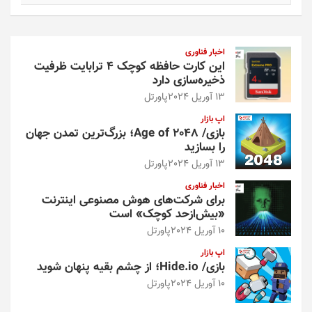
ت
ج
و
اخبار فناوری
این کارت حافظه کوچک ۴ ترابایت ظرفیت
ذخیره‌سازی دارد
13 آوریل 2024
پاورتل
اپ بازار
بازی/ Age of 2048؛ بزرگ‌ترین تمدن جهان
را بسازید
13 آوریل 2024
پاورتل
اخبار فناوری
برای شرکت‌های هوش مصنوعی اینترنت
«بیش‌از‌حد کوچک» است
10 آوریل 2024
پاورتل
اپ بازار
بازی/ Hide.io؛ از چشم بقیه پنهان شوید
10 آوریل 2024
پاورتل