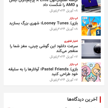
تراشه اسنپدراگون X Elite پرچم‌داران اینتل
و AMD را شکست داد
08 آوریل 2024
پاورتل
اپ بازار
بازی/ Looney Tunes؛ شهری بزرگ بسازید
08 آوریل 2024
پاورتل
اخبار فناوری
سرعت دانلود این گوشی چینی، مغز شما را
منفجر می‌کند
07 آوریل 2024
پاورتل
اپ بازار
بازی/ Pastel Friends؛ آواتارها را به سلیقه
خود طراحی کنید
07 آوریل 2024
پاورتل
آخرین دیدگاه‌ها