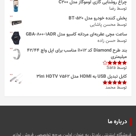
چراغ روشنایی گازی لوموگاز مدل C200
توسط رضا
پخش کننده خودرو مدل 520-BT
توسط محسن پاشایی
ساعت مچی عقربه‌ای مردانه کاسیو مدل GBA-800-1ADR
توسط حسن زاده
بند طرح Diamond کد i1012 مناسب برای اپل واچ 42/44
میلیمتری
توسط Sara
امتیاز
4
از 5
کابل تبدیل USB به HDMI مدل 3in1 HDTV 7562
توسط محمد
امتیاز
5
از
5
درباره ما
فروشگاه اینترنتی پاورتل به عنوان اولین مرجع تخصصی فروش لوازم