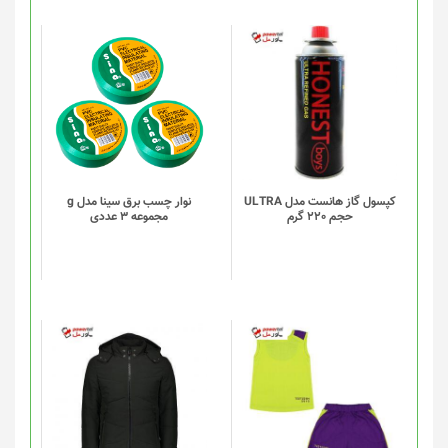
کپسول گاز هانست مدل ULTRA
نوار چسب برق سینا مدل g
حجم 220 گرم
مجموعه 3 عددی