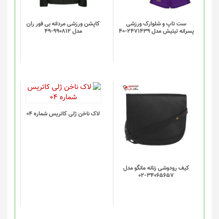
ست تاپ و شلوارک ورزشی
کاپشن ورزشی مردانه بی فور ران
پسرانه تیتیش مدل 2471439-40
مدل 990812-49
لاک ناخن ژلی کاتریس شماره 04
کیف رودوشی زنانه مانگو مدل
34065657-02