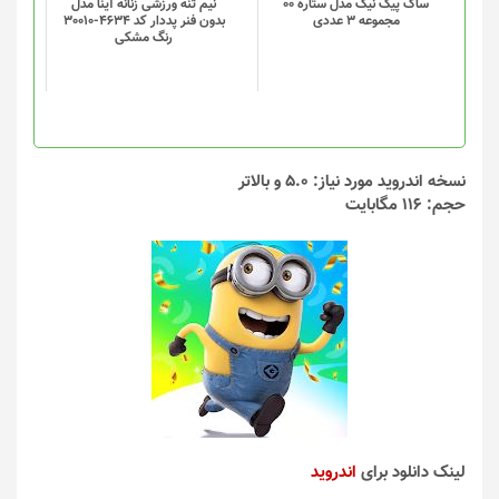
گزینه
گزینه
ساک پیک نیک مدل ستاره 00
نیم تنه ورزشی زنانه آینا مدل
مجموعه 3 عددی
بدون فنر پددار کد 4634-30010
ها
ها
رنگ مشکی
ممکن
ممکن
است
است
در
در
صفحه
صفحه
محصول
محصول
انتخاب
انتخاب
نسخه اندروید مورد نیاز: 5.0 و بالاتر
شوند
شوند
حجم: 116 مگابایت
لینک دانلود برای
اندروید