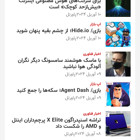
برای شرکت‌های هوش مصنوعی اینترنت
«بیش‌از‌حد کوچک» است
10 آوریل 2024
پاورتل
اپ بازار
بازی/ Hide.io؛ از چشم بقیه پنهان شوید
10 آوریل 2024
پاورتل
اخبار فناوری
با ماسک هوشمند سامسونگ دیگر نگران
آلودگی هوا نباشید
09 آوریل 2024
پاورتل
اپ بازار
بازی/ Agent Dash؛ سکه‌ها را جمع کنید
09 آوریل 2024
پاورتل
اخبار فناوری
تراشه اسنپدراگون X Elite پرچم‌داران اینتل
و AMD را شکست داد
08 آوریل 2024
پاورتل