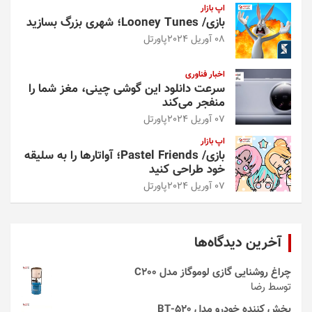
اپ بازار
بازی/ Looney Tunes؛ شهری بزرگ بسازید
08 آوریل 2024
پاورتل
اخبار فناوری
سرعت دانلود این گوشی چینی، مغز شما را
منفجر می‌کند
07 آوریل 2024
پاورتل
اپ بازار
بازی/ Pastel Friends؛ آواتارها را به سلیقه
خود طراحی کنید
07 آوریل 2024
پاورتل
آخرین دیدگاه‌ها
چراغ روشنایی گازی لوموگاز مدل C200
توسط رضا
پخش کننده خودرو مدل 520-BT