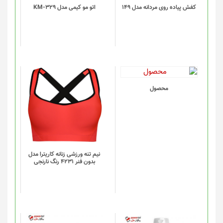
گزینه
کفش پیاده روی مردانه مدل 149
اتو مو کیمی مدل KM-329
ها
ممکن
است
در
صفحه
محصول
انتخاب
این
محصول
شوند
محصول
دارای
انواع
مختلفی
می
باشد.
گزینه
نیم تنه ورزشی زنانه کاریترا مدل
بدون فنر 4231 رنگ نارنجی
ها
ممکن
است
در
صفحه
محصول