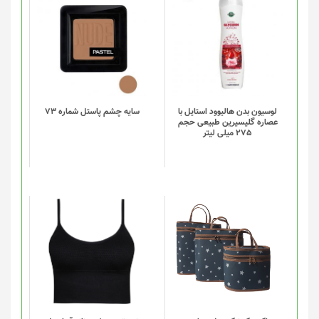
انتخاب
شوند
لوسیون بدن هالیوود استایل با
سایه چشم پاستل شماره 73
عصاره گلیسیرین طبیعی حجم
275 میلی لیتر
این
این
محصول
محصول
دارای
دارای
انواع
انواع
مختلفی
مختلفی
می
می
باشد.
باشد.