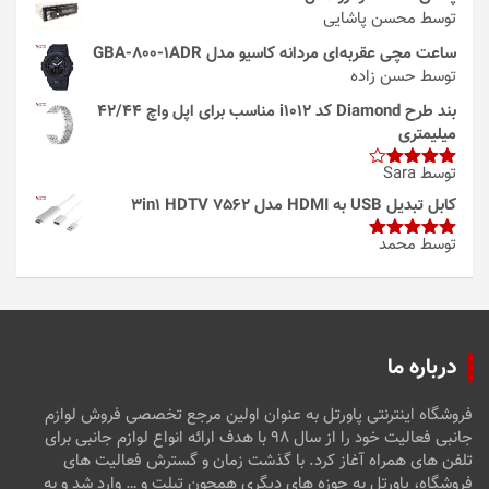
توسط محسن پاشایی
ساعت مچی عقربه‌ای مردانه کاسیو مدل GBA-800-1ADR
توسط حسن زاده
بند طرح Diamond کد i1012 مناسب برای اپل واچ 42/44
میلیمتری
توسط Sara
امتیاز
4
از 5
کابل تبدیل USB به HDMI مدل 3in1 HDTV 7562
توسط محمد
امتیاز
5
از
5
درباره ما
فروشگاه اینترنتی پاورتل به عنوان اولین مرجع تخصصی فروش لوازم
جانبی فعالیت خود را از سال ۹۸ با هدف ارائه انواع لوازم جانبی برای
تلفن های همراه آغاز کرد. با گذشت زمان و گسترش فعالیت های
فروشگاه، پاورتل به حوزه های دیگری همچون تبلت و … وارد شد و به