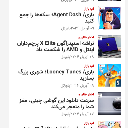
09 آوریل 2024
پاورتل
اپ بازار
بازی/ Agent Dash؛ سکه‌ها را جمع
کنید
09 آوریل 2024
پاورتل
اخبار فناوری
تراشه اسنپدراگون X Elite پرچم‌داران
اینتل و AMD را شکست داد
08 آوریل 2024
پاورتل
اپ بازار
بازی/ Looney Tunes؛ شهری بزرگ
بسازید
08 آوریل 2024
پاورتل
اخبار فناوری
سرعت دانلود این گوشی چینی، مغز
شما را منفجر می‌کند
07 آوریل 2024
پاورتل
اپ بازار