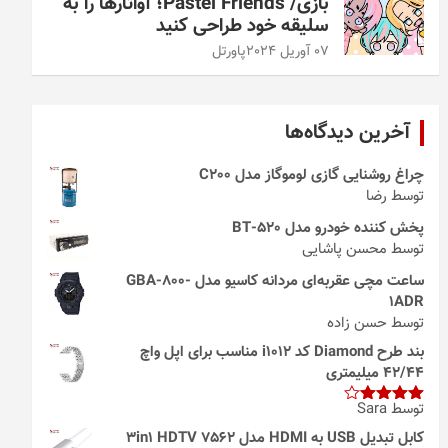
بازی/ Pastel Friends؛ آواتارها را به
سلیقه خود طراحی کنید
07 آوریل 2024
پاورتل
آخرین دیدگاه‌ها
چراغ روشنایی گازی لوموگاز مدل C200
توسط رضا
پخش کننده خودرو مدل 520-BT
توسط محسن پاشایی
ساعت مچی عقربه‌ای مردانه کاسیو مدل GBA-800-
1ADR
توسط حسن زاده
بند طرح Diamond کد i1012 مناسب برای اپل واچ
42/44 میلیمتری
توسط Sara
امتیاز
4
از 5
کابل تبدیل USB به HDMI مدل 3in1 HDTV 7562