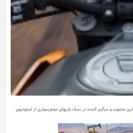
در گو: ترافیک بزرگراه بازی محبوب و سرگرم کننده در سبک بازیهای موتورسواری از استودیوی