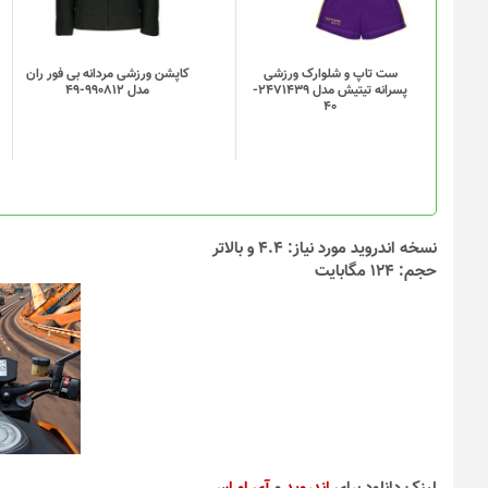
ست تاپ و شلوارک ورزشی
کاپشن ورزشی مردانه بی فور ران
پسرانه تیتیش مدل 2471439-
مدل 990812-49
40
نسخه اندروید مورد نیاز: 4.4 و بالاتر
حجم: 124 مگابایت