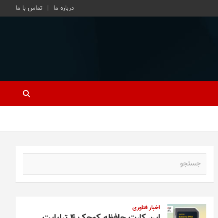
درباره ما
تماس با ما
ج
س
ت
ج
و
اخبار فناوری