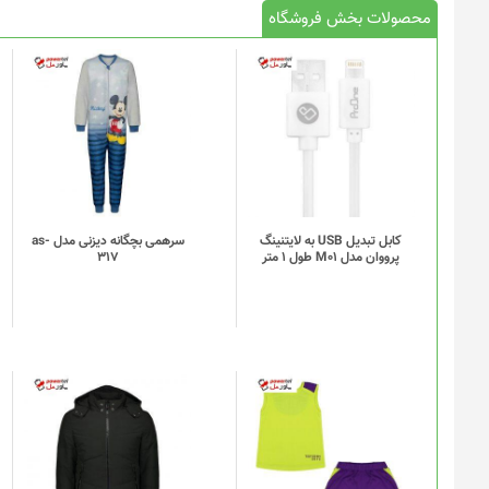
محصولات بخش فروشگاه
کابل تبدیل USB به لایتنینگ
سرهمی بچگانه دیزنی مدل as-
پرووان مدل M01 طول 1 متر
317