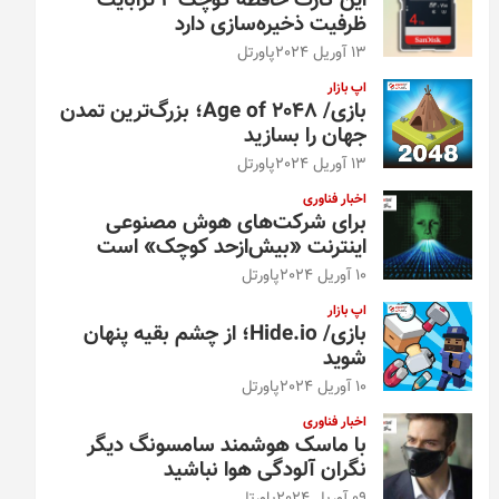
این کارت حافظه کوچک ۴ ترابایت
ظرفیت ذخیره‌سازی دارد
13 آوریل 2024
پاورتل
اپ بازار
بازی/ Age of 2048؛ بزرگ‌ترین تمدن
جهان را بسازید
13 آوریل 2024
پاورتل
اخبار فناوری
برای شرکت‌های هوش مصنوعی
اینترنت «بیش‌از‌حد کوچک» است
10 آوریل 2024
پاورتل
اپ بازار
بازی/ Hide.io؛ از چشم بقیه پنهان
شوید
10 آوریل 2024
پاورتل
اخبار فناوری
با ماسک هوشمند سامسونگ دیگر
نگران آلودگی هوا نباشید