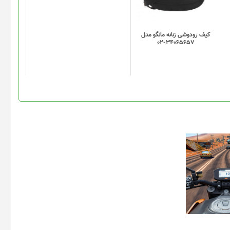
کیف رودوشی زنانه مانگو مدل
34065657-02