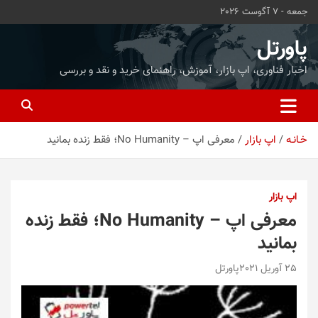
ه
جمعه - 7 آگوست 2026
حتوا
روید
پاورتل
اخبار فناوری، اپ بازار، آموزش، راهنمای خرید و نقد و بررسی
خـانـه
اپ بازار
معرفی اپ – No Humanity؛ فقط زنده بمانید
اپ بازار
معرفی اپ – No Humanity؛ فقط زنده
بمانید
25 آوریل 2021
پاورتل