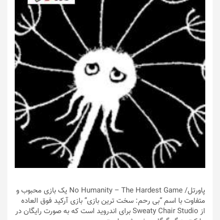
پاورتل
/ No Humanity – The Hardest Game یک بازی محبوب و
متفاوت با اسم “بی رحم: سخت ترین بازی” بازی آرکید فوق العاده
از Sweaty Chair Studio برای اندروید است که به صورت رایگان در