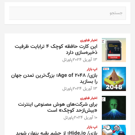
ج
س
ت
ج
و
اخبار فناوری
این کارت حافظه کوچک ۴ ترابایت ظرفیت
ذخیره‌سازی دارد
13 آوریل 2024
پاورتل
اپ بازار
بازی/ Age of 2048؛ بزرگ‌ترین تمدن جهان
را بسازید
13 آوریل 2024
پاورتل
اخبار فناوری
برای شرکت‌های هوش مصنوعی اینترنت
«بیش‌از‌حد کوچک» است
10 آوریل 2024
پاورتل
اپ بازار
بازی/ Hide.io؛ از چشم بقیه پنهان شوید