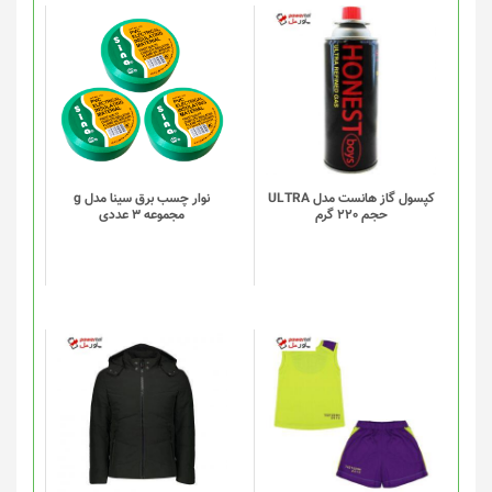
کپسول گاز هانست مدل ULTRA
نوار چسب برق سینا مدل g
حجم 220 گرم
مجموعه 3 عددی