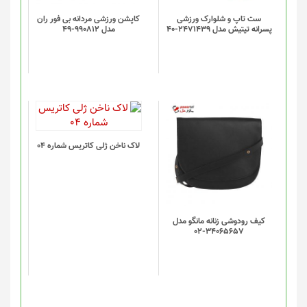
ست تاپ و شلوارک ورزشی
کاپشن ورزشی مردانه بی فور ران
پسرانه تیتیش مدل 2471439-40
مدل 990812-49
لاک ناخن ژلی کاتریس شماره 04
کیف رودوشی زنانه مانگو مدل
34065657-02