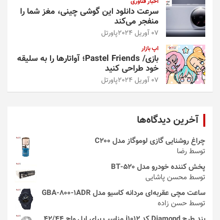
اخبار فناوری
سرعت دانلود این گوشی چینی، مغز شما را
منفجر می‌کند
07 آوریل 2024
پاورتل
اپ بازار
بازی/ Pastel Friends؛ آواتارها را به سلیقه
خود طراحی کنید
07 آوریل 2024
پاورتل
آخرین دیدگاه‌ها
چراغ روشنایی گازی لوموگاز مدل C200
توسط رضا
پخش کننده خودرو مدل 520-BT
توسط محسن پاشایی
ساعت مچی عقربه‌ای مردانه کاسیو مدل GBA-800-1ADR
توسط حسن زاده
بند طرح Diamond کد i1012 مناسب برای اپل واچ 42/44