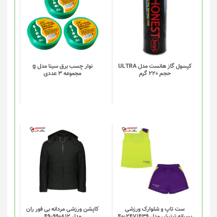
کپسول گاز هانست مدل ULTRA
نوار چسب برق سینا مدل g
حجم 220 گرم
مجموعه 3 عددی
ست تاپ و شلوارک ورزشی
کاپشن ورزشی مردانه بی فور ران
پسرانه تیتیش مدل 2471439-40
مدل 990812-49