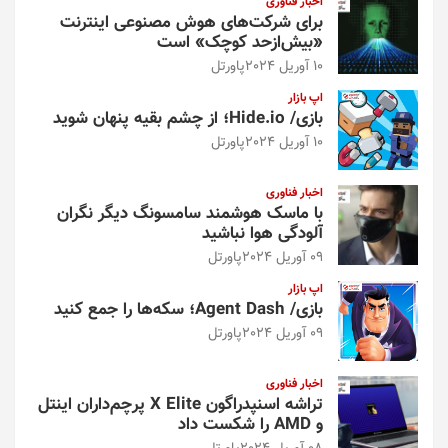
اخبار فناوری
برای شرکت‌های هوش مصنوعی اینترنت
«بیش‌از‌حد کوچک» است
10 آوریل 2024
پاورتل
اپ بازار
بازی/ Hide.io؛ از چشم بقیه پنهان شوید
10 آوریل 2024
پاورتل
اخبار فناوری
با ماسک هوشمند سامسونگ دیگر نگران
آلودگی هوا نباشید
09 آوریل 2024
پاورتل
اپ بازار
بازی/ Agent Dash؛ سکه‌ها را جمع کنید
09 آوریل 2024
پاورتل
اخبار فناوری
تراشه اسنپدراگون X Elite پرچم‌داران اینتل
و AMD را شکست داد