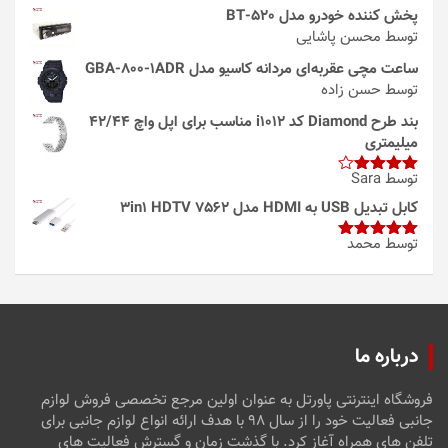
پخش کننده خودرو مدل 520-BT
توسط محسن پاشایی
ساعت مچی عقربه‌ای مردانه کاسیو مدل GBA-800-1ADR
توسط حسن زاده
بند طرح Diamond کد i1012 مناسب برای اپل واچ 42/44
میلیمتری
توسط Sara
امتیاز
4
از 5
کابل تبدیل USB به HDMI مدل 3in1 HDTV 7562
توسط محمد
امتیاز
5
از
5
درباره ما
فروشگاه اینترنتی پاورتل به عنوان اولین مرجع تخصصی فروش لوازم
جانبی فعالیت خود را از سال ۹۸ با هدف ارائه انواع لوازم جانبی برای
تلفن های همراه آغاز کرد. با گذشت زمان و گسترش فعالیت های