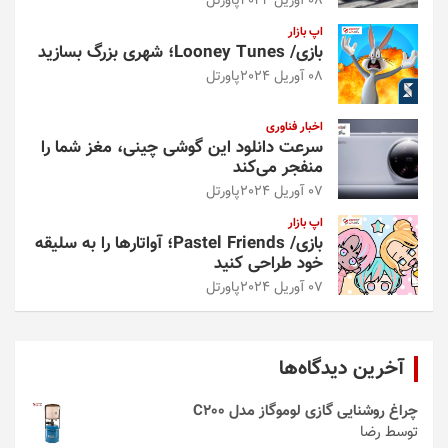
08 آوریل 2024
پاورتل
اپ بازار
بازی/ Looney Tunes؛ شهری بزرگ بسازید
08 آوریل 2024
پاورتل
اخبار فناوری
سرعت دانلود این گوشی چینی، مغز شما را
منفجر می‌کند
07 آوریل 2024
پاورتل
اپ بازار
بازی/ Pastel Friends؛ آواتارها را به سلیقه
خود طراحی کنید
07 آوریل 2024
پاورتل
آخرین دیدگاه‌ها
چراغ روشنایی گازی لوموگاز مدل C200
توسط رضا