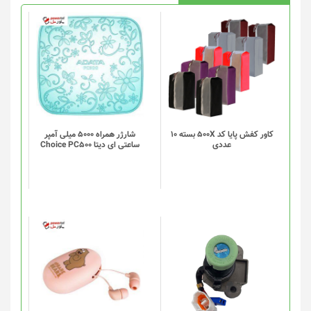
کاور کفش پایا کد 500X بسته 10
شارژر همراه 5000 میلی آمپر
عددی
ساعتی ای دیتا Choice PC500