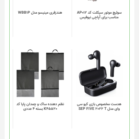
سوئیچ موتور سیکلت کد AP012
هندزفری مینیسو مدل WBB1P
مناسب برای آپاچی نیوفیس
این
این
محصول
محصول
دارای
دارای
انواع
انواع
مختلفی
مختلفی
می
می
باشد.
باشد.
گزینه
گزینه
هدست مخصوص بازی کیو سی
نظم دهنده ساک و چمدان پایا کد
وای مدل SEP FIVE 2022 T
K45520 بسته 4 عددی
ها
ها
ممکن
ممکن
است
است
در
در
صفحه
صفحه