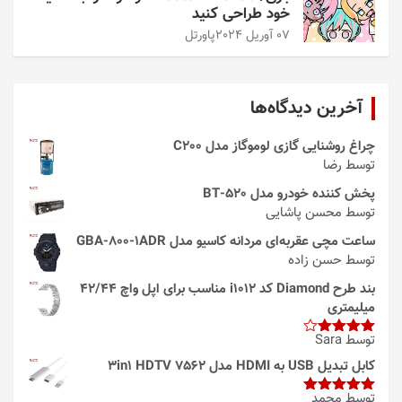
خود طراحی کنید
07 آوریل 2024
پاورتل
آخرین دیدگاه‌ها
چراغ روشنایی گازی لوموگاز مدل C200
توسط رضا
پخش کننده خودرو مدل 520-BT
توسط محسن پاشایی
ساعت مچی عقربه‌ای مردانه کاسیو مدل GBA-800-1ADR
توسط حسن زاده
بند طرح Diamond کد i1012 مناسب برای اپل واچ 42/44
میلیمتری
توسط Sara
امتیاز
4
از 5
کابل تبدیل USB به HDMI مدل 3in1 HDTV 7562
توسط محمد