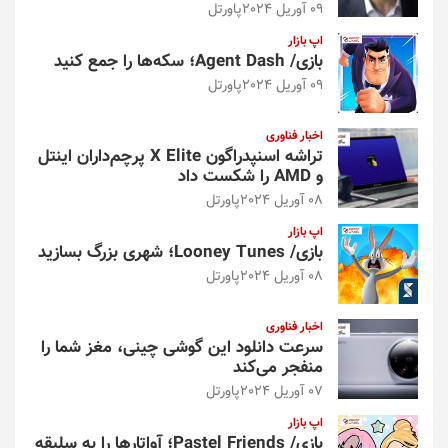
09 آوریل 2024
پاورتل
اپ بازار
بازی/ Agent Dash؛ سکه‌ها را جمع کنید
09 آوریل 2024
پاورتل
اخبار فناوری
تراشه اسنپدراگون X Elite پرچم‌داران اینتل
و AMD را شکست داد
08 آوریل 2024
پاورتل
اپ بازار
بازی/ Looney Tunes؛ شهری بزرگ بسازید
08 آوریل 2024
پاورتل
اخبار فناوری
سرعت دانلود این گوشی چینی، مغز شما را
منفجر می‌کند
07 آوریل 2024
پاورتل
اپ بازار
بازی/ Pastel Friends؛ آواتارها را به سلیقه