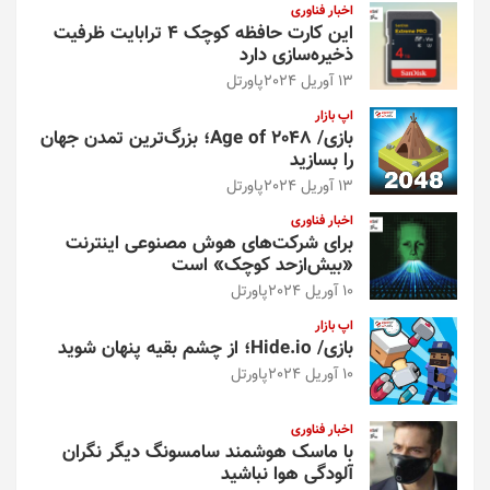
اخبار فناوری
این کارت حافظه کوچک ۴ ترابایت ظرفیت
ذخیره‌سازی دارد
13 آوریل 2024
پاورتل
اپ بازار
بازی/ Age of 2048؛ بزرگ‌ترین تمدن جهان
را بسازید
13 آوریل 2024
پاورتل
اخبار فناوری
برای شرکت‌های هوش مصنوعی اینترنت
«بیش‌از‌حد کوچک» است
10 آوریل 2024
پاورتل
اپ بازار
بازی/ Hide.io؛ از چشم بقیه پنهان شوید
10 آوریل 2024
پاورتل
اخبار فناوری
با ماسک هوشمند سامسونگ دیگر نگران
آلودگی هوا نباشید