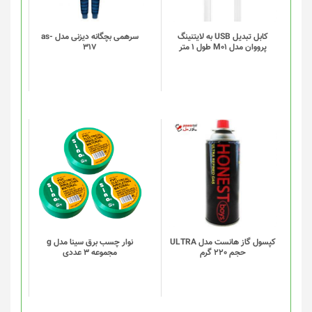
کابل تبدیل USB به لایتنینگ
سرهمی بچگانه دیزنی مدل as-
پرووان مدل M01 طول 1 متر
317
کپسول گاز هانست مدل ULTRA
نوار چسب برق سینا مدل g
حجم 220 گرم
مجموعه 3 عددی