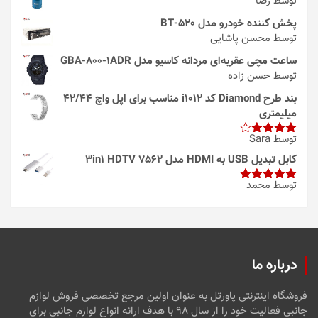
توسط رضا
پخش کننده خودرو مدل 520-BT
توسط محسن پاشایی
ساعت مچی عقربه‌ای مردانه کاسیو مدل GBA-800-1ADR
توسط حسن زاده
بند طرح Diamond کد i1012 مناسب برای اپل واچ 42/44
میلیمتری
توسط Sara
امتیاز
4
از 5
کابل تبدیل USB به HDMI مدل 3in1 HDTV 7562
توسط محمد
امتیاز
5
از
5
درباره ما
فروشگاه اینترنتی پاورتل به عنوان اولین مرجع تخصصی فروش لوازم
جانبی فعالیت خود را از سال ۹۸ با هدف ارائه انواع لوازم جانبی برای