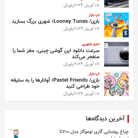
08 آوریل 2024
پاورتل
اپ بازار
بازی/ Looney Tunes؛ شهری بزرگ بسازید
08 آوریل 2024
پاورتل
اخبار فناوری
سرعت دانلود این گوشی چینی، مغز شما را
منفجر می‌کند
07 آوریل 2024
پاورتل
اپ بازار
بازی/ Pastel Friends؛ آواتارها را به سلیقه
خود طراحی کنید
07 آوریل 2024
پاورتل
آخرین دیدگاه‌ها
چراغ روشنایی گازی لوموگاز مدل C200