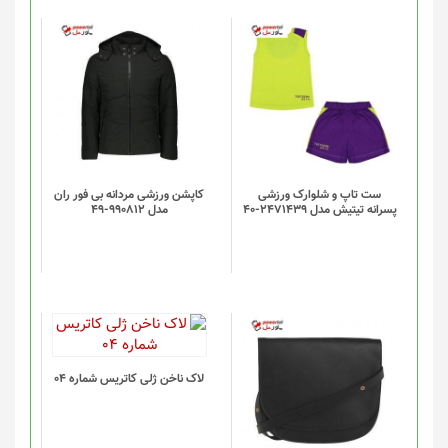
ست تاپ و شلوارک ورزشی
کاپشن ورزشی مردانه بی فور ران
پسرانه تیتیش مدل 2471439-40
مدل 990812-49
لاک ناخن ژلی کاتریس شماره 04