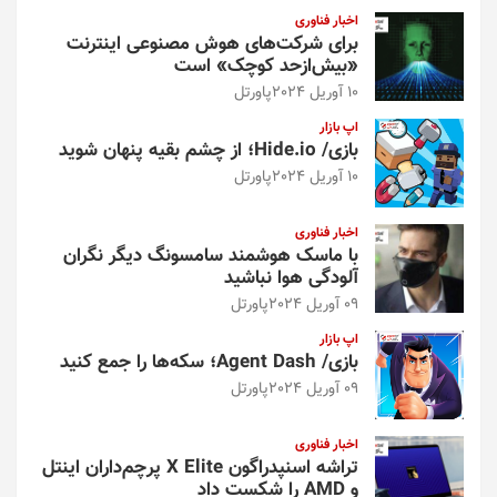
اخبار فناوری
برای شرکت‌های هوش مصنوعی اینترنت
«بیش‌از‌حد کوچک» است
10 آوریل 2024
پاورتل
اپ بازار
بازی/ Hide.io؛ از چشم بقیه پنهان شوید
10 آوریل 2024
پاورتل
اخبار فناوری
با ماسک هوشمند سامسونگ دیگر نگران
آلودگی هوا نباشید
09 آوریل 2024
پاورتل
اپ بازار
بازی/ Agent Dash؛ سکه‌ها را جمع کنید
09 آوریل 2024
پاورتل
اخبار فناوری
تراشه اسنپدراگون X Elite پرچم‌داران اینتل
و AMD را شکست داد