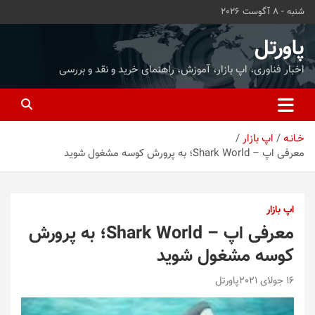
ه
شنبه - 8 آگوست 2026
حتوا
روید
پاورتل
اخبار فناوری، اپ بازار، آموزش، راهنمای خرید و نقد و بررسی
خـانـه
اپ بازار
معرفی اپ – Shark World؛ به پرورش کوسه مشغول شوید
اپ بازار
معرفی اپ – Shark World؛ به پرورش
کوسه مشغول شوید
16 جولای 2021
پاورتل