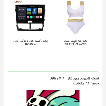
محصول
محصول
انتخاب
انتخاب
این
شوند
شوند
محصول
دارای
انواع
مختلفی
می
باشد.
گزینه
مایو زنانه کاپشی مدل
پخش کننده خودرو ووکس مدل
B30C400
CAA12L3A003CC
ها
ممکن
است
در
صفحه
محصول
انتخاب
نسخه اندروید مورد نیاز: 4.4 و بالاتر
شوند
حجم: 84 مگابایت