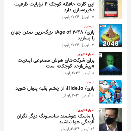
این کارت حافظه کوچک ۴ ترابایت ظرفیت
ذخیره‌سازی دارد
13 آوریل 2024
پاورتل
اپ بازار
بازی/ Age of 2048؛ بزرگ‌ترین تمدن جهان
را بسازید
13 آوریل 2024
پاورتل
اخبار فناوری
برای شرکت‌های هوش مصنوعی اینترنت
«بیش‌از‌حد کوچک» است
10 آوریل 2024
پاورتل
اپ بازار
بازی/ Hide.io؛ از چشم بقیه پنهان شوید
10 آوریل 2024
پاورتل
اخبار فناوری
با ماسک هوشمند سامسونگ دیگر نگران
آلودگی هوا نباشید
09 آوریل 2024
پاورتل