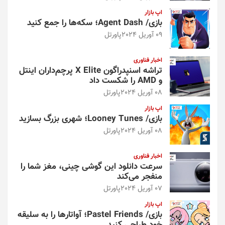
اپ بازار
بازی/ Agent Dash؛ سکه‌ها را جمع کنید
09 آوریل 2024
پاورتل
اخبار فناوری
تراشه اسنپدراگون X Elite پرچم‌داران اینتل
و AMD را شکست داد
08 آوریل 2024
پاورتل
اپ بازار
بازی/ Looney Tunes؛ شهری بزرگ بسازید
08 آوریل 2024
پاورتل
اخبار فناوری
سرعت دانلود این گوشی چینی، مغز شما را
منفجر می‌کند
07 آوریل 2024
پاورتل
اپ بازار
بازی/ Pastel Friends؛ آواتارها را به سلیقه