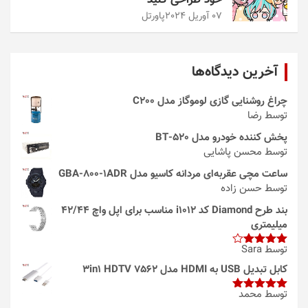
خود طراحی کنید
07 آوریل 2024
پاورتل
آخرین دیدگاه‌ها
چراغ روشنایی گازی لوموگاز مدل C200
توسط رضا
پخش کننده خودرو مدل 520-BT
توسط محسن پاشایی
ساعت مچی عقربه‌ای مردانه کاسیو مدل GBA-800-1ADR
توسط حسن زاده
بند طرح Diamond کد i1012 مناسب برای اپل واچ 42/44
میلیمتری
توسط Sara
امتیاز
4
از 5
کابل تبدیل USB به HDMI مدل 3in1 HDTV 7562
توسط محمد
امتیاز
5
از