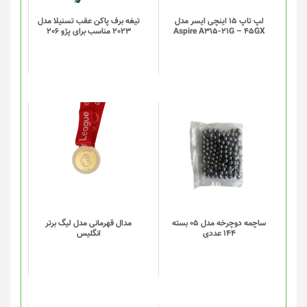
لپ تاپ 15 اینچی ایسر مدل
تیغه برف پاکن عقب تسنیلا مدل
Aspire A315-21G – 45GX
2023 مناسب برای پژو 206
این
این
محصول
محصول
دارای
دارای
انواع
انواع
مختلفی
مختلفی
می
می
باشد.
باشد.
گزینه
گزینه
ساچمه دوچرخه مدل 05 بسته
مدال قهرمانی مدل لیگ برتر
144 عددی
انگلیس
ها
ها
ممکن
ممکن
است
است
در
در
صفحه
صفحه