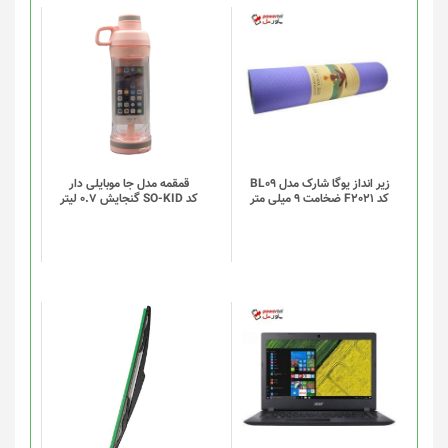
این
محصول
دارای
انواع
مختلفی
می
باشد.
گزینه
زیر انداز یوگا شارک مدل BL09
قمقمه مدل جا موبایلی دار
کد F2021 ضخامت 9 میلی متر
کد SO-KID گنجایش 0.7 لیتر
ها
ممکن
است
در
صفحه
محصول
انتخاب
شوند