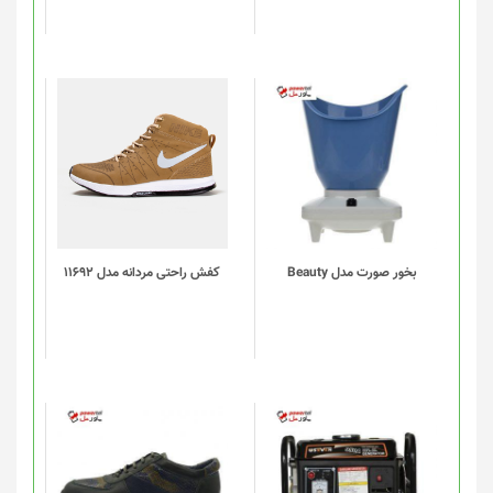
این
محصول
دارای
انواع
مختلفی
می
باشد.
گزینه
بخور صورت مدل Beauty
کفش راحتی مردانه مدل 11692
ها
ممکن
است
در
صفحه
محصول
انتخاب
شوند