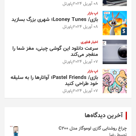
08 آوریل 2024
پاورتل
اپ بازار
بازی/ Looney Tunes؛ شهری بزرگ بسازید
08 آوریل 2024
پاورتل
اخبار فناوری
سرعت دانلود این گوشی چینی، مغز شما را
منفجر می‌کند
07 آوریل 2024
پاورتل
اپ بازار
بازی/ Pastel Friends؛ آواتارها را به سلیقه
خود طراحی کنید
07 آوریل 2024
پاورتل
آخرین دیدگاه‌ها
چراغ روشنایی گازی لوموگاز مدل C200
توسط رضا