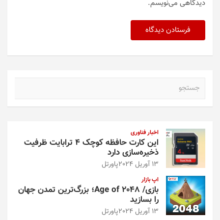
دیدگاهی می‌نویسم.
ج
س
ت
ج
و
اخبار فناوری
این کارت حافظه کوچک ۴ ترابایت ظرفیت
ذخیره‌سازی دارد
13 آوریل 2024
پاورتل
اپ بازار
بازی/ Age of 2048؛ بزرگ‌ترین تمدن جهان
را بسازید
13 آوریل 2024
پاورتل