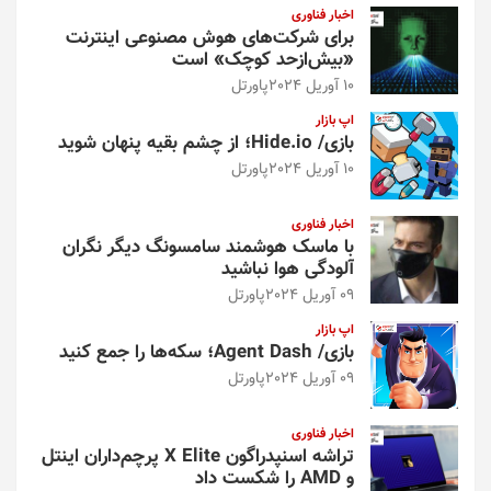
اخبار فناوری
برای شرکت‌های هوش مصنوعی اینترنت
«بیش‌از‌حد کوچک» است
10 آوریل 2024
پاورتل
اپ بازار
بازی/ Hide.io؛ از چشم بقیه پنهان شوید
10 آوریل 2024
پاورتل
اخبار فناوری
با ماسک هوشمند سامسونگ دیگر نگران
آلودگی هوا نباشید
09 آوریل 2024
پاورتل
اپ بازار
بازی/ Agent Dash؛ سکه‌ها را جمع کنید
09 آوریل 2024
پاورتل
اخبار فناوری
تراشه اسنپدراگون X Elite پرچم‌داران اینتل
و AMD را شکست داد