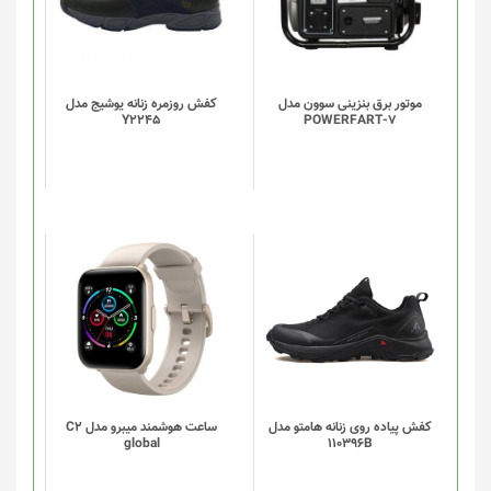
موتور برق بنزینی سوون مدل
کفش روزمره زنانه یوشیج مدل
Y2245
POWERFART-7
این
این
محصول
محصول
دارای
دارای
انواع
انواع
مختلفی
مختلفی
می
می
باشد.
باشد.
گزینه
گزینه
کفش پیاده روی زنانه هامتو مدل
ساعت هوشمند میبرو مدل C2
global
110396B
ها
ها
ممکن
ممکن