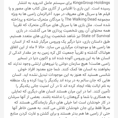
KingsGroup Holdings برای سیستم عامل اندروید به انتشار
رسیده است. این بازی با اقتباس از آثاری مثل کتاب های مصور و یا
فیلم ها و سریال های معروف در مورد آخرالزمان زامبی ها به ویژه
مجموعه The Walking Dead یا مردگان متحرک ساخته و پرداخته
شده است. مثل بازی ها یا سریال های مردگان متحرک که تقریباً
همه محتوای آن روی شخصیت پردازی ها می گذشت، در بازی
State of Survival نیز شاهد شخصیت پردازی های متعدد هستیم.
طبق داستان بازی، دنیا درگیر یک ویروس مرگبار شده که از انسان
ها زامبی ها و موجودات مرگباری می سازد. حالا 6 ماه از این اتفاق
هولناک گذشته و تقریباً جمعیت کل کره زمین به جز مقدار اندکی از
انسان ها به این ویروس آلوده شده اند و اکنون دنیا در تسخیر
زامبی هاست! هیچ سازمان دولتی یا نیروهای ارتشی وجود ندارند که
بخواهند به انسان ها کمک کنند. شما جزو معدود افراد خوش
شانسی هستید که هنوز به این موجودات تبدیل نشده اید. انسان
هایی که جان سالم به در برده اند یکدیگر را پیدا کرده و یک منطقه
به نام ایالت بقاء ایجاد کرده اند تا در آن امنیت جانی یکدیگر را
تأمین کنند. اما در این میان هستند انسان های دیگری که تمایلی
به همکاری با شما و گروهتان را نداشته باشند. بعضی از آنها سرشان
در کار خودشان است اما خیلی های دیگر بازماندگانی هستند که
صرفاً فقط برای جان خودشان تلاش می کنند. به همین خاطر آنها
حتی از زامبی ها هم بدتر هستند و برای کشتن و غارت کردن منابع