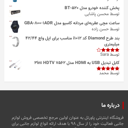
پخش کننده خودرو مدل 520-BT
توسط محسن پاشایی
ساعت مچی عقربه‌ای مردانه کاسیو مدل GBA-800-1ADR
توسط حسن زاده
بند طرح Diamond کد i1012 مناسب برای اپل واچ 42/44
میلیمتری
توسط Sara
امتیاز
4
از 5
کابل تبدیل USB به HDMI مدل 3in1 HDTV 7562
توسط محمد
امتیاز
5
از
5
درباره ما
فروشگاه اینترنتی پاورتل به عنوان اولین مرجع تخصصی فروش لوازم
جانبی فعالیت خود را از سال ۹۸ با هدف ارائه انواع لوازم جانبی برای