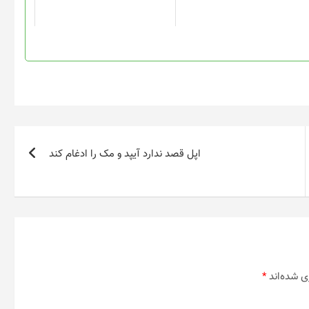
ممکن
ممکن
است
است
در
در
صفحه
صفحه
محصول
محصول
انتخاب
انتخاب
شوند
شوند
اپل قصد ندارد آیپد و مک را ادغام کند
ی شده‌اند
*