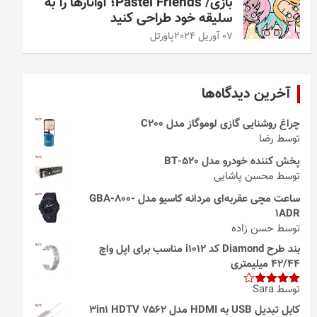
بازی/ Pastel Friends؛ آواتارها را به
سلیقه خود طراحی کنید
07 آوریل 2024
پاورتل
آخرین دیدگاه‌ها
چراغ روشنایی گازی لوموگاز مدل C200
توسط رضا
پخش کننده خودرو مدل 520-BT
توسط محسن پاشایی
ساعت مچی عقربه‌ای مردانه کاسیو مدل GBA-800-
1ADR
توسط حسن زاده
بند طرح Diamond کد i1012 مناسب برای اپل واچ
42/44 میلیمتری
توسط Sara
امتیاز
4
از 5
کابل تبدیل USB به HDMI مدل 3in1 HDTV 7562