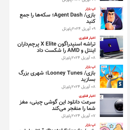
09 آوریل 2024
پاورتل
اپ بازار
بازی/ Agent Dash؛ سکه‌ها را جمع
کنید
09 آوریل 2024
پاورتل
اخبار فناوری
تراشه اسنپدراگون X Elite پرچم‌داران
اینتل و AMD را شکست داد
08 آوریل 2024
پاورتل
اپ بازار
بازی/ Looney Tunes؛ شهری بزرگ
بسازید
08 آوریل 2024
پاورتل
اخبار فناوری
سرعت دانلود این گوشی چینی، مغز
شما را منفجر می‌کند
07 آوریل 2024
پاورتل
اپ بازار