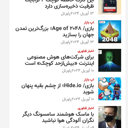
این کارت حافظه کوچک ۴ ترابایت
ظرفیت ذخیره‌سازی دارد
13 آوریل 2024
پاورتل
اپ بازار
بازی/ Age of 2048؛ بزرگ‌ترین تمدن
جهان را بسازید
13 آوریل 2024
پاورتل
اخبار فناوری
برای شرکت‌های هوش مصنوعی
اینترنت «بیش‌از‌حد کوچک» است
10 آوریل 2024
پاورتل
اپ بازار
بازی/ Hide.io؛ از چشم بقیه پنهان
شوید
10 آوریل 2024
پاورتل
اخبار فناوری
با ماسک هوشمند سامسونگ دیگر
نگران آلودگی هوا نباشید