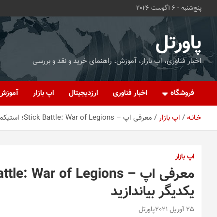
ه
پنج‌شنبه - 6 آگوست 2026
حتوا
روید
پاورتل
اخبار فناوری، اپ بازار، آموزش، راهنمای خرید و نقد و بررسی
فروشگاه
اخبار فناوری
ارزدیجیتال
اپ بازار
آموزش
خـانـه
اپ بازار
معرفی اپ – Stick Battle: War of Legions؛ استیکمن‌ها را به جان یکدیگر بیاندازید
اپ بازار
یکدیگر بیاندازید
25 آوریل 2021
پاورتل