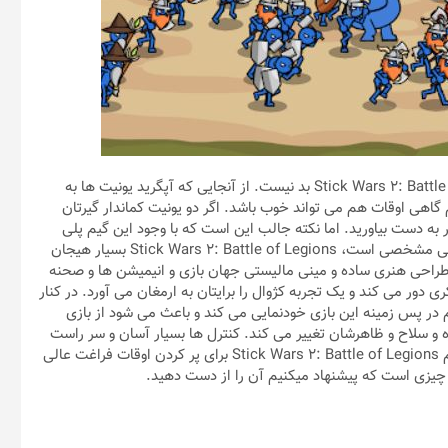
البته این موضوع آنقدرها هم که به نظر می رسد در بازی Stick Wars 2: Battle of Legions بد نیست. از آنجایی که آپگرید یونیت ها به
هی اوقات هم می تواند خوب باشد. اگر دو یونیت کماندار گیرتان
اتر به دست بیاورید. اما نکته جالب این است که با وجود این گیم پلی
عجیب و غریب و دیوانه وار که بدون هیچگونه پیش زمینه و خط داستانی مشخصی است، Stick Wars 2: Battle of Legions بسیار هیجان
. طراحی هنری ساده و مینی مالیستی جهان بازی و انیمیشن ها و صحنه
 دور می کند و یک تجربه کژوال را برایتان به ارمغان می آورد. در کنار
 پس زمینه این بازی خودنمایی می کند و باعث می شود از بازی
زره و سلاح و ظاهرشان تغییر می کند. کنترل ها بسیار آسان و سر راست
هستند و یادگیری آنها مثل آب خوردن است. روی هم رفته، باید بگوییم Stick Wars 2: Battle of Legions برای پر کردن اوقات فراغت عالی
 چیزی است که پیشنهاد میکنیم آن را از دست دهید.