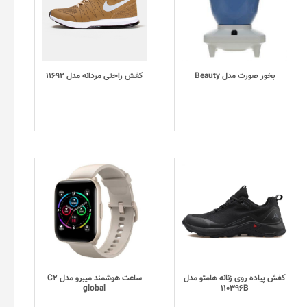
دارای
انواع
مختلفی
می
باشد.
گزینه
بخور صورت مدل Beauty
کفش راحتی مردانه مدل 11692
ها
ممکن
است
در
صفحه
محصول
انتخاب
این
این
شوند
محصول
محصول
دارای
دارای
انواع
انواع
مختلفی
مختلفی
می
می
باشد.
باشد.
گزینه
گزینه
کفش پیاده روی زنانه هامتو مدل
ساعت هوشمند میبرو مدل C2
global
110396B
ها
ها