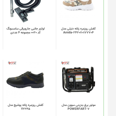
کفش روزمره زنانه دنیلی مدل
لوازم جانبی جاروبرقی سامسونگ
Armila-242070177704
کد 0020 مجموعه 4 عددی
موتور برق بنزینی سوون مدل
کفش روزمره زنانه یوشیج مدل
Y2245
POWERFART-7