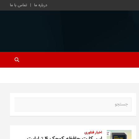
درباره ما
تماس با ما
ج
س
ت
ج
و
اخبار فناوری