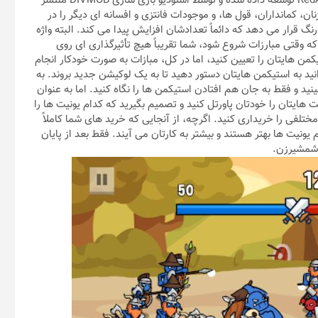
اندروید منتشر شده است. این بازی که توسط استودیو بازی سازی RedAntz توسعه داده شده و توسط استودیو بازی سازی DIVMOB منتشر
کمانداران، قول ها، و موجودات فانتزی و افسانه ای دیگر را در
نگ قرار می دهد که دائماً تعدادشان افزایش پیدا می کند. البته واژه
ه وقتی مبارزات شروع شود، شما تقریباً هیچ تأثیرگذاری ای روی
من هایتان را تعیین کنید، اما در کل، مبازات به صورت خودکار انجام
ید به استیکمن هایتان دستور دهید تا به یک لوکیشن جدید بروند. به
نید و فقط به جان هم افتادن استیکمن ها را نگاه کنید. اما به عنوان
ت هایتان را خودتان پاورتل کنید و تصمیم بگیرید که کدام یونیت ها را
ختلفی را خریداری کنید. اگرچه، از آنجایی که خرید های شما کاملاً‌
ونیت ها بهتر هستند و بیشتر به کارتان می آیند. فقط بعد از پایان
 شمشیرزن.