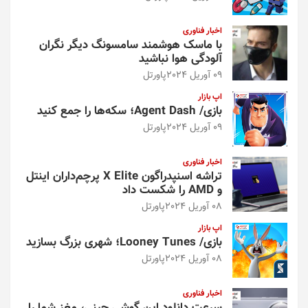
اخبار فناوری
با ماسک هوشمند سامسونگ دیگر نگران
آلودگی هوا نباشید
09 آوریل 2024
پاورتل
اپ بازار
بازی/ Agent Dash؛ سکه‌ها را جمع کنید
09 آوریل 2024
پاورتل
اخبار فناوری
تراشه اسنپدراگون X Elite پرچم‌داران اینتل
و AMD را شکست داد
08 آوریل 2024
پاورتل
اپ بازار
بازی/ Looney Tunes؛ شهری بزرگ بسازید
08 آوریل 2024
پاورتل
اخبار فناوری
سرعت دانلود این گوشی چینی، مغز شما را