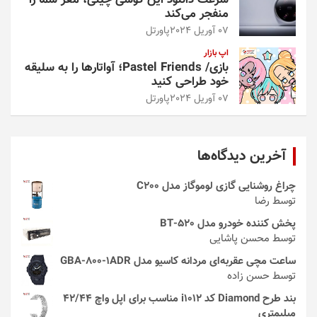
منفجر می‌کند
07 آوریل 2024
پاورتل
اپ بازار
بازی/ Pastel Friends؛ آواتارها را به سلیقه
خود طراحی کنید
07 آوریل 2024
پاورتل
آخرین دیدگاه‌ها
چراغ روشنایی گازی لوموگاز مدل C200
توسط رضا
پخش کننده خودرو مدل 520-BT
توسط محسن پاشایی
ساعت مچی عقربه‌ای مردانه کاسیو مدل GBA-800-1ADR
توسط حسن زاده
بند طرح Diamond کد i1012 مناسب برای اپل واچ 42/44
میلیمتری