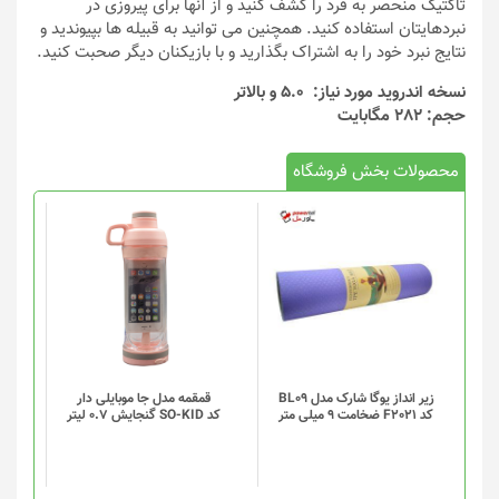
تاکتیک منحصر به فرد را کشف کنید و از آنها برای پیروزی در
نبردهایتان استفاده کنید. همچنین می توانید به قبیله ها بپیوندید و
نتایج نبرد خود را به اشتراک بگذارید و با بازیکنان دیگر صحبت کنید.
نسخه اندروید مورد نیاز: 5.0 و بالاتر
حجم: 282 مگابایت
محصولات بخش فروشگاه
این
محصول
دارای
انواع
مختلفی
می
باشد.
گزینه
زیر انداز یوگا شارک مدل BL09
قمقمه مدل جا موبایلی دار
کد F2021 ضخامت 9 میلی متر
کد SO-KID گنجایش 0.7 لیتر
ها
ممکن
است
در