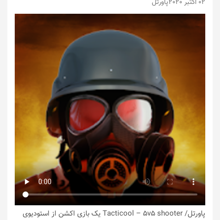
02 اکتبر 2020
پاورتل
پاورتل
/ Tacticool – 5v5 shooter‏ یک بازی اکشن از استودیوی