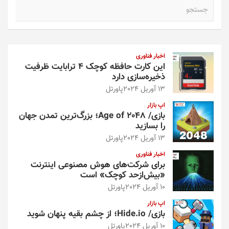
ج
س
ت
ج
و
اخبار فناوری
این کارت حافظه کوچک ۴ ترابایت ظرفیت
ذخیره‌سازی دارد
13 آوریل 2024
پاورتل
اپ بازار
بازی/ Age of 2048؛ بزرگ‌ترین تمدن جهان
را بسازید
13 آوریل 2024
پاورتل
اخبار فناوری
برای شرکت‌های هوش مصنوعی اینترنت
«بیش‌از‌حد کوچک» است
10 آوریل 2024
پاورتل
اپ بازار
بازی/ Hide.io؛ از چشم بقیه پنهان شوید
10 آوریل 2024
پاورتل