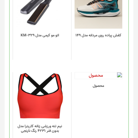
دارای
انواع
مختلفی
می
باشد.
گزینه
کفش پیاده روی مردانه مدل 149
اتو مو کیمی مدل KM-329
ها
ممکن
است
در
صفحه
محصول
انتخاب
این
محصول
شوند
محصول
دارای
انواع
مختلفی
می
باشد.
گزینه
نیم تنه ورزشی زنانه کاریترا مدل
بدون فنر 4231 رنگ نارنجی
ها