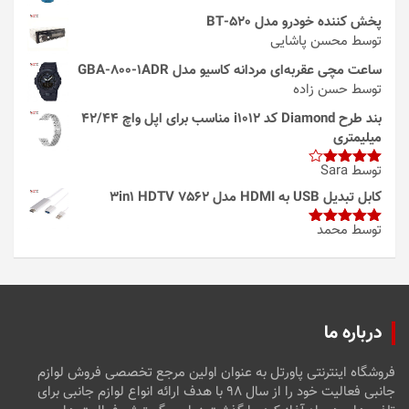
پخش کننده خودرو مدل 520-BT
توسط محسن پاشایی
ساعت مچی عقربه‌ای مردانه کاسیو مدل GBA-800-1ADR
توسط حسن زاده
بند طرح Diamond کد i1012 مناسب برای اپل واچ 42/44
میلیمتری
توسط Sara
امتیاز
4
از 5
کابل تبدیل USB به HDMI مدل 3in1 HDTV 7562
توسط محمد
امتیاز
5
از
5
درباره ما
فروشگاه اینترنتی پاورتل به عنوان اولین مرجع تخصصی فروش لوازم
جانبی فعالیت خود را از سال ۹۸ با هدف ارائه انواع لوازم جانبی برای