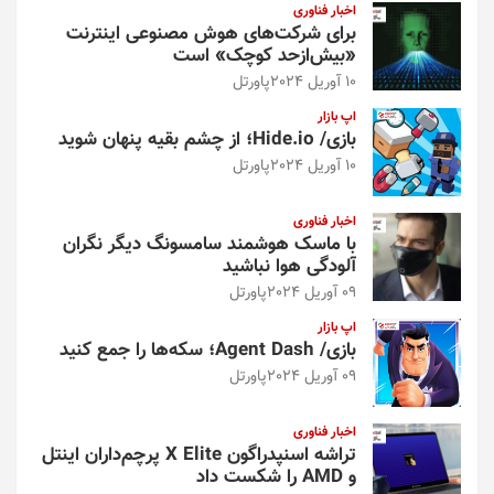
اخبار فناوری
برای شرکت‌های هوش مصنوعی اینترنت
«بیش‌از‌حد کوچک» است
10 آوریل 2024
پاورتل
اپ بازار
بازی/ Hide.io؛ از چشم بقیه پنهان شوید
10 آوریل 2024
پاورتل
اخبار فناوری
با ماسک هوشمند سامسونگ دیگر نگران
آلودگی هوا نباشید
09 آوریل 2024
پاورتل
اپ بازار
بازی/ Agent Dash؛ سکه‌ها را جمع کنید
09 آوریل 2024
پاورتل
اخبار فناوری
تراشه اسنپدراگون X Elite پرچم‌داران اینتل
و AMD را شکست داد