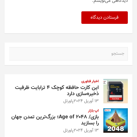
دیدگاهی می‌نویسم.
ج
س
ت
ج
و
اخبار فناوری
این کارت حافظه کوچک ۴ ترابایت ظرفیت
ذخیره‌سازی دارد
13 آوریل 2024
پاورتل
اپ بازار
بازی/ Age of 2048؛ بزرگ‌ترین تمدن جهان
را بسازید
13 آوریل 2024
پاورتل