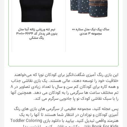
انواع
انواع
مختلفی
مختلفی
می
می
باشد.
باشد.
گزینه
گزینه
ساک پیک نیک مدل ستاره 00
نیم تنه ورزشی زنانه آینا مدل
مجموعه 3 عددی
بدون فنر پددار کد 4634-30010
ها
ها
رنگ مشکی
ممکن
ممکن
است
است
در
در
صفحه
صفحه
محصول
محصول
انتخاب
انتخاب
این بازی رنگ آمیزی شگفت‌انگیز برای کودکان نوپا که می‌خواهند
شوند
شوند
خلاقیت خود را توسعه دهند، عالی هستند. یک بازی نقاشی جذاب
و همه کاره برای کودکان کم سن و سال با تعداد زیادی تصاویر در 8
تم مختلف ساعت ها سرگرمی را به کودکان می دهد. همچنین آنها
را با سبک نقاشی کودک نو پا جادویی سرگرم می کند.
پس عجله کنید، مجموعه عظیمی از سرگرمی های بازی های رنگ
آمیزی کودکان و نوزادان در انتظار شما هستند تا آنها را به یک
هنرمند واقعی تبدیل کنید. بیایید با دانلود بازی Toddler Coloring
Book For Kids نقاشی بکشیم و نقاشی کنیم… لذت ببرید!