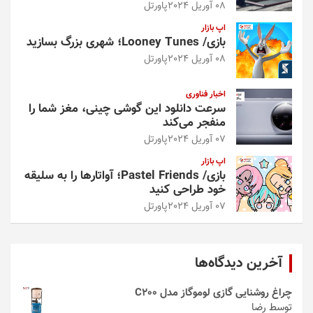
08 آوریل 2024
پاورتل
اپ بازار
بازی/ Looney Tunes؛ شهری بزرگ بسازید
08 آوریل 2024
پاورتل
اخبار فناوری
سرعت دانلود این گوشی چینی، مغز شما را
منفجر می‌کند
07 آوریل 2024
پاورتل
اپ بازار
بازی/ Pastel Friends؛ آواتارها را به سلیقه
خود طراحی کنید
07 آوریل 2024
پاورتل
آخرین دیدگاه‌ها
چراغ روشنایی گازی لوموگاز مدل C200
توسط رضا