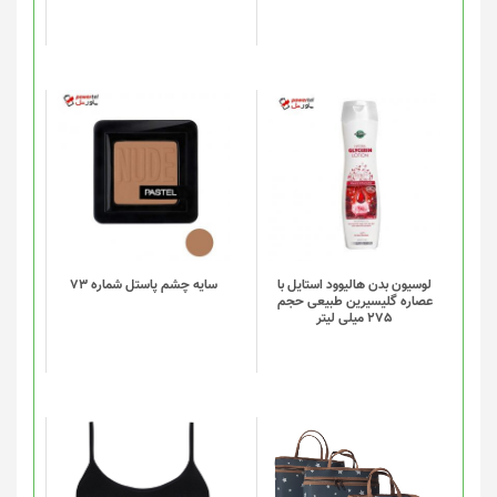
ممکن
است
در
صفحه
محصول
انتخاب
شوند
لوسیون بدن هالیوود استایل با
سایه چشم پاستل شماره 73
عصاره گلیسیرین طبیعی حجم
275 میلی لیتر
این
این
محصول
محصول
دارای
دارای