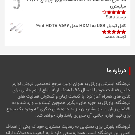
بند طرح Diamond کد i1012 مناسب برای اپل واچ 42/44
میلیمتری
توسط Sara
امتیاز
4
از 5
کابل تبدیل USB به HDMI مدل 3in1 HDTV 7562
توسط محمد
امتیاز
5
از
5
درباره ما
فروشگاه اینترنتی پاورتل به عنوان اولین مرجع تخصصی فروش لوازم
جانبی فعالیت خود را از سال ۹۸ با هدف ارائه انواع لوازم جانبی برای
تلفن های همراه آغاز کرد. با گذشت زمان و گسترش فعالیت های
فروشگاه، پاورتل به حوزه های دیگری همچون تبلت و … وارد شد و به
اقتضای زمان و نیاز مشتریان نیز به حوزه های دیگری که وجود یک مرجع
برای تهیه لوازم جانبی آن ضروری باشد وارد خواهد شد.
فروشگاه پاورتل برای دستیابی به رضایت مشتریان خود که یکی از اهداف
اصلی این فروشگاه است، همواره سعی دارد تا به کیفیت محصولات ارائه