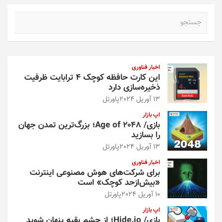
ج
س
ت
ج
و
اخبار فناوری
این کارت حافظه کوچک ۴ ترابایت ظرفیت
ذخیره‌سازی دارد
13 آوریل 2024
پاورتل
اپ بازار
بازی/ Age of 2048؛ بزرگ‌ترین تمدن جهان
را بسازید
13 آوریل 2024
پاورتل
اخبار فناوری
برای شرکت‌های هوش مصنوعی اینترنت
«بیش‌از‌حد کوچک» است
10 آوریل 2024
پاورتل
اپ بازار
بازی/ Hide.io؛ از چشم بقیه پنهان شوید