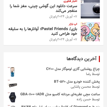
اخبار فناوری
سرعت دانلود این گوشی چینی، مغز شما را
منفجر می‌کند
07 آوریل 2024
پاورتل
اپ بازار
بازی/ Pastel Friends؛ آواتارها را به سلیقه
خود طراحی کنید
07 آوریل 2024
پاورتل
آخرین دیدگاه‌ها
چراغ روشنایی گازی لوموگاز مدل C200
توسط رضا
پخش کننده خودرو مدل 520-BT
توسط محسن پاشایی
ساعت مچی عقربه‌ای مردانه کاسیو مدل GBA-800-1ADR
توسط حسن زاده