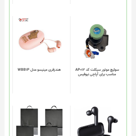
سوئیچ موتور سیکلت کد AP012
هندزفری مینیسو مدل WBB1P
مناسب برای آپاچی نیوفیس
این
این
محصول
محصول
دارای
دارای
انواع
انواع