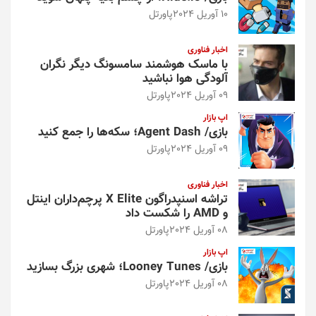
10 آوریل 2024
پاورتل
اخبار فناوری
با ماسک هوشمند سامسونگ دیگر نگران
آلودگی هوا نباشید
09 آوریل 2024
پاورتل
اپ بازار
بازی/ Agent Dash؛ سکه‌ها را جمع کنید
09 آوریل 2024
پاورتل
اخبار فناوری
تراشه اسنپدراگون X Elite پرچم‌داران اینتل
و AMD را شکست داد
08 آوریل 2024
پاورتل
اپ بازار
بازی/ Looney Tunes؛ شهری بزرگ بسازید
08 آوریل 2024
پاورتل