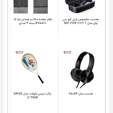
مختلفی
مختلفی
می
می
باشد.
باشد.
گزینه
گزینه
هدست مخصوص بازی کیو سی
نظم دهنده ساک و چمدان پایا کد
وای مدل SEP FIVE 2022 T
K45520 بسته 4 عددی
ها
ها
ممکن
ممکن
است
است
در
در
صفحه
صفحه
محصول
محصول
انتخاب
انتخاب
شوند
شوند
هدست مدل 450AP
راکت تنیس بابولات مدل DRIVE
Z-TOUR