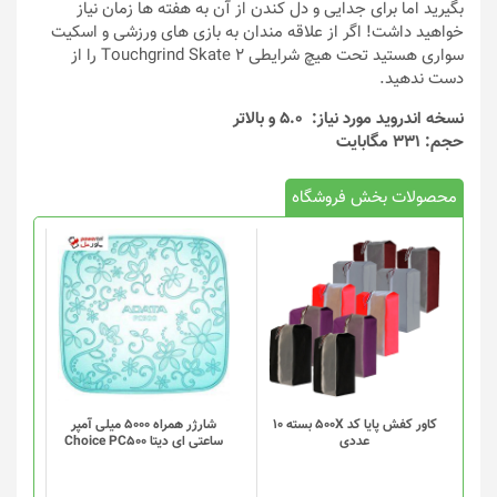
بگیرید اما برای جدایی و دل کندن از آن به هفته ها زمان نیاز
خواهید داشت! اگر از علاقه مندان به بازی های ورزشی و اسکیت
سواری هستید تحت هیچ شرایطی Touchgrind Skate 2 را از
دست ندهید.
نسخه اندروید مورد نیاز: 5.0 و بالاتر
حجم: 331 مگابایت
محصولات بخش فروشگاه
کاور کفش پایا کد 500X بسته 10
شارژر همراه 5000 میلی آمپر
عددی
ساعتی ای دیتا Choice PC500