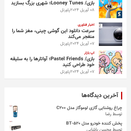
بازی/ Looney Tunes؛ شهری بزرگ بسازید
08 آوریل 2024
پاورتل
اخبار فناوری
سرعت دانلود این گوشی چینی، مغز شما را
منفجر می‌کند
07 آوریل 2024
پاورتل
اپ بازار
بازی/ Pastel Friends؛ آواتارها را به سلیقه
خود طراحی کنید
07 آوریل 2024
پاورتل
آخرین دیدگاه‌ها
چراغ روشنایی گازی لوموگاز مدل C200
توسط رضا
پخش کننده خودرو مدل 520-BT
توسط محسن پاشایی