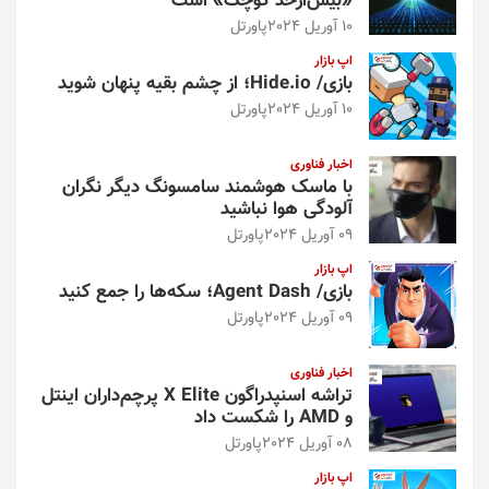
«بیش‌از‌حد کوچک» است
10 آوریل 2024
پاورتل
اپ بازار
بازی/ Hide.io؛ از چشم بقیه پنهان شوید
10 آوریل 2024
پاورتل
اخبار فناوری
با ماسک هوشمند سامسونگ دیگر نگران
آلودگی هوا نباشید
09 آوریل 2024
پاورتل
اپ بازار
بازی/ Agent Dash؛ سکه‌ها را جمع کنید
09 آوریل 2024
پاورتل
اخبار فناوری
تراشه اسنپدراگون X Elite پرچم‌داران اینتل
و AMD را شکست داد
08 آوریل 2024
پاورتل
اپ بازار