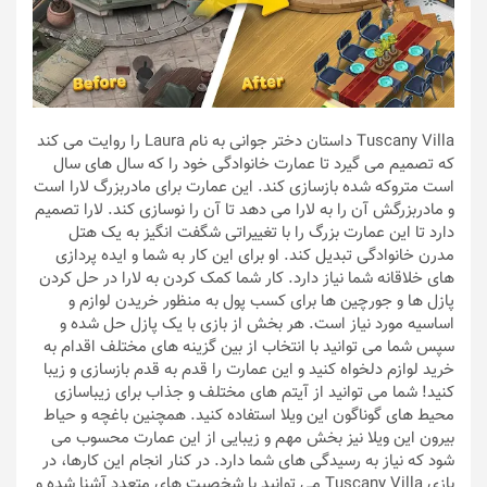
Tuscany Villa داستان دختر جوانی به نام Laura را روایت می کند
که تصمیم می گیرد تا عمارت خانوادگی خود را که سال های سال
است متروکه شده بازسازی کند. این عمارت برای مادربزرگ لارا است
و مادربزرگش آن را به لارا می دهد تا آن را نوسازی کند. لارا تصمیم
دارد تا این عمارت بزرگ را با تغییراتی شگفت انگیز به یک هتل
مدرن خانوادگی تبدیل کند. او برای این کار به شما و ایده پردازی
های خلاقانه شما نیاز دارد. کار شما کمک کردن به لارا در حل کردن
پازل ها و جورچین ها برای کسب پول به منظور خریدن لوازم و
اساسیه مورد نیاز است. هر بخش از بازی با یک پازل حل شده و
سپس شما می توانید با انتخاب از بین گزینه های مختلف اقدام به
خرید لوازم دلخواه کنید و این عمارت را قدم به قدم بازسازی و زیبا
کنید! شما می توانید از آیتم های مختلف و جذاب برای زیباسازی
محیط های گوناگون این ویلا استفاده کنید. همچنین باغچه و حیاط
بیرون این ویلا نیز بخش مهم و زیبایی از این عمارت محسوب می
شود که نیاز به رسیدگی های شما دارد. در کنار انجام این کارها، در
بازی Tuscany Villa می توانید با شخصیت های متعدد آشنا شده و