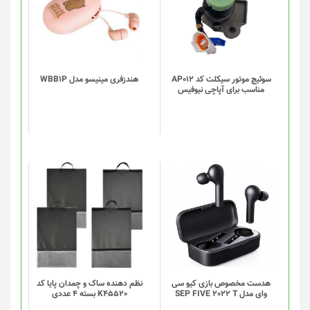
سوئیچ موتور سیکلت کد AP012
هندزفری مینیسو مدل WBB1P
مناسب برای آپاچی نیوفیس
این
این
محصول
محصول
دارای
دارای
انواع
انواع
مختلفی
مختلفی
می
می
باشد.
باشد.
گزینه
گزینه
هدست مخصوص بازی کیو سی
نظم دهنده ساک و چمدان پایا کد
وای مدل SEP FIVE 2022 T
K45520 بسته 4 عددی
ها
ها