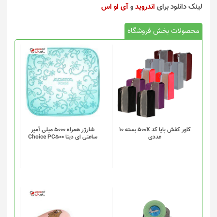
لینک دانلود برای
اندروید
و
آی او اس
محصولات بخش فروشگاه
کاور کفش پایا کد 500X بسته 10
شارژر همراه 5000 میلی آمپر
عددی
ساعتی ای دیتا Choice PC500