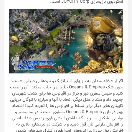
استودیوی بازیسازی JOYCITY Corp است.
اگر از علاقه مندان به بازیهای استراتژیک و نبردهایی دریایی هستید
بدون شک Oceans & Empires نظرتان را جلب میکند؛ آن را نصب
کنید و سپس سفری دور و دراز در اقیانوس ها برای کشف شهرهای
جدید، داد و ستد با ملل دیگر، اتحاد با آنها و مبارزه با ناوگان دریایی
کاپیتان های دیگر برای تسلط بر اقیانوس ها را تجربه کنید! اقتصاد
بهتر در بازی Oceans & Empires مساوی است با درآمد بیشتر و
توانایی تشکیل و سر پا نگه داشتن ارتشی قوی‌تر؛ پس هدف اصلی
را افزایش دارایی تان قرار دهید و با شرکت در نبردهای انلاین به
افزایش پول بپردازید! نیروهای امپراطوری کنترل شهرهای کلیدی