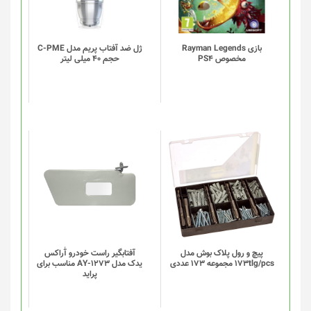
بازی Rayman Legends
ژل ضد آفتاب پریم مدل C-PME
مخصوص PS4
حجم 40 میلی لیتر
این
این
محصول
محصول
دارای
دارای
انواع
انواع
مختلفی
مختلفی
می
می
باشد.
باشد.
گزینه
گزینه
پیچ و رول پلاک بوش مدل
آفتابگیر راست خودرو آٰراکس
173tlg/pcs مجموعه 173 عددی
یدک مدل AY-1273 مناسب برای
ها
ها
پراید
ممکن
ممکن
است
است