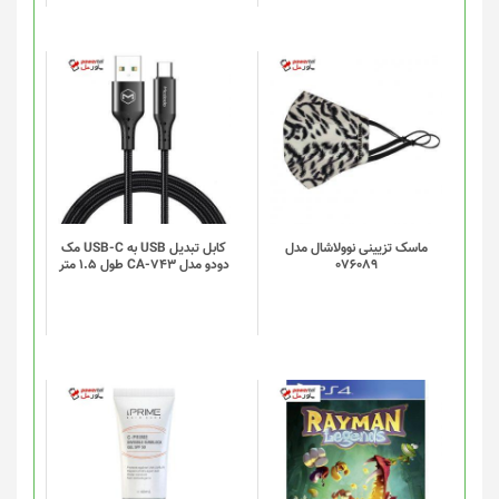
ماسک تزیینی نوولاشال مدل
کابل تبدیل USB به USB-C مک
076089
دودو مدل CA-743 طول 1.5 متر