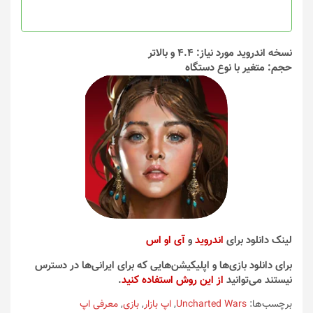
در
در
صفحه
صفحه
محصول
محصول
انتخاب
انتخاب
نسخه اندروید مورد نیاز: 4.4 و بالاتر
شوند
شوند
حجم: متغیر با نوع دستگاه
لینک دانلود برای
اندروید
و
آی او اس
برای دانلود بازی‌ها و اپلیکیشن‌هایی که برای ایرانی‌ها در دسترس
نیستند می‌توانید
از این روش استفاده کنید
.
برچسب‌ها:
Uncharted Wars
,
اپ بازار
,
بازی
,
معرفی اپ