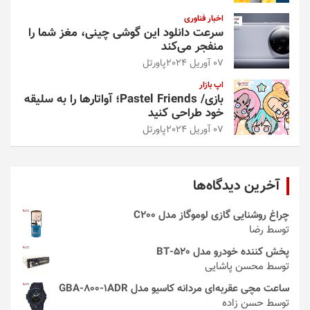
اخبار فناوری
سرعت دانلود این گوشی چینی، مغز شما را
منفجر می‌کند
07 آوریل 2024
پاورتل
اپ بازار
بازی/ Pastel Friends؛ آواتارها را به سلیقه
خود طراحی کنید
07 آوریل 2024
پاورتل
آخرین دیدگاه‌ها
چراغ روشنایی گازی لوموگاز مدل C200
توسط رضا
پخش کننده خودرو مدل 520-BT
توسط محسن پاشایی
ساعت مچی عقربه‌ای مردانه کاسیو مدل GBA-800-1ADR
توسط حسن زاده