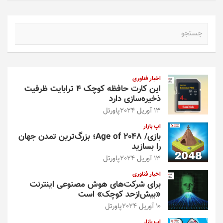
ج
س
ت
ج
و
اخبار فناوری
این کارت حافظه کوچک ۴ ترابایت ظرفیت
ذخیره‌سازی دارد
13 آوریل 2024
پاورتل
اپ بازار
بازی/ Age of 2048؛ بزرگ‌ترین تمدن جهان
را بسازید
13 آوریل 2024
پاورتل
اخبار فناوری
برای شرکت‌های هوش مصنوعی اینترنت
«بیش‌از‌حد کوچک» است
10 آوریل 2024
پاورتل
اپ بازار