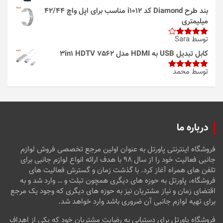
بند طرح Diamond کد i1012 مناسب برای اپل واچ 42/44
میلیمتری
توسط Sara
امتیاز
4
از 5
کابل تبدیل USB به HDMI مدل 3in1 HDTV 7562
توسط محمد
امتیاز
5
از
5
درباره ما
فروشگاه اینترنتی پاورتل به عنوان اولین مرجع تخصصی فروش لوازم
جانبی فعالیت خود را از سال ۹۸ با هدف ارائه انواع لوازم جانبی برای
تلفن های همراه آغاز کرد. با گذشت زمان و گسترش فعالیت های
فروشگاه، پاورتل به حوزه های دیگری همچون تبلت و … وارد شد و به
اقتضای زمان و نیاز مشتریان نیز به حوزه های دیگری که وجود یک مرجع
برای تهیه لوازم جانبی آن ضروری باشد وارد خواهد شد.
فروشگاه پاورتل برای دستیابی به رضایت مشتریان خود که یکی از اهداف