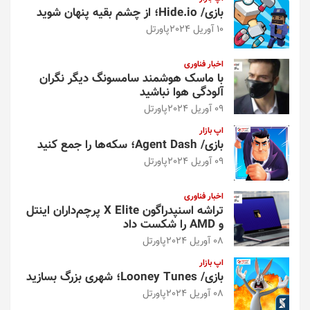
بازی/ Hide.io؛ از چشم بقیه پنهان شوید
10 آوریل 2024
پاورتل
اخبار فناوری
با ماسک هوشمند سامسونگ دیگر نگران
آلودگی هوا نباشید
09 آوریل 2024
پاورتل
اپ بازار
بازی/ Agent Dash؛ سکه‌ها را جمع کنید
09 آوریل 2024
پاورتل
اخبار فناوری
تراشه اسنپدراگون X Elite پرچم‌داران اینتل
و AMD را شکست داد
08 آوریل 2024
پاورتل
اپ بازار
بازی/ Looney Tunes؛ شهری بزرگ بسازید
08 آوریل 2024
پاورتل