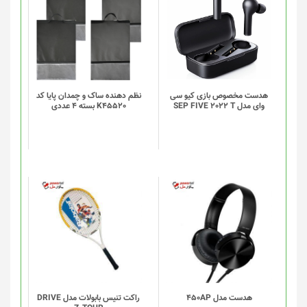
محصول
محصول
دارای
دارای
انواع
انواع
مختلفی
مختلفی
می
می
باشد.
باشد.
گزینه
گزینه
هدست مخصوص بازی کیو سی
نظم دهنده ساک و چمدان پایا کد
وای مدل SEP FIVE 2022 T
K45520 بسته 4 عددی
ها
ها
ممکن
ممکن
است
است
در
در
صفحه
صفحه
محصول
محصول
انتخاب
انتخاب
شوند
شوند
هدست مدل 450AP
راکت تنیس بابولات مدل DRIVE