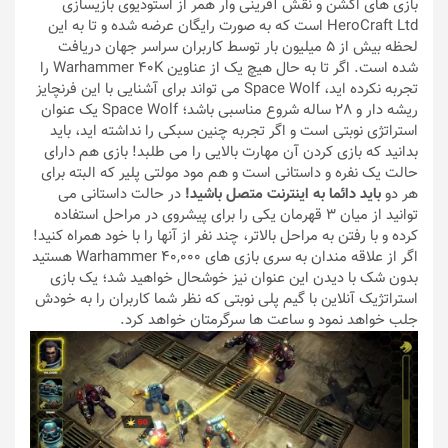
بازی های اکشن و نقش آفرینی وار همر از استودیوی بازیسازی
HeroCraft Ltd است که به صورت رایگان عرضه شده و تا به این
لحظه بیش از 5 میلیون بار توسط کاربران سراسر جهان دریافت
شده است. اگر تا به حال هیچ یک از عناوین Warhammer 40K را
تجربه نکرده اید، Space Wolf می تواند برای آشنایی با این فرنچایز
ریشه دار و 28 ساله شروع مناسبی باشد؛ Space Wolf یک عنوان
استراتژی نوبتی است و اگر تجربه چنین سبکی را نداشته اید، باید
بدانید که بازی کردن آن مهارت بالایی را می طلبد! بازی هم دارای
حالت یک نفره و داستانی است و هم مود مولتی پلیر که البته برای
هر دو
باید دائما به اینترنت متصل باشید!
در حالت داستانی می
توانید از میان 3 قهرمان یکی را برای پیشروی در مراحل استفاده
کرده و با رفتن به مراحل بالاتر، چند نفر از آنها را با خود همراه کنید!
اگر از علاقه مندان به سری بازی های Warhammer 40,000 هستید
بدون شک با دیدن این عنوان نیز خوشحال خواهید شد؛ یک بازی
استراتژیک آنلاین با گیم پلی نوبتی که نظر شما کاربران را به خودش
جلب خواهد نمود و ساعت ها سرگرمتان خواهد کرد.