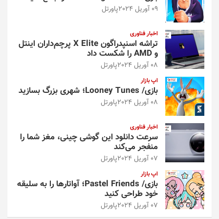
09 آوریل 2024
پاورتل
اخبار فناوری
تراشه اسنپدراگون X Elite پرچم‌داران اینتل
و AMD را شکست داد
08 آوریل 2024
پاورتل
اپ بازار
بازی/ Looney Tunes؛ شهری بزرگ بسازید
08 آوریل 2024
پاورتل
اخبار فناوری
سرعت دانلود این گوشی چینی، مغز شما را
منفجر می‌کند
07 آوریل 2024
پاورتل
اپ بازار
بازی/ Pastel Friends؛ آواتارها را به سلیقه
خود طراحی کنید
07 آوریل 2024
پاورتل