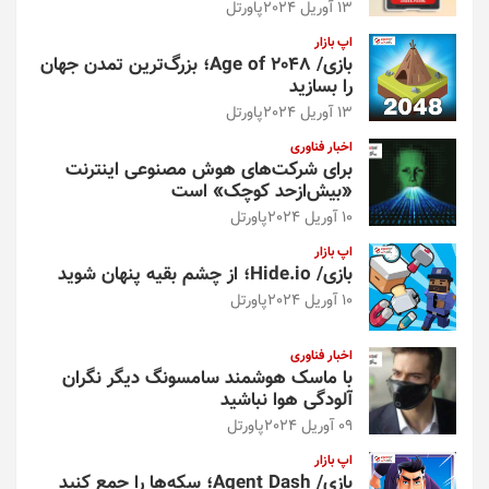
13 آوریل 2024
پاورتل
اپ بازار
بازی/ Age of 2048؛ بزرگ‌ترین تمدن جهان
را بسازید
13 آوریل 2024
پاورتل
اخبار فناوری
برای شرکت‌های هوش مصنوعی اینترنت
«بیش‌از‌حد کوچک» است
10 آوریل 2024
پاورتل
اپ بازار
بازی/ Hide.io؛ از چشم بقیه پنهان شوید
10 آوریل 2024
پاورتل
اخبار فناوری
با ماسک هوشمند سامسونگ دیگر نگران
آلودگی هوا نباشید
09 آوریل 2024
پاورتل
اپ بازار
بازی/ Agent Dash؛ سکه‌ها را جمع کنید