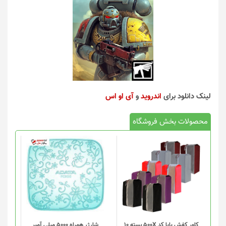
لینک دانلود برای
اندروید
و
آی او اس
محصولات بخش فروشگاه
کاور کفش پایا کد 500X بسته 10
شارژر همراه 5000 میلی آمپر