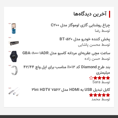
آخرین دیدگاه‌ها
چراغ روشنایی گازی لوموگاز مدل C200
توسط رضا
پخش کننده خودرو مدل 520-BT
توسط محسن پاشایی
ساعت مچی عقربه‌ای مردانه کاسیو مدل GBA-800-1ADR
توسط حسن زاده
بند طرح Diamond کد i1012 مناسب برای اپل واچ 42/44
میلیمتری
توسط Sara
امتیاز
4
از 5
کابل تبدیل USB به HDMI مدل 3in1 HDTV 7562
توسط محمد
امتیاز
5
از
5