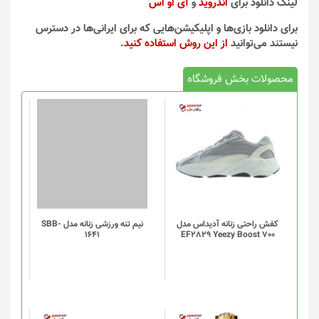
لینک دانلود برای
اندروید
و
آی او اس
برای دانلود بازی‌ها و اپلیکیشن‌هایی که برای ایرانی‌ها در دسترس
نیستند می‌توانید
از این روش استفاده کنید
.
محصولات بخش فروشگاه
این
محصول
دارای
انواع
مختلفی
می
باشد.
گزینه
کفش راحتی زنانه آدیداس مدل
نیم تنه ورزشی زنانه مدل SBB-
1641
EF2829 Yeezy Boost 700
ها
ممکن
است
در
صفحه
محصول