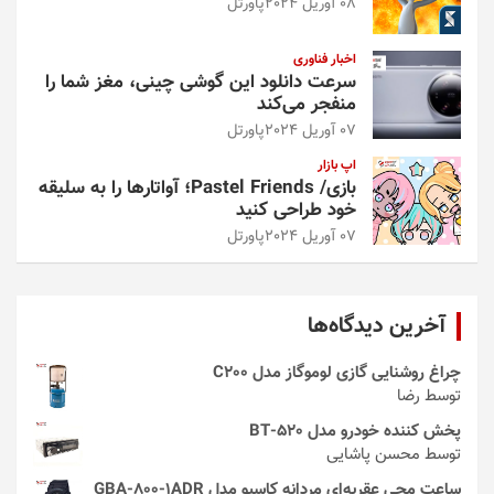
08 آوریل 2024
پاورتل
اخبار فناوری
سرعت دانلود این گوشی چینی، مغز شما را
منفجر می‌کند
07 آوریل 2024
پاورتل
اپ بازار
بازی/ Pastel Friends؛ آواتارها را به سلیقه
خود طراحی کنید
07 آوریل 2024
پاورتل
آخرین دیدگاه‌ها
چراغ روشنایی گازی لوموگاز مدل C200
توسط رضا
پخش کننده خودرو مدل 520-BT
توسط محسن پاشایی
ساعت مچی عقربه‌ای مردانه کاسیو مدل GBA-800-1ADR