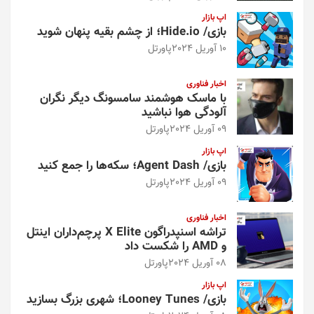
اپ بازار
بازی/ Hide.io؛ از چشم بقیه پنهان شوید
10 آوریل 2024
پاورتل
اخبار فناوری
با ماسک هوشمند سامسونگ دیگر نگران
آلودگی هوا نباشید
09 آوریل 2024
پاورتل
اپ بازار
بازی/ Agent Dash؛ سکه‌ها را جمع کنید
09 آوریل 2024
پاورتل
اخبار فناوری
تراشه اسنپدراگون X Elite پرچم‌داران اینتل
و AMD را شکست داد
08 آوریل 2024
پاورتل
اپ بازار
بازی/ Looney Tunes؛ شهری بزرگ بسازید