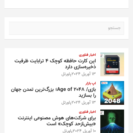
ج
س
ت
ج
و
اخبار فناوری
این کارت حافظه کوچک ۴ ترابایت ظرفیت
ذخیره‌سازی دارد
13 آوریل 2024
پاورتل
اپ بازار
بازی/ Age of 2048؛ بزرگ‌ترین تمدن جهان
را بسازید
13 آوریل 2024
پاورتل
اخبار فناوری
برای شرکت‌های هوش مصنوعی اینترنت
«بیش‌از‌حد کوچک» است
10 آوریل 2024
پاورتل