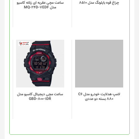
چراغ قوه بایلونگ مدل 8510
ساعت مچی عقربه ای زنانه کاسیو
مدل MQ-24D-7EDF
لامپ هدلایت خودرو مدل C6
ساعت مچی دیجیتال کاسیو مدل
880 بسته دو عددی
GBD-800-1DR