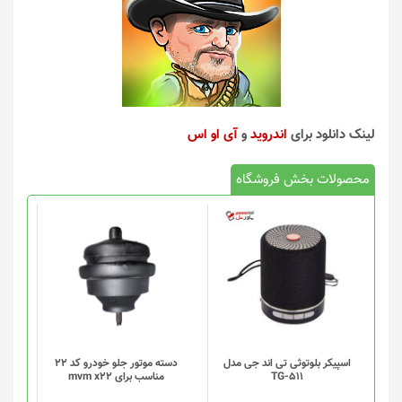
لینک دانلود برای
اندروید
و
آی او اس
محصولات بخش فروشگاه
اسپیکر بلوتوثی تی اند جی مدل
دسته موتور جلو خودرو کد 22
TG-511
مناسب برای mvm x22