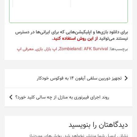
است
است
در
در
صفحه
صفحه
محصول
محصول
انتخاب
انتخاب
برای دانلود بازی‌ها و اپلیکیشن‌هایی که برای ایرانی‌ها در دسترس
شوند
شوند
نیستند می‌توانید
از این روش استفاده کنید
.
برچسب‌ها:
Zombieland: AFK Survival
,
اپ بازار
,
بازی
,
معرفی اپ
راهبری
تجهیز دوربین سلفی آیفون 14 به فوکوس خودکار
نوشته
روند اجرای فیبرنوری به منازل از چه سالی کلید خورد؟
دیدگاهتان را بنویسید
نشانی ایمیل شما منتشر نخواهد شد.
بخش‌های موردنیاز