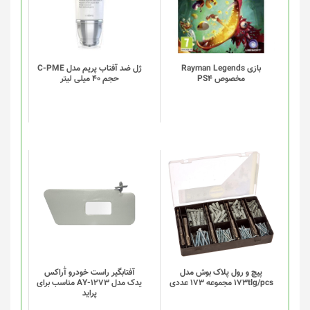
بازی Rayman Legends
ژل ضد آفتاب پریم مدل C-PME
مخصوص PS4
حجم 40 میلی لیتر
این
این
محصول
محصول
دارای
دارای
انواع
انواع
مختلفی
مختلفی
می
می
باشد.
باشد.
گزینه
گزینه
پیچ و رول پلاک بوش مدل
آفتابگیر راست خودرو آٰراکس
173tlg/pcs مجموعه 173 عددی
یدک مدل AY-1273 مناسب برای
ها
ها
پراید
ممکن
ممکن