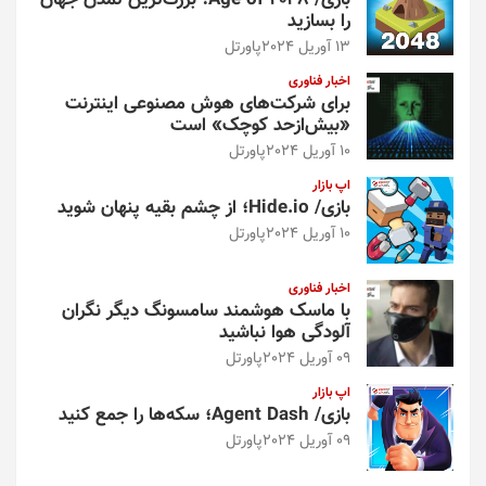
بازی/ Age of 2048؛ بزرگ‌ترین تمدن جهان
را بسازید
13 آوریل 2024
پاورتل
اخبار فناوری
برای شرکت‌های هوش مصنوعی اینترنت
«بیش‌از‌حد کوچک» است
10 آوریل 2024
پاورتل
اپ بازار
بازی/ Hide.io؛ از چشم بقیه پنهان شوید
10 آوریل 2024
پاورتل
اخبار فناوری
با ماسک هوشمند سامسونگ دیگر نگران
آلودگی هوا نباشید
09 آوریل 2024
پاورتل
اپ بازار
بازی/ Agent Dash؛ سکه‌ها را جمع کنید
09 آوریل 2024
پاورتل