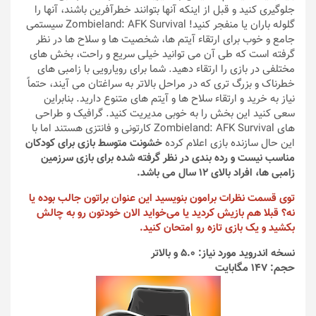
جلوگیری کنید و قبل از اینکه آنها بتوانند خطرآفرین باشند، آنها را
گلوله باران یا منفجر کنید! Zombieland: AFK Survival سیستمی
جامع و خوب برای ارتقاء آیتم ها، شخصیت ها و سلاح ها در نظر
گرفته است که طی آن می توانید خیلی سریع و راحت، بخش های
مختلفی در بازی را ارتقاء دهید. شما برای رویارویی با زامبی های
خطرناک و بزرگ تری که در مراحل بالاتر به سراغتان می آیند، حتماً
نیاز به خرید و ارتقاء سلاح ها و آیتم های متنوع دارید. بنابراین
سعی کنید این بخش را به خوبی مدیریت کنید. گرافیک و طراحی
های Zombieland: AFK Survival کارتونی و فانتزی هستند اما با
این حال سازنده بازی اعلام کرده
خشونت متوسط بازی برای کودکان
مناسب نیست و رده بندی در نظر گرفته شده برای بازی سرزمین
زامبی ها، افراد بالای 12 سال می باشد.
توی قسمت نظرات برامون بنویسید این عنوان براتون جالب بوده یا
نه؟ قبلا هم بازیش کردید یا می‌خواید الان خودتون رو به چالش
بکشید و یک بازی تازه رو امتحان کنید.
نسخه اندروید مورد نیاز: 5.0 و بالاتر
حجم: 147 مگابایت