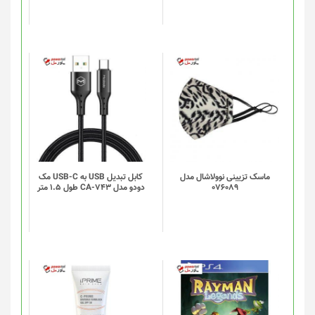
ماسک تزیینی نوولاشال مدل
کابل تبدیل USB به USB-C مک
076089
دودو مدل CA-743 طول 1.5 متر