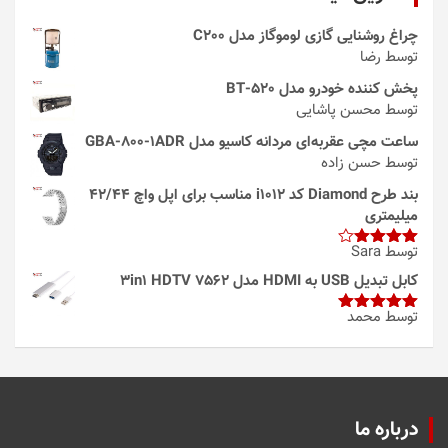
چراغ روشنایی گازی لوموگاز مدل C200
توسط رضا
پخش کننده خودرو مدل 520-BT
توسط محسن پاشایی
ساعت مچی عقربه‌ای مردانه کاسیو مدل GBA-800-1ADR
توسط حسن زاده
بند طرح Diamond کد i1012 مناسب برای اپل واچ 42/44
میلیمتری
توسط Sara
امتیاز
4
از 5
کابل تبدیل USB به HDMI مدل 3in1 HDTV 7562
توسط محمد
امتیاز
5
از
5
درباره ما