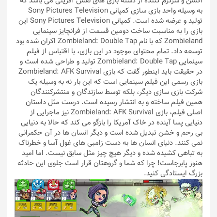
اکشن و سرگرم کننده از دسته بازی های نقش آفرینی می باشد که
به وسیله واحد بازی سازی کمپانی Sony Pictures Television
تولید و عرضه شده است. کمپانی Sony Pictures Television این
بازی را به مناسبت ساخت دومین قسمت از فرانچایز سینمایی
Zombieland که با نام Zombieland: Double Tap اکران شده بود
توسعه داد. تمام محتوای موجود در این بازی، با اقتباس از فیلم
سینمایی Zombieland: Double Tap تولید و طراحی شده است و
در حقیقت باید اینطور گفت که بازی Zombieland: AFK Survival
بازی رسمی این فیلم سینمایی است که این بار نه به وسیله یک
شرکت بازی سازی دیگر، بلکه توسط سازندگان و منتشرکنندگان
همین فیلم ساخته و به انتشار رسیده است. درست مثل داستان
اصلی فیلم، بازی Zombieland: AFK Survival نیز ماجرایی از
دنیایی پسا آینده در خاک آمریکا را بازگو می کند که حالا به دنیایی
بی رحم و خشن تبدیل شده است و دیگر انسان ها در آن حکمرانی
نمی کنند. دنیای انسان ها به دست زامبی های غول آسا و خطرناک
به تباهی کشیده شده و دیگر هیچ چیز مثل سابق نیست. اما امید
هنوز پابرجاست! چرا که شما و گروهتان قرار است جلوی این حادثه
بزرگ ایستادگی کنید.