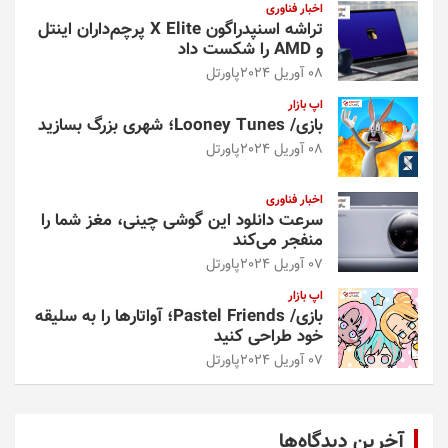
اخبار فناوری
تراشه اسنپدراگون X Elite پرچم‌داران اینتل
و AMD را شکست داد
08 آوریل 2024
پاورتل
اپ بازار
بازی/ Looney Tunes؛ شهری بزرگ بسازید
08 آوریل 2024
پاورتل
اخبار فناوری
سرعت دانلود این گوشی چینی، مغز شما را
منفجر می‌کند
07 آوریل 2024
پاورتل
اپ بازار
بازی/ Pastel Friends؛ آواتارها را به سلیقه
خود طراحی کنید
07 آوریل 2024
پاورتل
آخرین دیدگاه‌ها