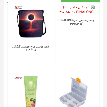
چمدان دلسی مدل BINALONG
کد 3101810
کیف دوشی طرح خورشید گرفتگی
کد 8183
این
محصول
دارای
انواع
مختلفی