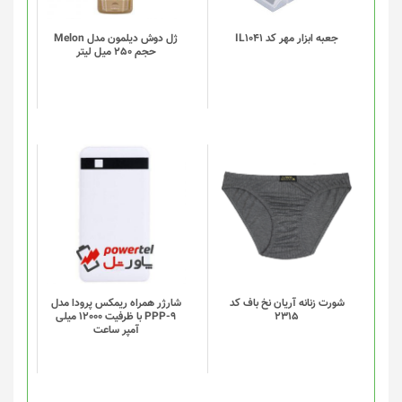
می
باشد.
گزینه
جعبه ابزار مهر کد IL1041
ژل دوش دیلمون مدل Melon
حجم 250 میل لیتر
ها
ممکن
است
در
صفحه
محصول
انتخاب
این
شوند
محصول
دارای
انواع
مختلفی
می
باشد.
گزینه
شورت زنانه آریان نخ باف کد
شارژر همراه ریمکس پرودا مدل
2315
PPP-9 با ظرفیت 12000 میلی
ها
آمپر ساعت
ممکن
است
در
صفحه