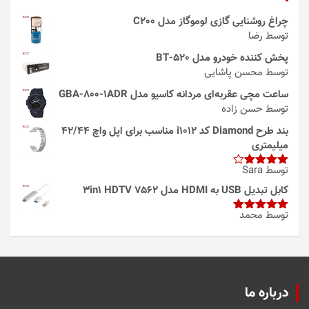
چراغ روشنایی گازی لوموگاز مدل C200
توسط رضا
پخش کننده خودرو مدل 520-BT
توسط محسن پاشایی
ساعت مچی عقربه‌ای مردانه کاسیو مدل GBA-800-1ADR
توسط حسن زاده
بند طرح Diamond کد i1012 مناسب برای اپل واچ 42/44
میلیمتری
توسط Sara
امتیاز
4
از 5
کابل تبدیل USB به HDMI مدل 3in1 HDTV 7562
توسط محمد
امتیاز
5
از
5
درباره ما