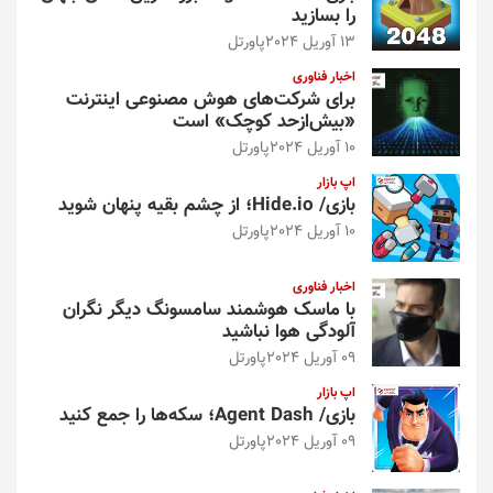
را بسازید
13 آوریل 2024
پاورتل
اخبار فناوری
برای شرکت‌های هوش مصنوعی اینترنت
«بیش‌از‌حد کوچک» است
10 آوریل 2024
پاورتل
اپ بازار
بازی/ Hide.io؛ از چشم بقیه پنهان شوید
10 آوریل 2024
پاورتل
اخبار فناوری
با ماسک هوشمند سامسونگ دیگر نگران
آلودگی هوا نباشید
09 آوریل 2024
پاورتل
اپ بازار
بازی/ Agent Dash؛ سکه‌ها را جمع کنید
09 آوریل 2024
پاورتل