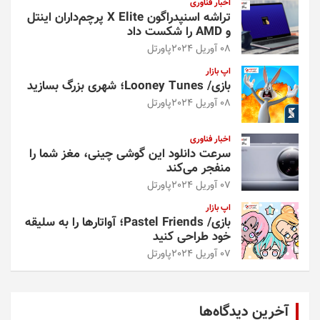
اخبار فناوری
تراشه اسنپدراگون X Elite پرچم‌داران اینتل
و AMD را شکست داد
08 آوریل 2024
پاورتل
اپ بازار
بازی/ Looney Tunes؛ شهری بزرگ بسازید
08 آوریل 2024
پاورتل
اخبار فناوری
سرعت دانلود این گوشی چینی، مغز شما را
منفجر می‌کند
07 آوریل 2024
پاورتل
اپ بازار
بازی/ Pastel Friends؛ آواتارها را به سلیقه
خود طراحی کنید
07 آوریل 2024
پاورتل
آخرین دیدگاه‌ها