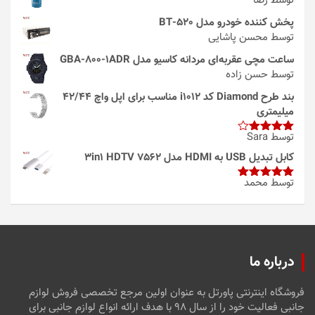
توسط رضا
پخش کننده خودرو مدل 520-BT
توسط محسن پاشایی
ساعت مچی عقربه‌ای مردانه کاسیو مدل GBA-800-1ADR
توسط حسن زاده
بند طرح Diamond کد i1012 مناسب برای اپل واچ 42/44
میلیمتری
توسط Sara
امتیاز
4
از 5
کابل تبدیل USB به HDMI مدل 3in1 HDTV 7562
توسط محمد
امتیاز
5
از
5
درباره ما
فروشگاه اینترنتی پاورتل به عنوان اولین مرجع تخصصی فروش لوازم
جانبی فعالیت خود را از سال ۹۸ با هدف ارائه انواع لوازم جانبی برای