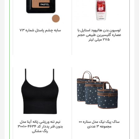
لوسیون بدن هالیوود استایل با
سایه چشم پاستل شماره 73
عصاره گلیسیرین طبیعی حجم
275 میلی لیتر
این
این
محصول
محصول
دارای
دارای
انواع
انواع
مختلفی
مختلفی
می
می
باشد.
باشد.
گزینه
گزینه
ساک پیک نیک مدل ستاره 00
نیم تنه ورزشی زنانه آینا مدل
مجموعه 3 عددی
بدون فنر پددار کد 4634-30010
ها
ها
رنگ مشکی
ممکن
ممکن