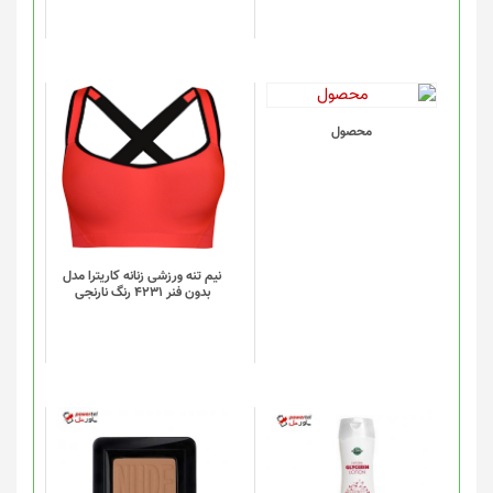
است
در
صفحه
محصول
انتخاب
این
محصول
شوند
محصول
دارای
انواع
مختلفی
می
باشد.
گزینه
نیم تنه ورزشی زنانه کاریترا مدل
بدون فنر 4231 رنگ نارنجی
ها
ممکن
است
در
صفحه
محصول
انتخاب
شوند