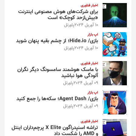
اخبار فناوری
برای شرکت‌های هوش مصنوعی اینترنت
«بیش‌از‌حد کوچک» است
10 آوریل 2024
پاورتل
اپ بازار
بازی/ Hide.io؛ از چشم بقیه پنهان شوید
10 آوریل 2024
پاورتل
اخبار فناوری
با ماسک هوشمند سامسونگ دیگر نگران
آلودگی هوا نباشید
09 آوریل 2024
پاورتل
اپ بازار
بازی/ Agent Dash؛ سکه‌ها را جمع کنید
09 آوریل 2024
پاورتل
اخبار فناوری
تراشه اسنپدراگون X Elite پرچم‌داران اینتل
و AMD را شکست داد