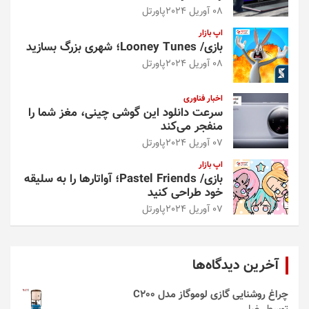
08 آوریل 2024
پاورتل
اپ بازار
بازی/ Looney Tunes؛ شهری بزرگ بسازید
08 آوریل 2024
پاورتل
اخبار فناوری
سرعت دانلود این گوشی چینی، مغز شما را
منفجر می‌کند
07 آوریل 2024
پاورتل
اپ بازار
بازی/ Pastel Friends؛ آواتارها را به سلیقه
خود طراحی کنید
07 آوریل 2024
پاورتل
آخرین دیدگاه‌ها
چراغ روشنایی گازی لوموگاز مدل C200