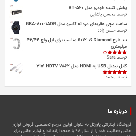
پخش کننده خودرو مدل 520-BT
توسط محسن پاشایی
ساعت مچی عقربه‌ای مردانه کاسیو مدل GBA-800-1ADR
توسط حسن زاده
بند طرح Diamond کد i1012 مناسب برای اپل واچ 42/44
میلیمتری
توسط Sara
امتیاز
4
از 5
کابل تبدیل USB به HDMI مدل 3in1 HDTV 7562
توسط محمد
امتیاز
5
از
5
درباره ما
فروشگاه اینترنتی پاورتل به عنوان اولین مرجع تخصصی فروش لوازم
جانبی فعالیت خود را از سال ۹۸ با هدف ارائه انواع لوازم جانبی برای