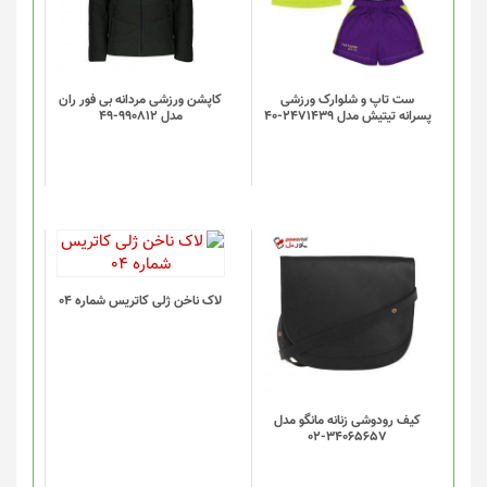
ست تاپ و شلوارک ورزشی
کاپشن ورزشی مردانه بی فور ران
پسرانه تیتیش مدل 2471439-40
مدل 990812-49
لاک ناخن ژلی کاتریس شماره 04
کیف رودوشی زنانه مانگو مدل
34065657-02