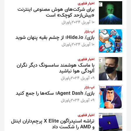
اخبار فناوری
برای شرکت‌های هوش مصنوعی اینترنت
«بیش‌از‌حد کوچک» است
10 آوریل 2024
پاورتل
اپ بازار
بازی/ Hide.io؛ از چشم بقیه پنهان شوید
10 آوریل 2024
پاورتل
اخبار فناوری
با ماسک هوشمند سامسونگ دیگر نگران
آلودگی هوا نباشید
09 آوریل 2024
پاورتل
اپ بازار
بازی/ Agent Dash؛ سکه‌ها را جمع کنید
09 آوریل 2024
پاورتل
اخبار فناوری
تراشه اسنپدراگون X Elite پرچم‌داران اینتل
و AMD را شکست داد