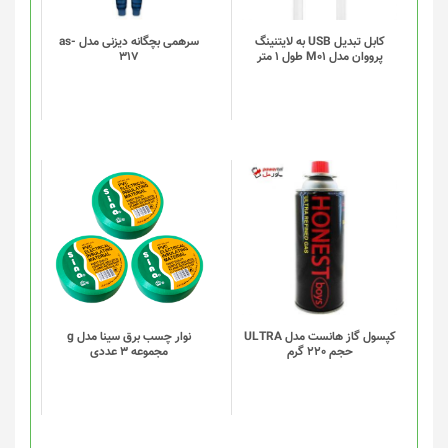
کابل تبدیل USB به لایتنینگ
سرهمی بچگانه دیزنی مدل as-
پرووان مدل M01 طول 1 متر
317
کپسول گاز هانست مدل ULTRA
نوار چسب برق سینا مدل g
حجم 220 گرم
مجموعه 3 عددی