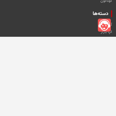
گوناگون
دسته‌ها
آموزش
اپ بازار
اخبار فناوری
ارزدیجیتال
نقد و بررسی
خانه و آشپزخانه
خودرو و ابزارآلات
کالای دیجیتال
مد و پوشاک
مطالب اخیر
این کارت حافظه کوچک ۴ ترابایت ظرفیت ذخیره‌سازی
دارد