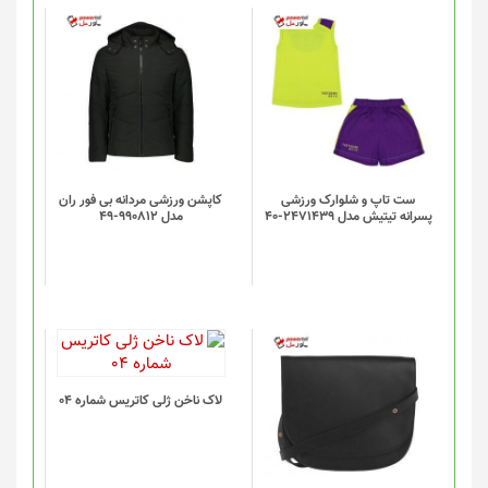
ست تاپ و شلوارک ورزشی
کاپشن ورزشی مردانه بی فور ران
پسرانه تیتیش مدل 2471439-40
مدل 990812-49
لاک ناخن ژلی کاتریس شماره 04