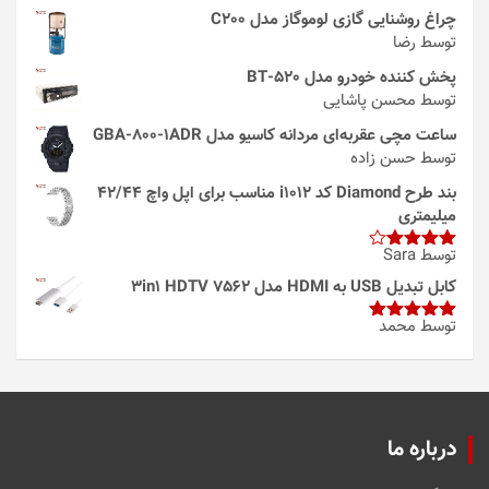
چراغ روشنایی گازی لوموگاز مدل C200
توسط رضا
پخش کننده خودرو مدل 520-BT
توسط محسن پاشایی
ساعت مچی عقربه‌ای مردانه کاسیو مدل GBA-800-1ADR
توسط حسن زاده
بند طرح Diamond کد i1012 مناسب برای اپل واچ 42/44
میلیمتری
توسط Sara
امتیاز
4
از 5
کابل تبدیل USB به HDMI مدل 3in1 HDTV 7562
توسط محمد
امتیاز
5
از
5
درباره ما