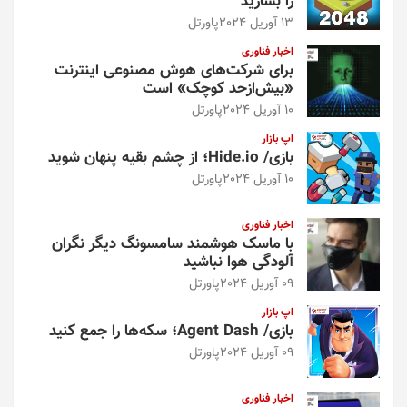
را بسازید
13 آوریل 2024
پاورتل
اخبار فناوری
برای شرکت‌های هوش مصنوعی اینترنت
«بیش‌از‌حد کوچک» است
10 آوریل 2024
پاورتل
اپ بازار
بازی/ Hide.io؛ از چشم بقیه پنهان شوید
10 آوریل 2024
پاورتل
اخبار فناوری
با ماسک هوشمند سامسونگ دیگر نگران
آلودگی هوا نباشید
09 آوریل 2024
پاورتل
اپ بازار
بازی/ Agent Dash؛ سکه‌ها را جمع کنید
09 آوریل 2024
پاورتل
اخبار فناوری