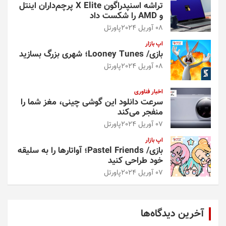
تراشه اسنپدراگون X Elite پرچم‌داران اینتل
و AMD را شکست داد
08 آوریل 2024
پاورتل
اپ بازار
بازی/ Looney Tunes؛ شهری بزرگ بسازید
08 آوریل 2024
پاورتل
اخبار فناوری
سرعت دانلود این گوشی چینی، مغز شما را
منفجر می‌کند
07 آوریل 2024
پاورتل
اپ بازار
بازی/ Pastel Friends؛ آواتارها را به سلیقه
خود طراحی کنید
07 آوریل 2024
پاورتل
آخرین دیدگاه‌ها