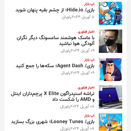
اپ بازار
بازی/ Hide.io؛ از چشم بقیه پنهان شوید
10 آوریل 2024
پاورتل
اخبار فناوری
با ماسک هوشمند سامسونگ دیگر نگران
آلودگی هوا نباشید
09 آوریل 2024
پاورتل
اپ بازار
بازی/ Agent Dash؛ سکه‌ها را جمع کنید
09 آوریل 2024
پاورتل
اخبار فناوری
تراشه اسنپدراگون X Elite پرچم‌داران اینتل
و AMD را شکست داد
08 آوریل 2024
پاورتل
اپ بازار
بازی/ Looney Tunes؛ شهری بزرگ بسازید
08 آوریل 2024
پاورتل