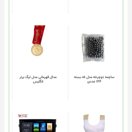
این
این
محصول
محصول
دارای
دارای
انواع
انواع
مختلفی
مختلفی
می
می
باشد.
باشد.
گزینه
گزینه
ساچمه دوچرخه مدل 05 بسته
مدال قهرمانی مدل لیگ برتر
144 عددی
انگلیس
ها
ها
ممکن
ممکن
است
است
در
در
صفحه
صفحه
محصول
محصول
انتخاب
انتخاب
این
شوند
شوند
محصول