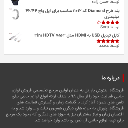
توسط حسن زاده
بند طرح Diamond کد i1012 مناسب برای اپل واچ 42/44
میلیمتری
توسط Sara
امتیاز
4
از 5
کابل تبدیل USB به HDMI مدل 3in1 HDTV 7562
توسط محمد
امتیاز
5
از
5
درباره ما
فروشگاه اینترنتی پاورتل به عنوان اولین مرجع تخصصی فروش لوازم
جانبی فعالیت خود را از سال ۹۸ با هدف ارائه انواع لوازم جانبی برای
تلفن های همراه آغاز کرد. با گذشت زمان و گسترش فعالیت های
فروشگاه، پاورتل به حوزه های دیگری همچون تبلت و … وارد شد و به
اقتضای زمان و نیاز مشتریان نیز به حوزه های دیگری که وجود یک مرجع
برای تهیه لوازم جانبی آن ضروری باشد وارد خواهد شد.