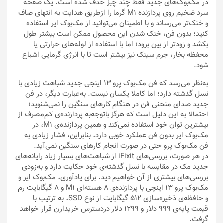
در مک‌بوک‌های جدید فقط چند چیز حذف شده است. یک صفحه
سرد ضخیم روی پردازنده M1 گرما را ازطریق هدایت به انتهای صاف
و خنک‌تر می‌رساند و با اطمینان می‌توانید از مک‌بوک ایر استفاده
کنید؛ بدون فن، خنک شدن این محصول ممکن است بیشتر طول
بکشد و زودتر از بین برود؛ اما با استفاده از لوله‌های حرارتی یا
محفظه بخار، جرم سینک نیز بیشتر است تا با انرژی گرمایی اشباع
شود.
به‌نظر می‌رسد که فن مک‌بوک پرو ۱۳ اینجی جدید شباهت زیادی با
نسل گذشته دارد؛ اما کاملا یکسان نیست. به‌عبارت‌ دیگر، در فن
جدید صدای منحنی فن در هنگام کارهای سنگین را نمی‌شنوید؛
احتمالا به این دلیل است که هرگز باتوجه‌به پردازنده‌ی کم‌مصرف از
بیشترین توان خود استفاده نمی‌کند و همین پردازنده‌ی M1، در
مک‌بوک ایر بدون فن عملکرد خوبی دارد، بنابراین، فشار زیادی به
فن مک‌بوک پرو حتی در صورت انجام کارهای سنگین نمی‌آید.
در هر صورت، بررسی‌های iFixit از شباهت‌های بسیار زیاد رایانه‌های
جدید مک در مقایسه با نسل گذشته‌ی خود حکایت دارد و به‌زودی
بررسی‌های بیشتری از آن خواهیم دید. برای یادآوری، مک‌بوک ایر و
مک‌بوک پرو ۱۳ اینچی با پردازنده‌ی ۸ هسته‌ای M1 و ۸ گیگابایت رم
و حافظه‌ی ذخیره‌سازی ۵۱۲ گیگابایت از نوع SSD، به ترتیب با
قیمت پایه‌ی ۹۹۹ دلار و ۱۲۹۹ دلار دردسترس خریدارن قرار خواهد
گرفت.