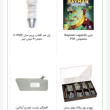
بازی Rayman Legends
ژل ضد آفتاب پریم مدل C-PME
مخصوص PS4
حجم 40 میلی لیتر
این
این
محصول
محصول
دارای
دارای
انواع
انواع
مختلفی
مختلفی
می
می
باشد.
باشد.
گزینه
گزینه
پیچ و رول پلاک بوش مدل
آفتابگیر راست خودرو آٰراکس