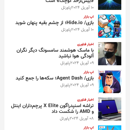
«بیش‌از‌حد کوچک» است
10 آوریل 2024
پاورتل
اپ بازار
بازی/ Hide.io؛ از چشم بقیه پنهان شوید
10 آوریل 2024
پاورتل
اخبار فناوری
با ماسک هوشمند سامسونگ دیگر نگران
آلودگی هوا نباشید
09 آوریل 2024
پاورتل
اپ بازار
بازی/ Agent Dash؛ سکه‌ها را جمع کنید
09 آوریل 2024
پاورتل
اخبار فناوری
تراشه اسنپدراگون X Elite پرچم‌داران اینتل
و AMD را شکست داد
08 آوریل 2024
پاورتل
اپ بازار