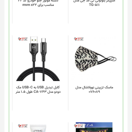
اسپیکر بلوتوثی تی اند جی مدل
دسته موتور جلو خودرو کد 22
TG-511
مناسب برای mvm x22
ماسک تزیینی نوولاشال مدل
کابل تبدیل USB به USB-C مک
076089
دودو مدل CA-743 طول 1.5 متر