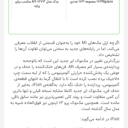
173tlg/pcs مجموعه 173 عددی
یدک مدل AY-1273 مناسب برای
ها
ها
پراید
ممکن
ممکن
است
است
در
در
صفحه
صفحه
محصول
محصول
انتخاب
انتخاب
اگرچه اپل مک‌های M1 خود را به‌عنوان قسمتی از انقلاب معرفی
شوند
شوند
می‌کند، اما در رایانه‌های جدید به سختی می‌توان تفاوت آن‌ها را
تشخیص داد.
بزرگ‌ترین تغییر در مک‌بوک ایر جدید این است که باتوجه‌به
پردازنده‌ی بسیار کم مصرف M1، فن‌های خنک‌کننده را حذف و در
عوض یک پخش‌کننده حرارتی آلومینیومی را که از لبه سمت چپ
«لاجیک برد» نصب کرده است تا با انتقال گرما به انتهای قطعه‌ی
آلمینیومی، پردازنده را خنک نگه دارد. به‌گفته‌ی iFixit، به‌غیر از
حذف فن، مک‌بوک ایر جدید کاملا مشابه نسخه قبلی و تنها باتری
آن کمی متفاوت است و روند کلی تعمیرپذیری نیز مانند سابق باقی
مانده است. همچنین مک‌بوک پرو ۱۳ اینچی نیز فوق‌العاده شبیه به
مدل سال گذشته است.
iFixit در ادامه می‌گوید: