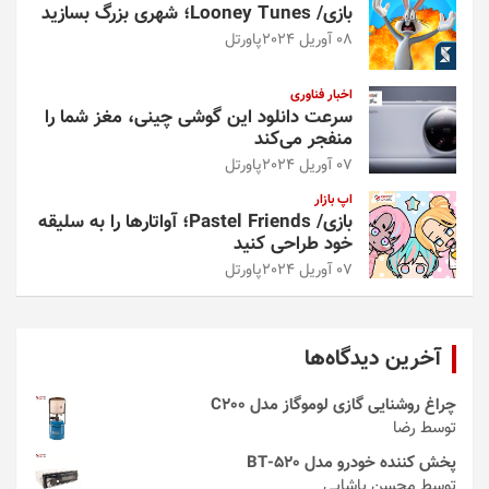
بازی/ Looney Tunes؛ شهری بزرگ بسازید
08 آوریل 2024
پاورتل
اخبار فناوری
سرعت دانلود این گوشی چینی، مغز شما را
منفجر می‌کند
07 آوریل 2024
پاورتل
اپ بازار
بازی/ Pastel Friends؛ آواتارها را به سلیقه
خود طراحی کنید
07 آوریل 2024
پاورتل
آخرین دیدگاه‌ها
چراغ روشنایی گازی لوموگاز مدل C200
توسط رضا
پخش کننده خودرو مدل 520-BT
توسط محسن پاشایی