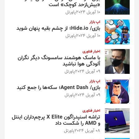
«بیش‌از‌حد کوچک» است
10 آوریل 2024
پاورتل
اپ بازار
بازی/ Hide.io؛ از چشم بقیه پنهان شوید
10 آوریل 2024
پاورتل
اخبار فناوری
با ماسک هوشمند سامسونگ دیگر نگران
آلودگی هوا نباشید
09 آوریل 2024
پاورتل
اپ بازار
بازی/ Agent Dash؛ سکه‌ها را جمع کنید
09 آوریل 2024
پاورتل
اخبار فناوری
تراشه اسنپدراگون X Elite پرچم‌داران اینتل
و AMD را شکست داد
08 آوریل 2024
پاورتل