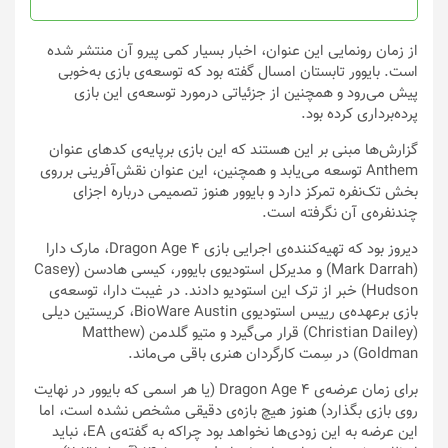
محصول
انتخاب
از زمان رونمایی این عنوان، اخبار بسیار کمی پیرو آن منتشر شده
شوند
است. بایوور تابستان امسال گفته بود که توسعه‌ی بازی به‌خوبی
پیش می‌رود و همچنین از جزئیاتی درمورد توسعه‌ی این بازی
پرده‌برداری کرده بود.
گزارش‌ها مبنی بر این هستند که این بازی برپایه‌ی کدهای عنوان
Anthem توسعه می‌یابد و همچنین، این عنوان نقش‌آفرینی برروی
بخش تک‌نفره تمرکز دارد و بایوور هنوز تصمیمی درباره اجزای
چندنفره‌ی آن نگرفته است.
دیروز بود که تهیه‌کننده‌ی اجرایی بازی Dragon Age 4، مارک دارا
(Mark Darrah) و مدیرکل استودیوی بایوور، کیسی هادسن (Casey
Hudson) خبر از ترک این استودیو دادند. در غیبت دارا، توسعه‌ی
بازی برعهده‌ی رییس استودیوی BioWare Austin، کریستین دیلی
(Christian Dailey) قرار می‌گیرد و متیو گلدمن (Matthew
Goldman) در سِمت کارگردان هنری باقی می‌ماند.
برای زمان عرضه‌ی Dragon Age 4 (یا هر اسمی که بایوور در نهایت
روی بازی بگذارد) هنوز هیچ بازه‌ی دقیقی مشخص نشده است، اما
این عرضه به این زودی‌ها نخواهد بود چراکه به گفته‌ی EA، نباید