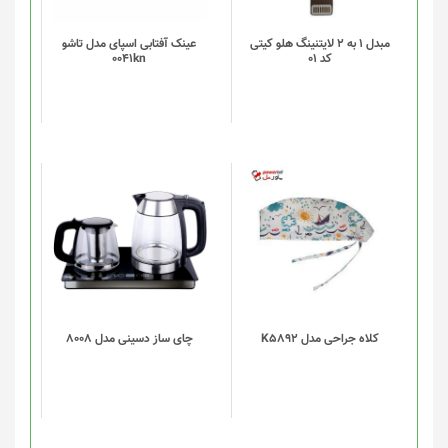
مبدل 1 به 2 لایتنینگ هلو کیتی
عینک آفتابی اسپای مدل تاشو
کد 01
0041kn
این
محصول
دارای
انواع
مختلفی
می
باشد.
گزینه
کلاه جراحی مدل K5892
چای ساز دسینی مدل 8008
ها
ممکن
است
در
صفحه