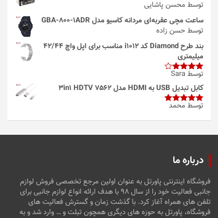
توسط محسن پاشایی
ساعت مچی عقربه‌ای مردانه کاسیو مدل GBA-800-1ADR
توسط حسن زاده
بند طرح Diamond کد i1012 مناسب برای اپل واچ 42/44
میلیمتری
توسط Sara
امتیاز
4
از 5
کابل تبدیل USB به HDMI مدل 3in1 HDTV 7562
توسط محمد
امتیاز
5
از
5
درباره ما
فروشگاه اینترنتی پاورتل به عنوان اولین مرجع تخصصی فروش لوازم
جانبی فعالیت خود را از سال ۹۸ با هدف ارائه انواع لوازم جانبی برای
تلفن های همراه آغاز کرد. با گذشت زمان و گسترش فعالیت های
فروشگاه، پاورتل به حوزه های دیگری همچون تبلت و … وارد شد و به