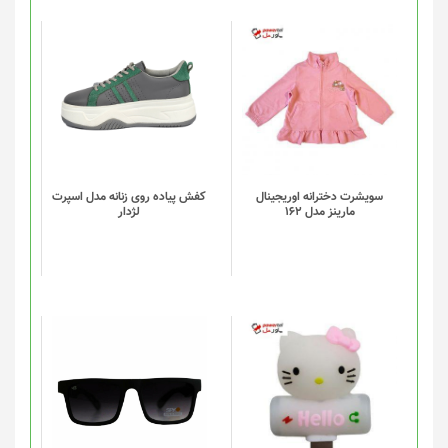
صفحه
محصول
انتخاب
این
شوند
محصول
دارای
انواع
مختلفی
می
باشد.
گزینه
سویشرت دخترانه اوریجینال
کفش پیاده روی زنانه مدل اسپرت
مارینز مدل 162
لژدار
ها
ممکن
است
در
صفحه
محصول
انتخاب
شوند