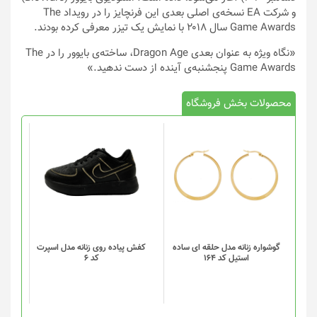
و شرکت EA نسخه‌ی اصلی بعدی این فرنچایز را در رویداد The
Game Awards‌ سال ۲۰۱۸ با نمایش یک تیزر معرفی کرده بودند.
«نگاه ویژه به عنوان بعدی Dragon Age، ساخته‌ی بایوور را در The
Game Awards پنجشنبه‌ی آینده از دست ندهید.»
محصولات بخش فروشگاه
این
محصول
دارای
انواع
مختلفی
می
باشد.
گزینه
گوشواره زنانه مدل حلقه ای ساده
کفش پیاده روی زنانه مدل اسپرت
استیل کد 164
کد 6
ها
ممکن
است
در