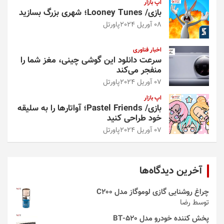
اپ بازار
بازی/ Looney Tunes؛ شهری بزرگ بسازید
08 آوریل 2024
پاورتل
اخبار فناوری
سرعت دانلود این گوشی چینی، مغز شما را
منفجر می‌کند
07 آوریل 2024
پاورتل
اپ بازار
بازی/ Pastel Friends؛ آواتارها را به سلیقه
خود طراحی کنید
07 آوریل 2024
پاورتل
آخرین دیدگاه‌ها
چراغ روشنایی گازی لوموگاز مدل C200
توسط رضا
پخش کننده خودرو مدل 520-BT