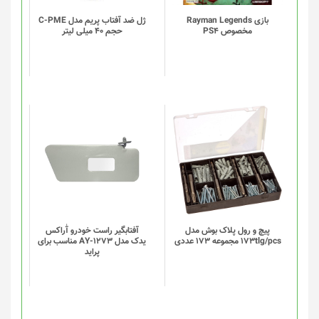
بازی Rayman Legends
ژل ضد آفتاب پریم مدل C-PME
مخصوص PS4
حجم 40 میلی لیتر
این
این
محصول
محصول
دارای
دارای
انواع
انواع
مختلفی
مختلفی
می
می
باشد.
باشد.
گزینه
گزینه
پیچ و رول پلاک بوش مدل
آفتابگیر راست خودرو آٰراکس
173tlg/pcs مجموعه 173 عددی
یدک مدل AY-1273 مناسب برای
ها
ها
پراید
ممکن
ممکن
است
است
در
در
صفحه
صفحه