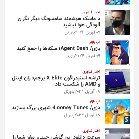
اخبار فناوری
با ماسک هوشمند سامسونگ دیگر نگران
آلودگی هوا نباشید
09 آوریل 2024
پاورتل
اپ بازار
بازی/ Agent Dash؛ سکه‌ها را جمع کنید
09 آوریل 2024
پاورتل
اخبار فناوری
تراشه اسنپدراگون X Elite پرچم‌داران اینتل
و AMD را شکست داد
08 آوریل 2024
پاورتل
اپ بازار
بازی/ Looney Tunes؛ شهری بزرگ بسازید
08 آوریل 2024
پاورتل
اخبار فناوری
سرعت دانلود این گوشی چینی، مغز شما را