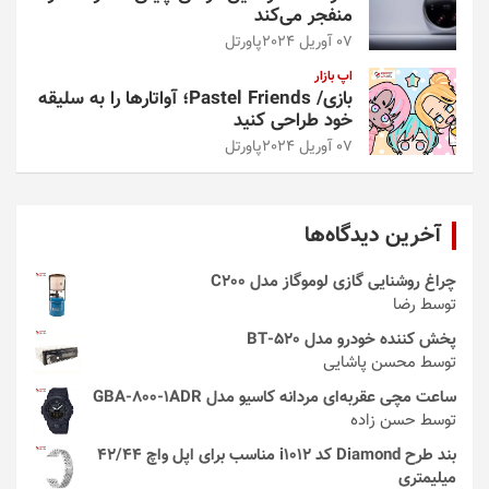
منفجر می‌کند
07 آوریل 2024
پاورتل
اپ بازار
بازی/ Pastel Friends؛ آواتارها را به سلیقه
خود طراحی کنید
07 آوریل 2024
پاورتل
آخرین دیدگاه‌ها
چراغ روشنایی گازی لوموگاز مدل C200
توسط رضا
پخش کننده خودرو مدل 520-BT
توسط محسن پاشایی
ساعت مچی عقربه‌ای مردانه کاسیو مدل GBA-800-1ADR
توسط حسن زاده
بند طرح Diamond کد i1012 مناسب برای اپل واچ 42/44
میلیمتری