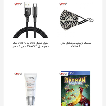
ماسک تزیینی نوولاشال مدل
کابل تبدیل USB به USB-C مک
076089
دودو مدل CA-743 طول 1.5 متر