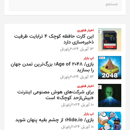
ج
س
ت
ج
و
اخبار فناوری
این کارت حافظه کوچک ۴ ترابایت ظرفیت
ذخیره‌سازی دارد
13 آوریل 2024
پاورتل
اپ بازار
بازی/ Age of 2048؛ بزرگ‌ترین تمدن جهان
را بسازید
13 آوریل 2024
پاورتل
اخبار فناوری
برای شرکت‌های هوش مصنوعی اینترنت
«بیش‌از‌حد کوچک» است
10 آوریل 2024
پاورتل
اپ بازار
بازی/ Hide.io؛ از چشم بقیه پنهان شوید
10 آوریل 2024
پاورتل