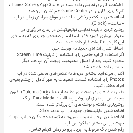
اطلاعات کاربری نمایش داده شده در App Store و iTunes Store،
نام کاربری کاربر را در Game Center هم نشان می‌دهند.
اضافه شدن حرکت چرخشی ساعت در موقع ویرایش زمان در اپ
«ساعت» (Clock).
روشن کردن قابلیت نمایش نوتیفیکیشن در زمان قرارگیری در
معرض بیماری کووید ۱۹ با استفاده از صفحه‌ی جدیدی که به منظور
این کار در تنظیمات قرار داده شده است.
اضافه شدن اندازه‌‌ی جدید به ویجت خبر.
اگر استفاده از اپ خاصی را با استفاده از قابلیت Screen Time
محدود کنید، بعد از اعمال محدودیت ویجت آن اپ هم دیگر
نمایش داده نخواهد شد.
اکنون می‌توانید پوشه‌ی مربوط به عکس‌های مخفی شده در اپ
Photos را با استفاده قسمت تنظیمات به طور کامل از چشم بقیه‌ی
افراد مخفی کنید.
تغییرات ظاهری در ویجت مربوط به اپ «تاریخ» (Calendar)،اکنون
ویجت این اپ در زمان روشن بود قابلیت Dark Mode، رنگ
روشن‌تری داشته و نوشته‌های آن بزرگ‌تر شده است.
اضافه شدن قابلیت‌های جدید در اپ Shortcuts.
اضافه شدن برخی تنظیمات مربوط به توسعه دهندگان در اپ Clips
جهت بررسی بیشتر عملکرد این اپ.
رفع شدن باگ مربوط به ایرپاد پرو در زمان انجام تماس.