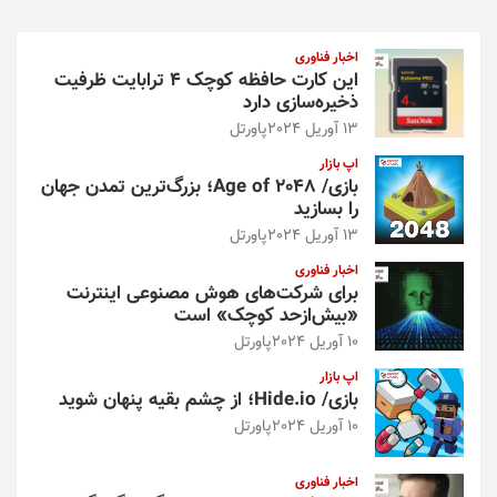
ج
و
اخبار فناوری
این کارت حافظه کوچک ۴ ترابایت ظرفیت
ذخیره‌سازی دارد
13 آوریل 2024
پاورتل
اپ بازار
بازی/ Age of 2048؛ بزرگ‌ترین تمدن جهان
را بسازید
13 آوریل 2024
پاورتل
اخبار فناوری
برای شرکت‌های هوش مصنوعی اینترنت
«بیش‌از‌حد کوچک» است
10 آوریل 2024
پاورتل
اپ بازار
بازی/ Hide.io؛ از چشم بقیه پنهان شوید
10 آوریل 2024
پاورتل
اخبار فناوری