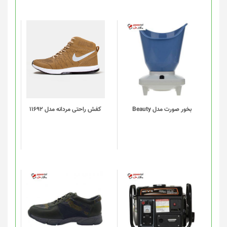
این
محصول
دارای
انواع
مختلفی
می
باشد.
گزینه
بخور صورت مدل Beauty
کفش راحتی مردانه مدل 11692
ها
ممکن
است
در
صفحه
محصول
انتخاب
شوند