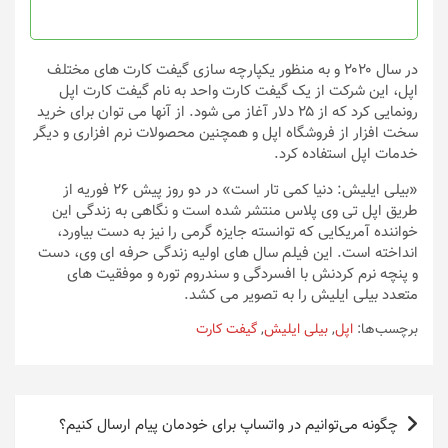
صفحه
صفحه
محصول
محصول
انتخاب
انتخاب
در سال ۲۰۲۰ و به منظور یکپارچه سازی گیفت کارت های مختلف
شوند
شوند
اپل، این شرکت از یک گیفت کارت واحد به نام گیفت کارت اپل
رونمایی کرد که از ۲۵ دلار آغاز می شود. از آنها می توان برای خرید
سخت افزار از فروشگاه اپل و همچنین محصولات نرم افزاری و دیگر
خدمات اپل استفاده کرد.
«بیلی ایلیش: دنیا کمی تار است» در دو روز پیش ۲۶ فوریه از
طریق اپل تی وی پلاس منتشر شده است و نگاهی به زندگی این
خواننده آمریکایی که توانسته جایزه گرمی را نیز به دست بیاورد،
انداخته است. این فیلم سال های اولیه زندگی حرفه ای وی، دست
و پنچه نرم کردنش با افسردگی و سندروم توره و موفقیت های
متعدد بیلی ایلیش را به تصویر می کشد.
برچسب‌ها:
اپل
,
بیلی ایلیش
,
گیفت کارت
راهبری
چگونه می‌توانیم در واتساپ برای خودمان پیام ارسال کنیم؟
نوشته