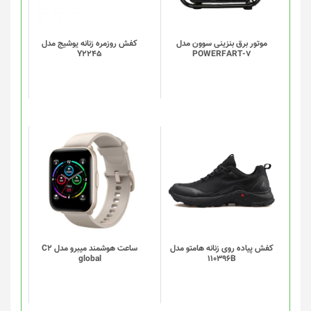
موتور برق بنزینی سوون مدل
کفش روزمره زنانه یوشیج مدل
Y2245
POWERFART-7
این
این
محصول
محصول
دارای
دارای
انواع
انواع
مختلفی
مختلفی
می
می
باشد.
باشد.
گزینه
گزینه
کفش پیاده روی زنانه هامتو مدل
ساعت هوشمند میبرو مدل C2
global
110396B
ها
ها
ممکن
ممکن
است
است
در
در