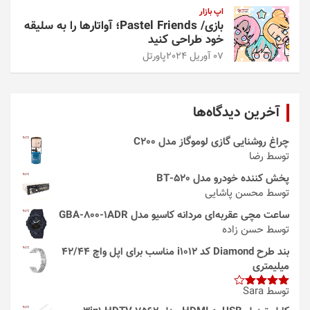
اپ بازار
بازی/ Pastel Friends؛ آواتارها را به سلیقه
خود طراحی کنید
07 آوریل 2024
پاورتل
آخرین دیدگاه‌ها
چراغ روشنایی گازی لوموگاز مدل C200
توسط رضا
پخش کننده خودرو مدل 520-BT
توسط محسن پاشایی
ساعت مچی عقربه‌ای مردانه کاسیو مدل GBA-800-1ADR
توسط حسن زاده
بند طرح Diamond کد i1012 مناسب برای اپل واچ 42/44
میلیمتری
توسط Sara
امتیاز
4
از 5