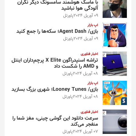
با ماسک هوشمند سامسونگ دیگر نگران
آلودگی هوا نباشید
09 آوریل 2024
پاورتل
اپ بازار
بازی/ Agent Dash؛ سکه‌ها را جمع کنید
09 آوریل 2024
پاورتل
اخبار فناوری
تراشه اسنپدراگون X Elite پرچم‌داران اینتل
و AMD را شکست داد
08 آوریل 2024
پاورتل
اپ بازار
بازی/ Looney Tunes؛ شهری بزرگ بسازید
08 آوریل 2024
پاورتل
اخبار فناوری
سرعت دانلود این گوشی چینی، مغز شما را
منفجر می‌کند
07 آوریل 2024
پاورتل