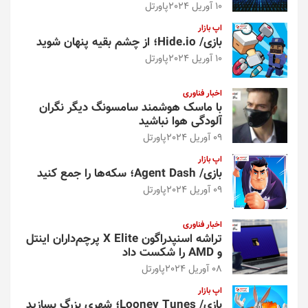
10 آوریل 2024
پاورتل
اپ بازار
بازی/ Hide.io؛ از چشم بقیه پنهان شوید
10 آوریل 2024
پاورتل
اخبار فناوری
با ماسک هوشمند سامسونگ دیگر نگران
آلودگی هوا نباشید
09 آوریل 2024
پاورتل
اپ بازار
بازی/ Agent Dash؛ سکه‌ها را جمع کنید
09 آوریل 2024
پاورتل
اخبار فناوری
تراشه اسنپدراگون X Elite پرچم‌داران اینتل
و AMD را شکست داد
08 آوریل 2024
پاورتل
اپ بازار
بازی/ Looney Tunes؛ شهری بزرگ بسازید