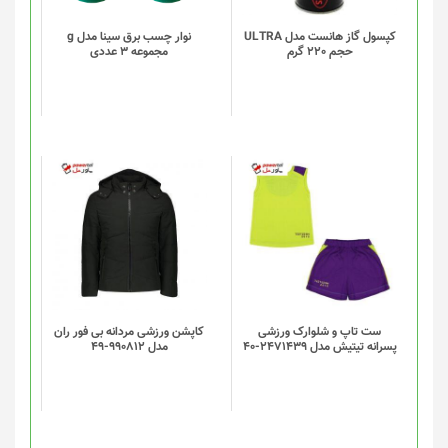
کپسول گاز هانست مدل ULTRA
نوار چسب برق سینا مدل g
حجم 220 گرم
مجموعه 3 عددی
ست تاپ و شلوارک ورزشی
کاپشن ورزشی مردانه بی فور ران
پسرانه تیتیش مدل 2471439-40
مدل 990812-49