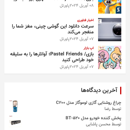
08 آوریل 2024
پاورتل
اخبار فناوری
سرعت دانلود این گوشی چینی، مغز شما را
منفجر می‌کند
07 آوریل 2024
پاورتل
اپ بازار
بازی/ Pastel Friends؛ آواتارها را به سلیقه
خود طراحی کنید
07 آوریل 2024
پاورتل
آخرین دیدگاه‌ها
چراغ روشنایی گازی لوموگاز مدل C200
توسط رضا
پخش کننده خودرو مدل 520-BT
توسط محسن پاشایی