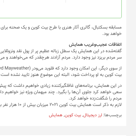
در
صفحه
محصول
انتخاب
شوند
خواهد بود.
اتفاقات عجیب‌وغریب همایش
گفته‌شده در این همایش یک سطل زباله عظیم پر از پول نقد ونزوئلایی
سر مردم بریزد نیز وجود دارد. مردم آزادند هرچقدر که می‌خواهند و می‌توا
بیت کوین به او پرداخت شود، البته این موضوع هنوز تایید نشده است. 
در این همایش، برنامه‌های غافلگیرکننده زیادی خواهیم داشت که پیش 
سعی خواهد کرد جلوی آن‌ها را بگیرد. چند میهمان ویژه نیز خواهیم دا
مردم را شگفت‌زده خواهد کرد.
لازم به ذکر است همایش بیت کوین 2021 میزبان بیش از 10 هزار نفر بازدیدکننده، بیش از 150 سخنران و حداقل 1000 شرکت خواهد بود.
برچسب‌ها:
ارز دیجیتال
,
بیت کوین
,
همایش