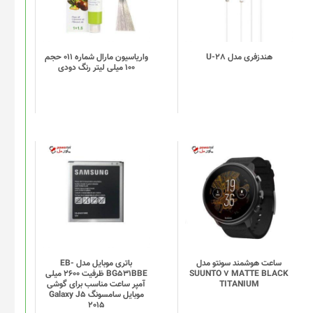
هندزفری مدل U-28
واریاسیون مارال شماره 011 حجم
100 میلی لیتر رنگ دودی
ساعت هوشمند سونتو مدل
باتری موبایل مدل EB-
SUUNTO 7 MATTE BLACK
BG531BBE ظرفیت 2600 میلی
TITANIUM
آمپر ساعت مناسب برای گوشی
موبایل سامسونگ Galaxy J5
2015