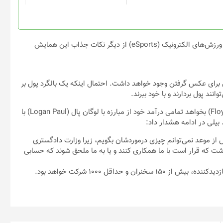
مسابقه بسکتبال، گالری آثار هنری با طرح بیت کوین و یک صحنه برای ورزش‌های الکترونیک (eSports) از دیگر نکات جذاب این همایش
 برای عکس گرفتن وجود خواهد داشت. احتمال اینکه یک بالگرد پول بر
نند پول بردارند و با خود ببرند.
از سوی دیگر، این امکان وجود دارد که فلوید می‌ودر (Floyd Mayweather) بخواهد تمامی درآمد خود از مبارزه با لوگان پال (Logan Paul) با
بیلی در ادامه هشدار داد:
از موعد نمی‌توانم چیزی درموردشان بگویم، زیرا وزارت دادگستری
شت که قرار است با ما همکاری کنند و یا به ما ملحق شوند که حسابی