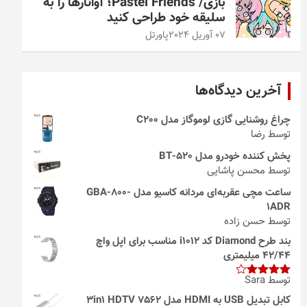
بازی/ Pastel Friends؛ آواتارها را به
سلیقه خود طراحی کنید
07 آوریل 2024
پاورتل
آخرین دیدگاه‌ها
چراغ روشنایی گازی لوموگاز مدل C200
توسط رضا
پخش کننده خودرو مدل 520-BT
توسط محسن پاشایی
ساعت مچی عقربه‌ای مردانه کاسیو مدل GBA-800-
1ADR
توسط حسن زاده
بند طرح Diamond کد i1012 مناسب برای اپل واچ
42/44 میلیمتری
توسط Sara
امتیاز
4
از 5
کابل تبدیل USB به HDMI مدل 3in1 HDTV 7562