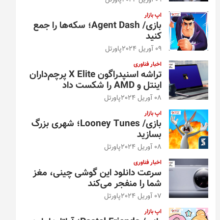
09 آوریل 2024
پاورتل
اپ بازار
بازی/ Agent Dash؛ سکه‌ها را جمع
کنید
09 آوریل 2024
پاورتل
اخبار فناوری
تراشه اسنپدراگون X Elite پرچم‌داران
اینتل و AMD را شکست داد
08 آوریل 2024
پاورتل
اپ بازار
بازی/ Looney Tunes؛ شهری بزرگ
بسازید
08 آوریل 2024
پاورتل
اخبار فناوری
سرعت دانلود این گوشی چینی، مغز
شما را منفجر می‌کند
07 آوریل 2024
پاورتل
اپ بازار