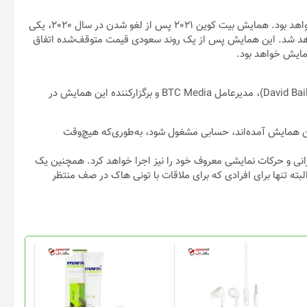
/ در روزهای 4 و 5 ژوئن، شهر میامی شاهد یک رویداد تاریخی خواهد بود. همایش بیت کوین 2021 پس از لغو شدن در سال 2020، یکی
خواهد شد. این همایش پس از یک روند سعودی قیمت متوقف‌شده اتفاق
همایش خواهد بود.
در پادکست “بیت کوین چه کرد” (What Bitcoin Did)، دیوید بیلی (David Bailey)، مدیرعامل BTC Media و برگزارکننده این همایش در
این همایش آمده‌اند، حسابی مشغول شود، به‌طوری‌که هیچ‌وقت
 همایش سخنرانی و حرکات نمایشی معروف خود را نیز اجرا خواهد کرد. همچنین یک
بته تنها برای افرادی که برای ملاقات با تونی هاک در صف منتظر