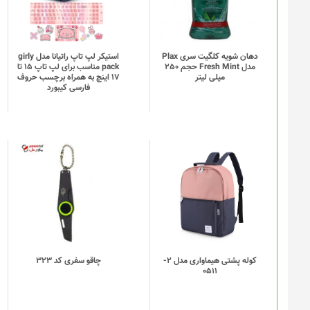
دهان شویه کلگیت سری Plax
استیکر لپ تاپ راتیانا مدل girly
مدل Fresh Mint حجم 250
pack مناسب برای لپ تاپ 15 تا
میلی لیتر
17 اینچ به همراه برچسب حروف
فارسی کیبورد
این
محصول
دارای
انواع
مختلفی
می
باشد.
گزینه
کوله پشتی هیماواری مدل 2-
چاقو سفری کد 323
0511
ها
ممکن
است