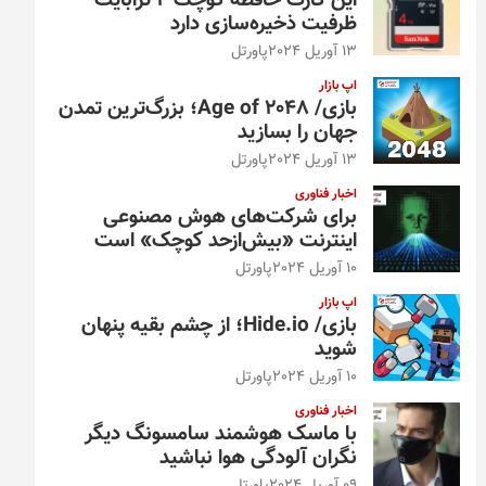
این کارت حافظه کوچک ۴ ترابایت
ظرفیت ذخیره‌سازی دارد
13 آوریل 2024
پاورتل
اپ بازار
بازی/ Age of 2048؛ بزرگ‌ترین تمدن
جهان را بسازید
13 آوریل 2024
پاورتل
اخبار فناوری
برای شرکت‌های هوش مصنوعی
اینترنت «بیش‌از‌حد کوچک» است
10 آوریل 2024
پاورتل
اپ بازار
بازی/ Hide.io؛ از چشم بقیه پنهان
شوید
10 آوریل 2024
پاورتل
اخبار فناوری
با ماسک هوشمند سامسونگ دیگر
نگران آلودگی هوا نباشید