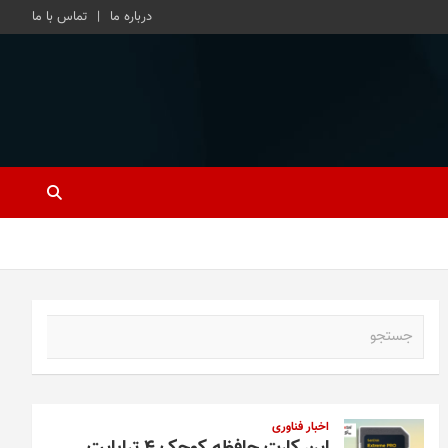
درباره ما
تماس با ما
ج
س
ت
ج
و
اخبار فناوری