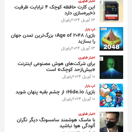
اخبار فناوری
این کارت حافظه کوچک ۴ ترابایت ظرفیت
ذخیره‌سازی دارد
13 آوریل 2024
پاورتل
اپ بازار
بازی/ Age of 2048؛ بزرگ‌ترین تمدن جهان
را بسازید
13 آوریل 2024
پاورتل
اخبار فناوری
برای شرکت‌های هوش مصنوعی اینترنت
«بیش‌از‌حد کوچک» است
10 آوریل 2024
پاورتل
اپ بازار
بازی/ Hide.io؛ از چشم بقیه پنهان شوید
10 آوریل 2024
پاورتل
اخبار فناوری
با ماسک هوشمند سامسونگ دیگر نگران
آلودگی هوا نباشید