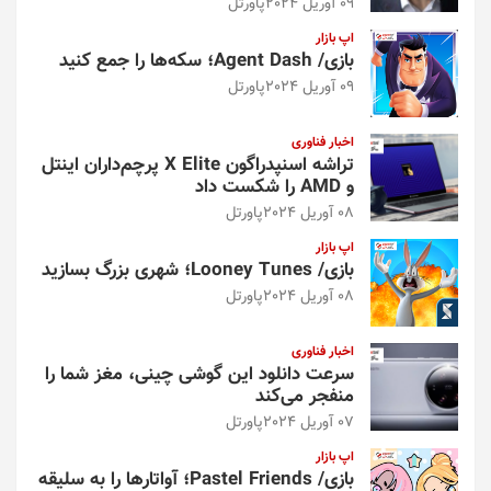
09 آوریل 2024
پاورتل
اپ بازار
بازی/ Agent Dash؛ سکه‌ها را جمع کنید
09 آوریل 2024
پاورتل
اخبار فناوری
تراشه اسنپدراگون X Elite پرچم‌داران اینتل
و AMD را شکست داد
08 آوریل 2024
پاورتل
اپ بازار
بازی/ Looney Tunes؛ شهری بزرگ بسازید
08 آوریل 2024
پاورتل
اخبار فناوری
سرعت دانلود این گوشی چینی، مغز شما را
منفجر می‌کند
07 آوریل 2024
پاورتل
اپ بازار
بازی/ Pastel Friends؛ آواتارها را به سلیقه