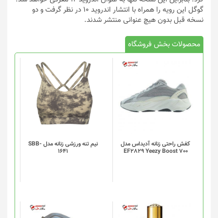
گوگل این رویه را همراه با انتشار اندروید ۱۰ در نظر گرفت و دو
نسخه قبل بدون هیچ عنوانی منتشر شدند.
محصولات بخش فروشگاه
این
محصول
دارای
انواع
مختلفی
می
باشد.
گزینه
کفش راحتی زنانه آدیداس مدل
نیم تنه ورزشی زنانه مدل SBB-
1641
EF2829 Yeezy Boost 700
ها
ممکن
است
در
صفحه
محصول
انتخاب