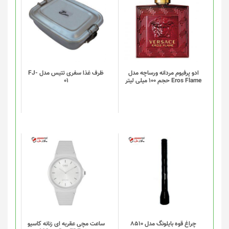
شوند
ادو پرفیوم مردانه ورساچه مدل
ظرف غذا سفری تتیس مدل FJ-
Eros Flame حجم 100 میلی لیتر
01
چراغ قوه بایلونگ مدل 8510
ساعت مچی عقربه ای زنانه کاسیو