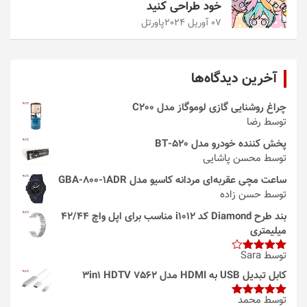
خود طراحی کنید
07 آوریل 2024
پاورتل
آخرین دیدگاه‌ها
چراغ روشنایی گازی لوموگاز مدل C200
توسط رضا
پخش کننده خودرو مدل 520-BT
توسط محسن پاشایی
ساعت مچی عقربه‌ای مردانه کاسیو مدل GBA-800-1ADR
توسط حسن زاده
بند طرح Diamond کد i1012 مناسب برای اپل واچ 42/44
میلیمتری
توسط Sara
امتیاز
4
از 5
کابل تبدیل USB به HDMI مدل 3in1 HDTV 7562
توسط محمد
امتیاز
5
از