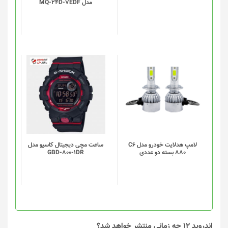
مدل MQ-24D-7EDF
لامپ هدلایت خودرو مدل C6
ساعت مچی دیجیتال کاسیو مدل
880 بسته دو عددی
GBD-800-1DR
اندروید 12 چه زمانی منتشر خواهد شد؟