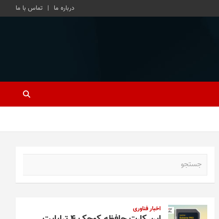
درباره ما
تماس با ما
ج
س
ت
ج
و
اخبار فناوری