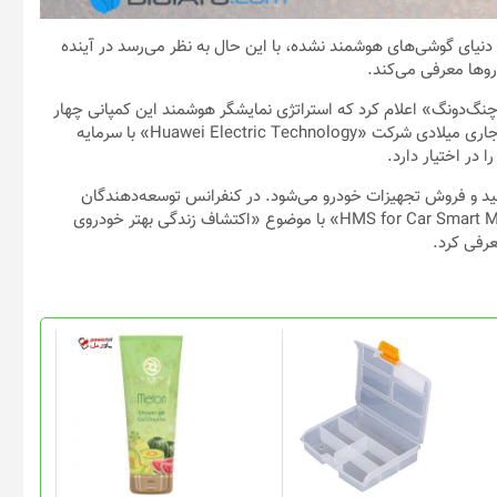
ی یا Hongmeng هنوز وارد دنیای گوشی‌های هوشمند نشده، با این حال به نظر می‌رسد در آینده
وها معرفی می‌کند.
‌دونگ» اعلام کرد که استراتژی نمایشگر هوشمند این کمپانی چهار
بخش خانه، دفتر، خودرو و ورزش را پوشش می‌دهد. در سپتامبر سال جاری میلادی شرکت «Huawei Electric Technology» با سرمایه
د و فروش تجهیزات خودرو می‌شود. در کنفرانس توسعه‌دهندگان
امسال هواوی (HDC)، این کمپانی یک انجمن فرعی با عنوان «HMS for Car Smart Mobility» با موضوع «اکتشاف زندگی بهتر خودروی
رفی کرد.
این
محصول
دارای
انواع
مختلفی
می