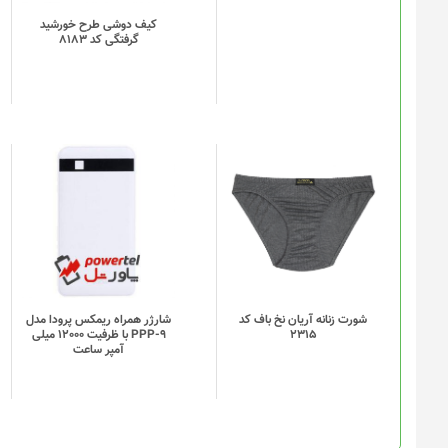
کیف دوشی طرح خورشید
گرفتگی کد 8183
این
محصول
دارای
انواع
مختلفی
می
باشد.
گزینه
شورت زنانه آریان نخ باف کد
شارژر همراه ریمکس پرودا مدل
2315
PPP-9 با ظرفیت 12000 میلی
ها
آمپر ساعت
ممکن
است
در
صفحه
محصول