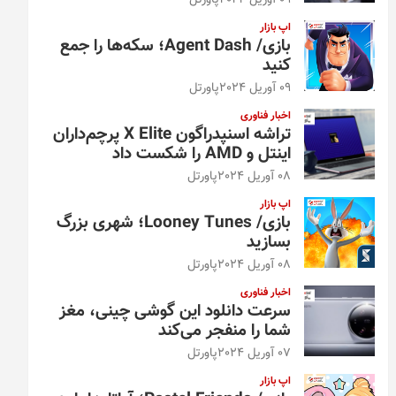
09 آوریل 2024
پاورتل
اپ بازار
بازی/ Agent Dash؛ سکه‌ها را جمع
کنید
09 آوریل 2024
پاورتل
اخبار فناوری
تراشه اسنپدراگون X Elite پرچم‌داران
اینتل و AMD را شکست داد
08 آوریل 2024
پاورتل
اپ بازار
بازی/ Looney Tunes؛ شهری بزرگ
بسازید
08 آوریل 2024
پاورتل
اخبار فناوری
سرعت دانلود این گوشی چینی، مغز
شما را منفجر می‌کند
07 آوریل 2024
پاورتل
اپ بازار