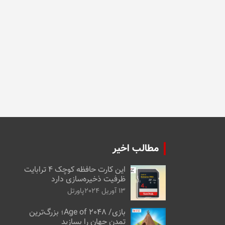
مطالب اخیر
این کارت حافظه کوچک ۴ ترابایت
ظرفیت ذخیره‌سازی دارد
13 آوریل 2024
پاورتل
بازی/ Age of 2048؛ بزرگ‌ترین
تمدن جهان را بسازید