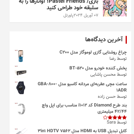
بازی/ Pastel Friends؛ آواتارها را به
سلیقه خود طراحی کنید
07 آوریل 2024
پاورتل
آخرین دیدگاه‌ها
چراغ روشنایی گازی لوموگاز مدل C200
توسط رضا
پخش کننده خودرو مدل 520-BT
توسط محسن پاشایی
ساعت مچی عقربه‌ای مردانه کاسیو مدل GBA-800-
1ADR
توسط حسن زاده
بند طرح Diamond کد i1012 مناسب برای اپل واچ
42/44 میلیمتری
توسط Sara
امتیاز
4
از 5
کابل تبدیل USB به HDMI مدل 3in1 HDTV 7562