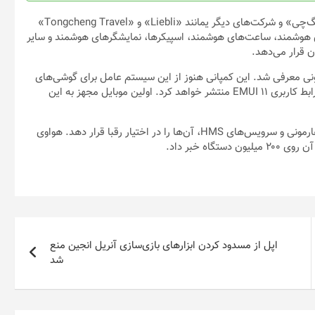
این کمپانی در حال همکاری با چندین سازنده خودرو مانند ولوو و «هونگ‌چی» و شرکت‌های دیگر یمانند «Liebli» و «Tongcheng Travel»
 ارتباط با گوشی‌های هوشمند، ساعت‌های هوشمند، اسپیکرها، نمایشگرهای هوشمند و سایر
 قرار می‌دهد.
نی معرفی شد. این کمپانی هنوز از این سیستم عامل برای گوشی‌های
خود استفاده نکرده، اما در آینده آن را برای برخی از محصولات خود با رابط کاربری EMUI 11 منتشر خواهد کرد. اولین موبایل مجهز به این
این کمپانی همچنین قصد دارد برای افزایش محبوبیت سیستم عامل هارمونی و سرویس‌های HMS، آن‌ها را در اختیار رقبا قرار دهد. هواوی
ه خبر داد.
اپل از مسدود کردن ابزارهای بازی‌سازی آنریل انجین منع
شد