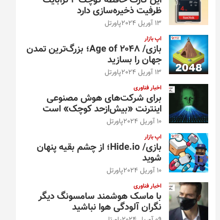
این کارت حافظه کوچک ۴ ترابایت
ظرفیت ذخیره‌سازی دارد
13 آوریل 2024
پاورتل
اپ بازار
بازی/ Age of 2048؛ بزرگ‌ترین تمدن
جهان را بسازید
13 آوریل 2024
پاورتل
اخبار فناوری
برای شرکت‌های هوش مصنوعی
اینترنت «بیش‌از‌حد کوچک» است
10 آوریل 2024
پاورتل
اپ بازار
بازی/ Hide.io؛ از چشم بقیه پنهان
شوید
10 آوریل 2024
پاورتل
اخبار فناوری
با ماسک هوشمند سامسونگ دیگر
نگران آلودگی هوا نباشید