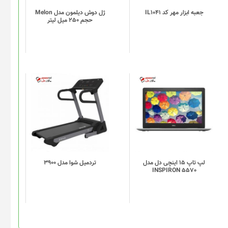
باشد.
گزینه
جعبه ابزار مهر کد IL1041
ژل دوش دیلمون مدل Melon
حجم 250 میل لیتر
ها
ممکن
است
در
صفحه
محصول
انتخاب
شوند
لپ تاپ 15 اینچی دل مدل
تردميل شوا مدل 3900
INSPIRON 5570