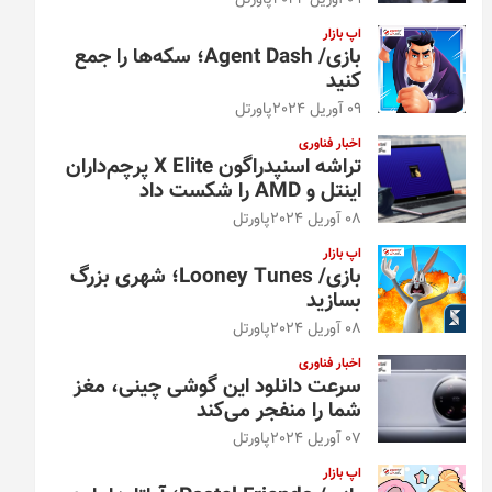
09 آوریل 2024
پاورتل
اپ بازار
بازی/ Agent Dash؛ سکه‌ها را جمع
کنید
09 آوریل 2024
پاورتل
اخبار فناوری
تراشه اسنپدراگون X Elite پرچم‌داران
اینتل و AMD را شکست داد
08 آوریل 2024
پاورتل
اپ بازار
بازی/ Looney Tunes؛ شهری بزرگ
بسازید
08 آوریل 2024
پاورتل
اخبار فناوری
سرعت دانلود این گوشی چینی، مغز
شما را منفجر می‌کند
07 آوریل 2024
پاورتل
اپ بازار