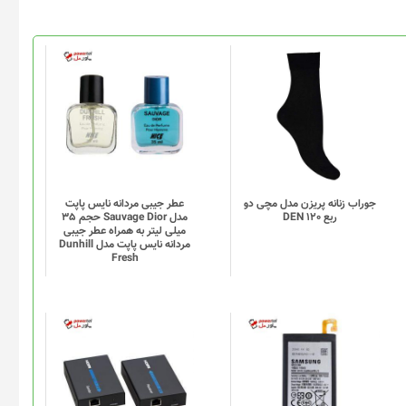
این
محصول
دارای
انواع
مختلفی
می
باشد.
گزینه
جوراب زنانه پریزن مدل مچی دو
عطر جیبی مردانه نایس پاپت
ربع DEN 120
مدل Sauvage Dior حجم 35
ها
میلی لیتر به همراه عطر جیبی
ممکن
مردانه نایس پاپت مدل Dunhill
Fresh
است
در
صفحه
محصول
انتخاب
شوند