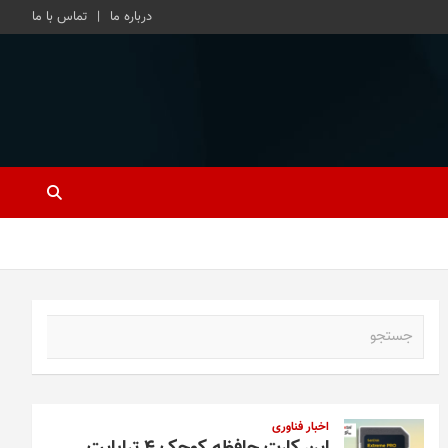
درباره ما
تماس با ما
ج
س
ت
ج
و
اخبار فناوری