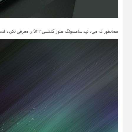
همانطور که می‌دانید سامسونگ هنوز گلکسی S22 را معرفی نکرده است اما امروز والپیپرهای این گوشی قبل از معرفی رسمی منتشر شده‌اند.