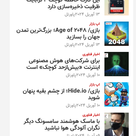
این کارت حافظه کوچک ۴ ترابایت
ظرفیت ذخیره‌سازی دارد
13 آوریل 2024
پاورتل
اپ بازار
بازی/ Age of 2048؛ بزرگ‌ترین تمدن
جهان را بسازید
13 آوریل 2024
پاورتل
اخبار فناوری
برای شرکت‌های هوش مصنوعی
اینترنت «بیش‌از‌حد کوچک» است
10 آوریل 2024
پاورتل
اپ بازار
بازی/ Hide.io؛ از چشم بقیه پنهان
شوید
10 آوریل 2024
پاورتل
اخبار فناوری
با ماسک هوشمند سامسونگ دیگر
نگران آلودگی هوا نباشید