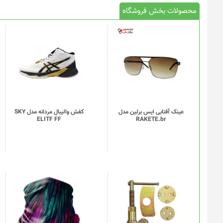
محصولات بخش فروشگاه
این
محصول
دارای
انواع
مختلفی
می
باشد.
گزینه
عینک آفتابی ایس برلین مدل
کفش والیبال مردانه مدل SKY
ELITF FF
RAKETE.br
ها
ممکن
است
در
صفحه
محصول
انتخاب
این
شوند
محصول
دارای
انواع