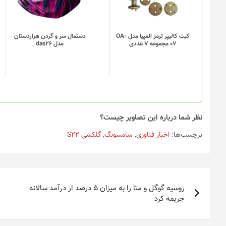
مختلفی
می
باشد.
گزینه
کیت کالیپر ترمز المپیا مدل OA-
دستمال سر و گردن هزاردستان
07 مجموعه 7 عددی
مدل das26
ها
ممکن
است
در
صفحه
محصول
انتخاب
نظر شما درباره این تصاویر چیست؟
شوند
برچسب‌ها:
اخبار فناوری
,
سامسونگ
,
گلکسی S22
راهبری
روسیه گوگل و متا را به میزان ۵ درصد از درآمد سالانه
نوشته
جریمه کرد