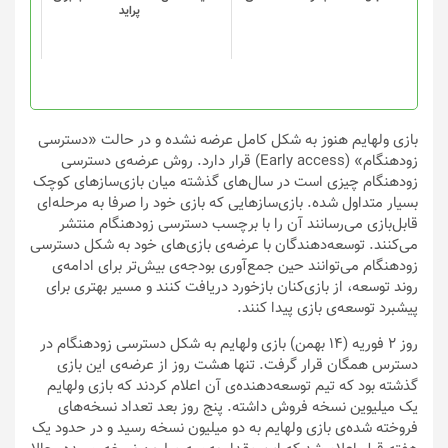
ها
ها
پراید
ممکن
ممکن
است
است
در
در
صفحه
صفحه
محصول
محصول
انتخاب
انتخاب
بازی ولهایم هنوز به شکل کامل عرضه نشده و در حالت «دسترسی
شوند
شوند
زودهنگام» (Early access) قرار دارد. روش عرضه‌ی دسترسی
زودهنگام چیزی است در سال‌های گذشته میان بازی‌سازهای کوچک
بسیار متداول شده. بازی‌سازهایی که بازی خود را صرفا به مرحله‌ای
قابل‌بازی می‌رسانند آن را با برچسب دسترسی زودهنگام منتشر
می‌کنند. توسعه‌دهندگان با عرضه‌ی بازی‌های خود به شکل دسترسی
زودهنگام می‌توانند حین جمع‌آوری بودجه‌ی بیش‌تر برای ادامه‌ی
روند توسعه، از بازی‌کنان بازخورد دریافت کنند و مسیر بهتری برای
پیشبرد توسعه‌ی بازی پیدا کنند.
روز ۲ فوریه (۱۴ بهمن) بازی ولهایم به شکل دسترسی زودهنگام در
دسترس همگان قرار گرفت. تنها هشت روز از عرضه‌ی این بازی
گذشته بود که تیم توسعه‌دهنده‌ی آن اعلام کردند که بازی ولهایم
یک میلیوین نسخه فروش داشته. پنج روز بعد تعداد نسخه‌های
فروخته شده‌ی بازی ولهایم به دو میلیون نسخه رسید و در حدود یک