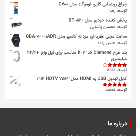
چراغ روشنایی گازی لوموگاز مدل C200
توسط رضا
پخش کننده خودرو مدل 520-BT
توسط محسن پاشایی
ساعت مچی عقربه‌ای مردانه کاسیو مدل GBA-800-1ADR
توسط حسن زاده
بند طرح Diamond کد i1012 مناسب برای اپل واچ 42/44
میلیمتری
توسط Sara
امتیاز
4
از 5
کابل تبدیل USB به HDMI مدل 3in1 HDTV 7562
توسط محمد
امتیاز
5
از
5
درباره ما