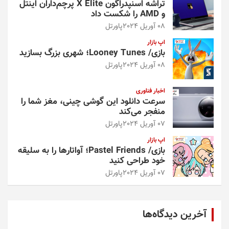
تراشه اسنپدراگون X Elite پرچم‌داران اینتل
و AMD را شکست داد
08 آوریل 2024
پاورتل
اپ بازار
بازی/ Looney Tunes؛ شهری بزرگ بسازید
08 آوریل 2024
پاورتل
اخبار فناوری
سرعت دانلود این گوشی چینی، مغز شما را
منفجر می‌کند
07 آوریل 2024
پاورتل
اپ بازار
بازی/ Pastel Friends؛ آواتارها را به سلیقه
خود طراحی کنید
07 آوریل 2024
پاورتل
آخرین دیدگاه‌ها