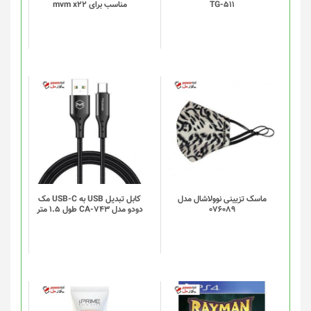
TG-511
مناسب برای mvm x22
ماسک تزیینی نوولاشال مدل
کابل تبدیل USB به USB-C مک
076089
دودو مدل CA-743 طول 1.5 متر