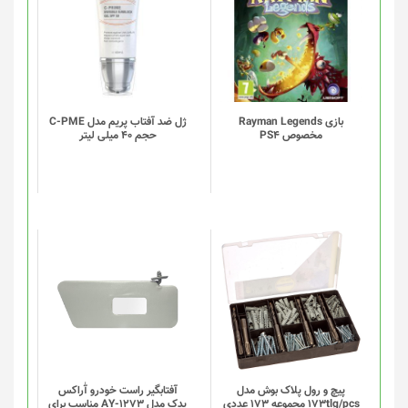
بازی Rayman Legends
ژل ضد آفتاب پریم مدل C-PME
مخصوص PS4
حجم 40 میلی لیتر
این
این
محصول
محصول
دارای
دارای
انواع
انواع
مختلفی
مختلفی
می
می
باشد.
باشد.
گزینه
گزینه
پیچ و رول پلاک بوش مدل
آفتابگیر راست خودرو آٰراکس
173tlg/pcs مجموعه 173 عددی
یدک مدل AY-1273 مناسب برای