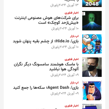
13 آوریل 2024
پاورتل
اخبار فناوری
برای شرکت‌های هوش مصنوعی اینترنت
«بیش‌از‌حد کوچک» است
10 آوریل 2024
پاورتل
اپ بازار
بازی/ Hide.io؛ از چشم بقیه پنهان شوید
10 آوریل 2024
پاورتل
اخبار فناوری
با ماسک هوشمند سامسونگ دیگر نگران
آلودگی هوا نباشید
09 آوریل 2024
پاورتل
اپ بازار
بازی/ Agent Dash؛ سکه‌ها را جمع کنید
09 آوریل 2024
پاورتل
اخبار فناوری