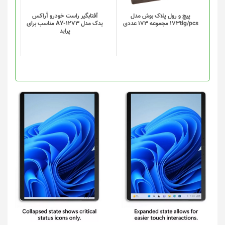
باشد.
باشد.
گزینه
گزینه
پیچ و رول پلاک بوش مدل
آفتابگیر راست خودرو آٰراکس
173tlg/pcs مجموعه 173 عددی
یدک مدل AY-1273 مناسب برای
ها
ها
پراید
ممکن
ممکن
است
است
در
در
صفحه
صفحه
محصول
محصول
انتخاب
انتخاب
شوند
شوند