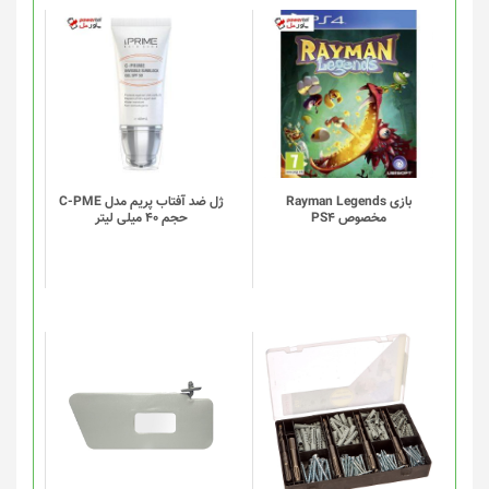
بازی Rayman Legends
ژل ضد آفتاب پریم مدل C-PME
مخصوص PS4
حجم 40 میلی لیتر
این
این
محصول
محصول
دارای
دارای
انواع
انواع
مختلفی
مختلفی
می
می