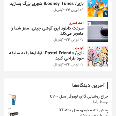
بازی/ Looney Tunes؛ شهری بزرگ بسازید
08 آوریل 2024
پاورتل
اخبار فناوری
سرعت دانلود این گوشی چینی، مغز شما را
منفجر می‌کند
07 آوریل 2024
پاورتل
اپ بازار
بازی/ Pastel Friends؛ آواتارها را به سلیقه
خود طراحی کنید
07 آوریل 2024
پاورتل
آخرین دیدگاه‌ها
چراغ روشنایی گازی لوموگاز مدل C200
توسط رضا
پخش کننده خودرو مدل 520-BT
توسط محسن پاشایی