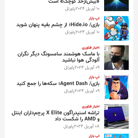
«بیش‌از‌حد کوچک» است
10 آوریل 2024
پاورتل
اپ بازار
بازی/ Hide.io؛ از چشم بقیه پنهان شوید
10 آوریل 2024
پاورتل
اخبار فناوری
با ماسک هوشمند سامسونگ دیگر نگران
آلودگی هوا نباشید
09 آوریل 2024
پاورتل
اپ بازار
بازی/ Agent Dash؛ سکه‌ها را جمع کنید
09 آوریل 2024
پاورتل
اخبار فناوری
تراشه اسنپدراگون X Elite پرچم‌داران اینتل
و AMD را شکست داد
08 آوریل 2024
پاورتل
اپ بازار