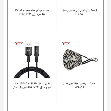
اسپیکر بلوتوثی تی اند جی مدل
دسته موتور جلو خودرو کد 22
TG-511
مناسب برای mvm x22
ماسک تزیینی نوولاشال مدل
کابل تبدیل USB به USB-C مک
076089
دودو مدل CA-743 طول 1.5 متر