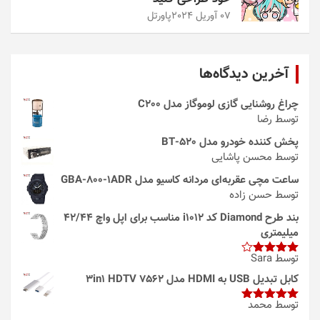
07 آوریل 2024
پاورتل
آخرین دیدگاه‌ها
چراغ روشنایی گازی لوموگاز مدل C200
توسط رضا
پخش کننده خودرو مدل 520-BT
توسط محسن پاشایی
ساعت مچی عقربه‌ای مردانه کاسیو مدل GBA-800-1ADR
توسط حسن زاده
بند طرح Diamond کد i1012 مناسب برای اپل واچ 42/44
میلیمتری
توسط Sara
امتیاز
4
از 5
کابل تبدیل USB به HDMI مدل 3in1 HDTV 7562
توسط محمد
امتیاز
5
از
5