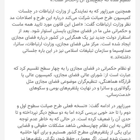
تنظیم شده که جمع‌بندی آن راحت‌تر است.»
همچنین میرزاپور که به نمایندگی از وزارت ارتباطات در جلسات
کمیسیون طرح صیانت شرکت می‌کند درباره این طرح و اصلاحات مد
نظر وزارت ارتباطات گفت: «اصل این قانون مورد تایید همه ماست
و حکمرانی ملی ما در فضای مجازی بایستی استوار شود. بعد از
استقرار دولت جدید نیز یک همگرایی در کشور درباره فضای مجازی
ایجاد شده است. مرکز ملی فضای مجازی، وزارت ارتباطات، ساترا،
صداوسیما و سازمان تبلیغات اسلامی نیز در این باره جلساتی
داشته‌اند.»
او نظام حکمرانی در فضای مجازی را به چهار سطح تقسیم کرد که
عبارت است از: شورای عالی فضای مجازی، کمیسیون عالی یا
قرارگاه هماهنگی، تنظیم‌گران موضوعی فضای مجازی مثل
رگولاتوری و ساترا و در نهایت پلتفرم‌های بومی و سکوهای
خدمت‌رسانی.
میرزاپور در ادامه گفت: «نسخه فعلی طرح صیانت سطوح اول و
دوم را تا حد خوبی بررسی کرده اما به دو سطح دیگر نپرداخته و تا
حدی آن را ضعیف کرده است. در حالی که به خاطر عدم توجه
کافی به این نظام چهارسطحی شاهد مشکلات حقوقی و قضایی
برای یکی از پلتفرم‌های مطرح کشور هستیم و برای آنها حاشیه
درست شده است. اگر معماری حفظ شود، نگرانی پلتفرم‌ها نیز