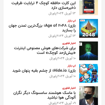
این کارت حافظه کوچک ۴ ترابایت ظرفیت
ذخیره‌سازی دارد
13 آوریل 2024
پاورتل
اپ بازار
بازی/ Age of 2048؛ بزرگ‌ترین تمدن جهان
را بسازید
13 آوریل 2024
پاورتل
اخبار فناوری
برای شرکت‌های هوش مصنوعی اینترنت
«بیش‌از‌حد کوچک» است
10 آوریل 2024
پاورتل
اپ بازار
بازی/ Hide.io؛ از چشم بقیه پنهان شوید
10 آوریل 2024
پاورتل
اخبار فناوری
با ماسک هوشمند سامسونگ دیگر نگران
آلودگی هوا نباشید
09 آوریل 2024
پاورتل