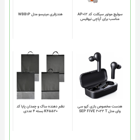
سوئیچ موتور سیکلت کد AP012
هندزفری مینیسو مدل WBB1P
مناسب برای آپاچی نیوفیس
این
این
محصول
محصول
دارای
دارای
انواع
انواع
مختلفی
مختلفی
می
می
باشد.
باشد.
گزینه
گزینه
هدست مخصوص بازی کیو سی
نظم دهنده ساک و چمدان پایا کد
وای مدل SEP FIVE 2022 T
K45520 بسته 4 عددی
ها
ها
ممکن
ممکن
است
است
در
در
صفحه
صفحه