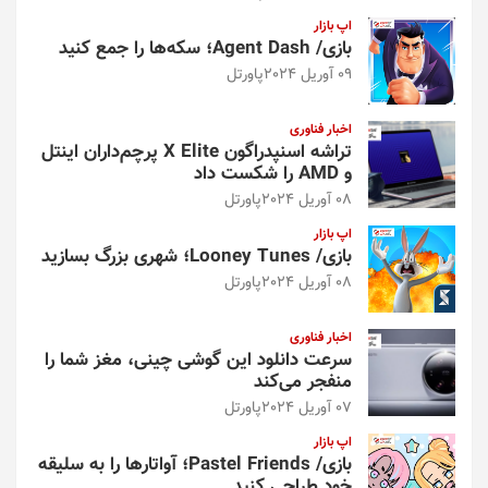
اپ بازار
بازی/ Agent Dash؛ سکه‌ها را جمع کنید
09 آوریل 2024
پاورتل
اخبار فناوری
تراشه اسنپدراگون X Elite پرچم‌داران اینتل
و AMD را شکست داد
08 آوریل 2024
پاورتل
اپ بازار
بازی/ Looney Tunes؛ شهری بزرگ بسازید
08 آوریل 2024
پاورتل
اخبار فناوری
سرعت دانلود این گوشی چینی، مغز شما را
منفجر می‌کند
07 آوریل 2024
پاورتل
اپ بازار
بازی/ Pastel Friends؛ آواتارها را به سلیقه
خود طراحی کنید