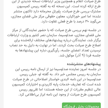
طرح صیانت اعلام و همچنین وزیر ارتباطات نسخه جدیدی از این
طرح ارائه کرده است. این نسخه که به گفته رییس کمیسیون
مشترک بررسی طرح صیانت، پاورتل محرمانه دارد تاکنون منتشر
نشده؛ اما امیر خوراکیان، معاون حقوقی مرکز ملی فضای مجازی،
می‌گوید ۳۰ درصد با طرح فعلی تفاوت دارد.
در جلسه نهم بررسی طرح صیانت که با حضور نمایندگانی از مرکز
ملی فضای مجازی، صداوسیما، سازمان نصر کشور و وزارت ارتباطات
برگزار شد، نمایندگان درباره پیشنهادهای مختلف ارائه‌شده برای
اصلاح طرح صیانت بحث کردند، اما در نهایت به دلیل به حد نصاب
نرسیدن تعداد اعضای جلسه، رأی‌گیری دباره این پیشنهادها به
جلسه فردا (۹ آذر) موکول شد.
پیشنهادهای منتشرنشده
در جلسه امروز نماینده صداوسیما نیز از ارسال نامه رییس این
سازمان به رییس مجلس خبر داد. به گفته او، جبلی رییس
صداوسیما در این نامه ۶بندی خواستار اصلاحاتی در طرح صیانت
شده است که تعاریف خدمات پایه کاربردی و اختیارات کمیسیون
عالی تنظیم مقررات از این جمله هستند؛ اما تقی‌پور رییس
کمیسیون طرح صیانت از وجود این نامه ابراز بی‌اطلاعی کرد.
محصولات بخش فروشگاه